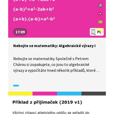
17:09
PL
Nebojte se matematiky: Algebraické výrazy I
Nebojte se matematiky. Společně s Petrem
Chárou si zopakujete, co jsou to algebraické
výrazy a vypočítáte hned několik příkladů, které
vás mohou potkat nejen v testech ve škole, ale
zároveň také u přijímacích zkoušek na střední
školu.