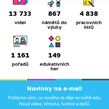
13 733
867
4 838
videí
námětů do
pracovních
výuky
listů
1 161
149
pořadů
edukativních
her
Novinky na e-mail
Pošleme vám, co nového se děje ve světě edu.
Nová videa, témata, funkce a další.