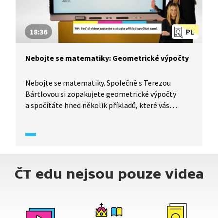
18:36
PL
Nebojte se matematiky: Geometrické výpočty
Nebojte se matematiky. Společně s Terezou
Bártlovou si zopakujete geometrické výpočty
a spočítáte hned několik příkladů, které vás
mohou potkat nejen v testech ve škole, ale
zároveň také u přijímacích zkoušek na střední
školu.
ČT edu nejsou pouze videa