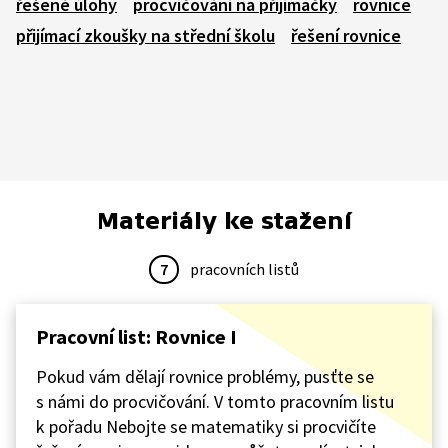
řešené úlohy
procvičování na přijímačky
rovnice
přijímací zkoušky na střední školu
řešení rovnice
Materiály ke stažení
7
pracovních listů
Pracovní list: Rovnice I
Pokud vám dělají rovnice problémy, pusťte se
s námi do procvičování. V tomto pracovním listu
k pořadu Nebojte se matematiky si procvičíte