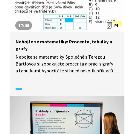
17:46
PL
Nebojte se matematiky: Procenta, tabulky a
grafy
Nebojte se matematiky. Společně s Terezou
Bártlovou si zopakujete procenta a práci s grafy
a tabulkami. Vypočítáte si hned několik příkladů,
které vás mohou potkat nejen v testech ve škole,
ale zároveň také u přijímacích zkoušek na střední
školu.