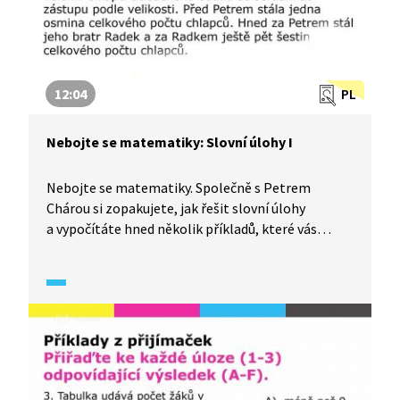
12:04
PL
Nebojte se matematiky: Slovní úlohy I
Nebojte se matematiky. Společně s Petrem
Chárou si zopakujete, jak řešit slovní úlohy
a vypočítáte hned několik příkladů, které vás
mohou potkat nejen v testech ve škole, ale
zároveň také u přijímacích zkoušek na střední
školu.