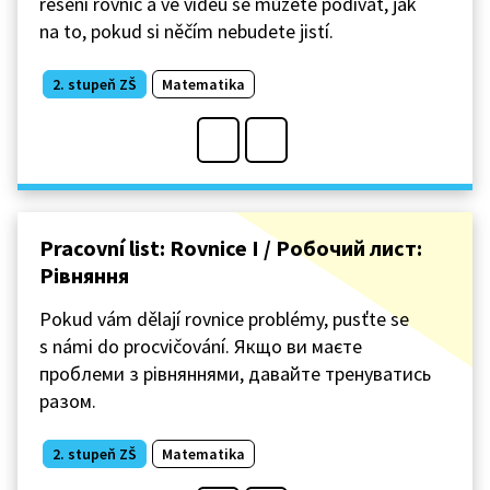
řešení rovnic a ve videu se můžete podívat, jak
na to, pokud si něčím nebudete jistí.
2. stupeň ZŠ
Matematika
Pracovní list: Rovnice I / Робочий лист:
Рівняння
Pokud vám dělají rovnice problémy, pusťte se
s námi do procvičování. Якщо ви маєте
проблеми з рівняннями, давайте тренуватись
разом.
2. stupeň ZŠ
Matematika