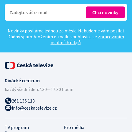
Novinky posíláme jednou za měsíc. Nebudeme vám posílat
žádný spam. Vložením e-mailu souhlasíte se
zpracováním
osobních údajů
.