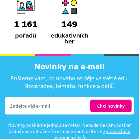
1 161
149
pořadů
edukativních
her
Novinky na e-mail
Pošleme vám, co nového se děje ve světě edu.
Nová videa, témata, funkce a další.
Novinky posíláme jednou za měsíc. Nebudeme vám posílat
žádný spam. Vložením e-mailu souhlasíte se
zpracováním
osobních údajů
.