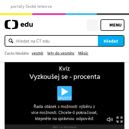
portály České televize
MENU
Hledat
vesmír
lety do vesmíru
Měsíc
Často hledáte: