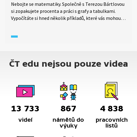
Nebojte se matematiky. Společně s Terezou Bártlovou
si zopakujete procenta a práci s grafy a tabulkami.
Vypočítáte si hned několik příkladů, které vás mohou
potkat nejen v testech ve škole, ale zároveň také
u přijímacích zkoušek na střední školu.
ČT edu nejsou pouze videa
13 733
867
4 838
videí
námětů do
pracovních
výuky
listů