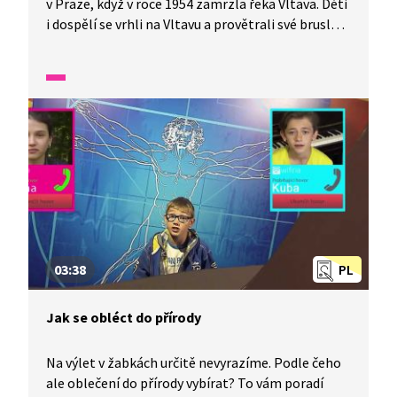
v Praze, když v roce 1954 zamrzla řeka Vltava. Děti
i dospělí se vrhli na Vltavu a provětrali své brusle.
Jak vypadalo v té době sportovní vybavení
a oblečení?
03:38
PL
Jak se obléct do přírody
Na výlet v žabkách určitě nevyrazíme. Podle čeho
ale oblečení do přírody vybírat? To vám poradí