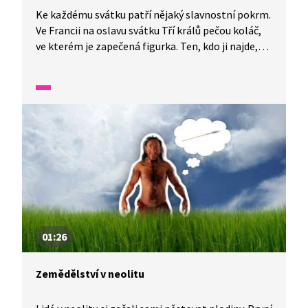
Ke každému svátku patří nějaký slavnostní pokrm.
Ve Francii na oslavu svátku Tří králů pečou koláč,
ve kterém je zapečená figurka. Ten, kdo ji najde,
může si celý den hrát na krále nebo na královnu.
Tradice vznikla na dvoře Ludvíka XIV.
01:26
Zemědělství v neolitu