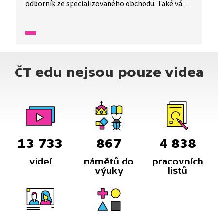
odborník ze specializovaného obchodu. Také vám
prozradí, k čemu slouží membrána a jaké oblečení
je vhodné na sport. Zjistíte i zajímavosti o tom, jak
se lidé oblékali dříve a jaká dvě hlavní kritéria musí
oblečení splňovat.
ČT edu nejsou pouze videa
13 733
867
4 838
videí
námětů do
pracovních
výuky
listů