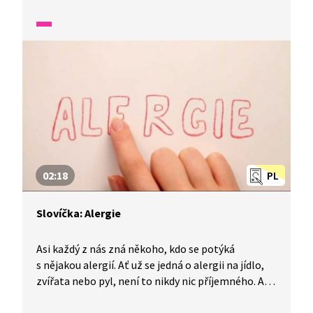
A jak řešit jiné zapeklité situace se zvířaty?
02:18
PL
Slovíčka: Alergie
Asi každý z nás zná někoho, kdo se potýká
s nějakou alergií. Ať už se jedná o alergii na jídlo,
zvířata nebo pyl, není to nikdy nic příjemného. Ale
co to vlastně ta alergie je? A co to znamená, když