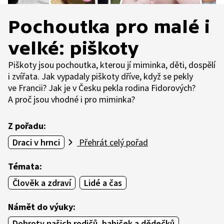
Pochoutka pro malé i
velké: piškoty
Piškoty jsou pochoutka, kterou jí miminka, děti, dospělí
i zvířata. Jak vypadaly piškoty dříve, když se pekly
ve Francii? Jak je v Česku pekla rodina Fidorových?
A proč jsou vhodné i pro miminka?
Z pořadu:
Draci v hrnci
Přehrát celý pořad
Témata:
Člověk a zdraví
Lidé a čas
Námět do výuky:
Dobroty našich rodičů, babiček a dědečků