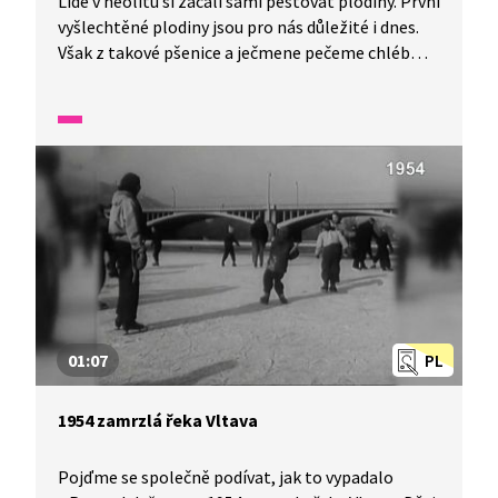
Lidé v neolitu si začali sami pěstovat plodiny. První
vyšlechtěné plodiny jsou pro nás důležité i dnes.
Však z takové pšenice a ječmene pečeme chléb
a vyrábíme pivo. U obydlí se objevila první zvířata
a my začínáme mluvit o domestikaci. Ale tenkrát
nebylo možné žádné maso skladovat, proto se
zvířata vykrmovala až do té doby, než bylo
potřeba maso.
01:07
PL
1954 zamrzlá řeka Vltava
Pojďme se společně podívat, jak to vypadalo