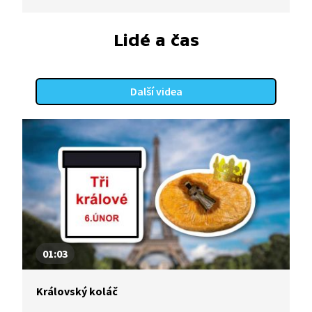
se lidé oblékali dříve a jaká dvě hlavní kritéria musí
oblečení splňovat.
Lidé a čas
Další videa
01:03
Královský koláč