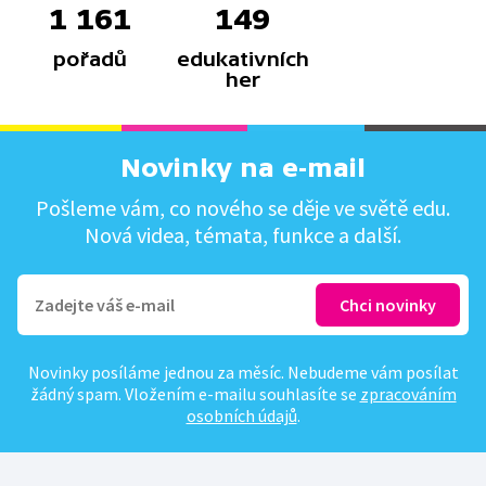
1 161
149
pořadů
edukativních
her
Novinky na e-mail
Pošleme vám, co nového se děje ve světě edu.
Nová videa, témata, funkce a další.
Novinky posíláme jednou za měsíc. Nebudeme vám posílat
žádný spam. Vložením e-mailu souhlasíte se
zpracováním
osobních údajů
.