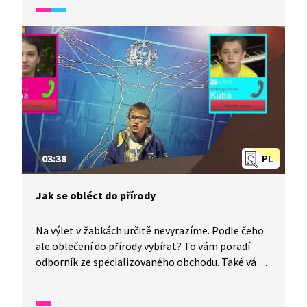
se řekne, že je někdo alergický? Video je vhodné
také jako doplňková aktivita k výuce češtiny
pro cizince. Úryvek spadá do širšího okruhu videí,
které se zaměřují na rozvoj odborné slovní zásoby.
Je vhodné pro žáky s dobrou komunikativní
znalostí češtiny.
03:38
PL
Jak se obléct do přírody
Na výlet v žabkách určitě nevyrazíme. Podle čeho
ale oblečení do přírody vybírat? To vám poradí
odborník ze specializovaného obchodu. Také vám
prozradí, k čemu slouží membrána a jaké oblečení
je vhodné na sport. Zjistíte i zajímavosti o tom, jak