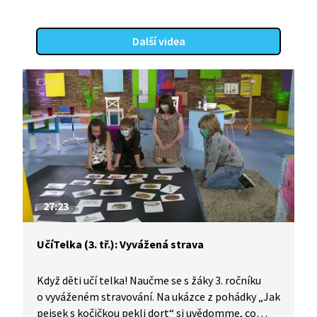
Další videa
27:23
UčíTelka (3. tř.): Vyvážená strava
Když děti učí telka! Naučme se s žáky 3. ročníku
o vyváženém stravování. Na ukázce z pohádky „Jak
pejsek s kočičkou pekli dort“ si uvědomme, co