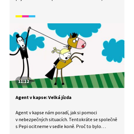
bychom měli a neměli jíst. Řekněme si, jak by měl
vypadat vyvážený jídelníček a pokusíme si vyrobit
tvarohovou pomazánku. Video je vhodné také jako
doplňková aktivita k výuce češtiny pro cizince. Děti
se naučí názvy některých potravin a slovesa
spojená s vařením. Určeno především
pro začátečníky mladšího školního věku.
11:12
Agent v kapse: Velká jízda
Agent v kapse nám poradí, jak si pomoci
v nebezpečných situacích. Tentokráte se společně
s Pepi ocitneme v sedle koně. Proč to bylo
nebezpečné a jaké si z toho vezmeme ponaučení?