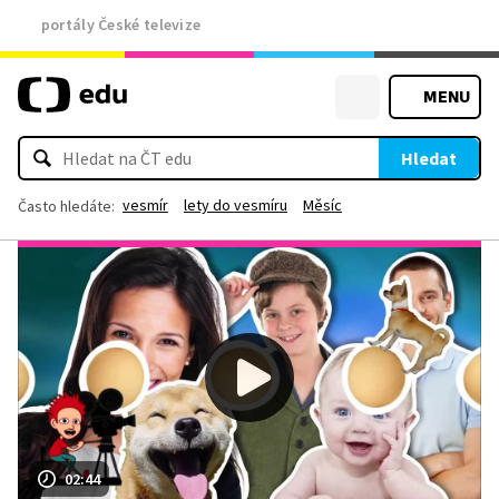
portály České televize
MENU
Hledat
vesmír
lety do vesmíru
Měsíc
Často hledáte:
02:44