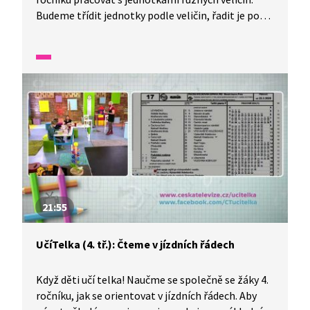
Budeme třídit jednotky podle veličin, řadit je podle
velikosti i přirovnávat si různé veličiny k úkonům
v praktickém životě. Procvičíme si převody
jednotek času, hmotnosti i délky a vyzkoušíme
svůj odhad.
21:55
UčíTelka (4. tř.): Čteme v jízdních řádech
Když děti učí telka! Naučme se společně se žáky 4.
ročníku, jak se orientovat v jízdních řádech. Aby