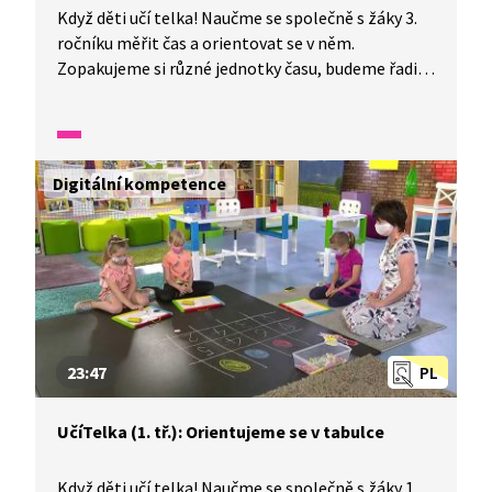
Když děti učí telka! Naučme se společně s žáky 3.
ročníku měřit čas a orientovat se v něm.
Zopakujeme si různé jednotky času, budeme řadit
i počítat s měsíci v roce a vyzkoušíme také svůj
odhad.
Digitální kompetence
23:47
PL
UčíTelka (1. tř.): Orientujeme se v tabulce
Když děti učí telka! Naučme se společně s žáky 1.