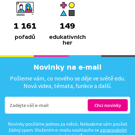
1 161
149
pořadů
edukativních
her
Novinky na e-mail
Pošleme vám, co nového se děje ve světě edu.
Nová videa, témata, funkce a další.
Novinky posíláme jednou za měsíc. Nebudeme vám posílat
žádný spam. Vložením e-mailu souhlasíte se
zpracováním