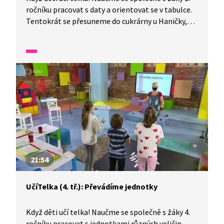
ročníku pracovat s daty a orientovat se v tabulce.
Tentokrát se přesuneme do cukrárny u Haničky,
kde budeme evidovat do tabulky nanuky, kornouty
i několik druhů zmrzlin. Zamyslíme se
nad zapeklitými matematickými otázkami a také
zkusíme doplnit označení sloupečků i řádků
do připravené tabulky.
21:54
UčíTelka (4. tř.): Převádíme jednotky
Když děti učí telka! Naučme se společně s žáky 4.
ročníku pracovat s jednotkami různých veličin.