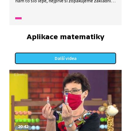
nám to šlo lépe, nejprve si zopakujeme základní
jednotku času, převody jednotek a počítání
s časem. Poté si na pražské tramvajové lince číslo
17 ukážeme, jak se v jízdním řádu správně
orientovat.
Aplikace matematiky
Další videa
20:42