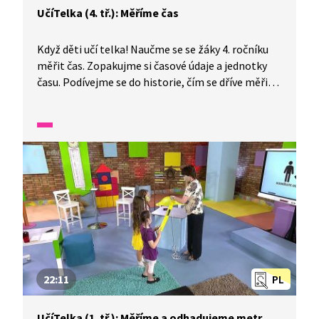
UčíTelka (4. tř.): Měříme čas
Když děti učí telka! Naučme se se žáky 4. ročníku
měřit čas. Zopakujme si časové údaje a jednotky
času. Podívejme se do historie, čím se dříve měřil
čas. Dozvíme se zajímavosti o některých živočiších
naší planety a v čem bychom je mohli porovnat
podle času. Na závěr si vyrobíme sluneční hodiny.
22:11
PL
UčíTelka (1. tř.): Měříme a odhadujeme metr