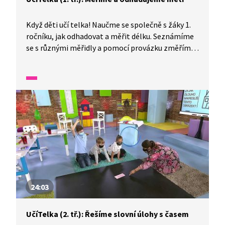
Když děti učí telka! Naučme se společně s žáky 1.
ročníku, jak odhadovat a měřit délku. Seznámíme
se s různými měřidly a pomocí provázku změříme
předměty ve svém okolí. Zkusíme i sčítat a odčítat
různé délky a zavedeme jednotku jeden metr.
24:03
UčíTelka (2. tř.): Řešíme slovní úlohy s časem