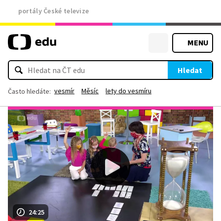
portály České televize
MENU
Hledat
vesmír
Měsíc
lety do vesmíru
Často hledáte:
24:25