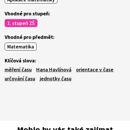
Vhodné pro stupeň:
1. stupeň ZŠ
Vhodné pro předmět:
Matematika
Klíčová slova:
měření času
Hana Havlínová
orientace v čase
určování času
jednotky času
Mohlo by vás také zajímat