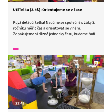
UčíTelka (3. tř.): Orientujeme se v čase
Když děti učí telka! Naučme se společně s žáky 3.
ročníku měřit čas a orientovat se v něm.
Zopakujeme si různé jednotky času, budeme řadit
i počítat s měsíci v roce a vyzkoušíme také svůj
odhad.
21:41