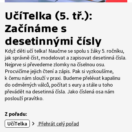
UčíTelka (5. tř.):
Začínáme s
desetinnými čísly
Když děti učí telka! Naučme se spolu s žáky 5. ročníku,
jak správně číst, modelovat a zapisovat desetinná čísla.
Nejprve si převedeme zlomky na číselnou osu.
Procvičíme jejich čtení a zápis. Pak si vyzkoušíme,
k čemu nám slouží v praxi. Budeme přelévat kapalinu
do odměrných válců, počítat s eury a stále u toho
převádět na desetinná čísla. Jako číslená osa nám
poslouží pravítko.
Z pořadu:
UčíTelka
Přehrát celý pořad