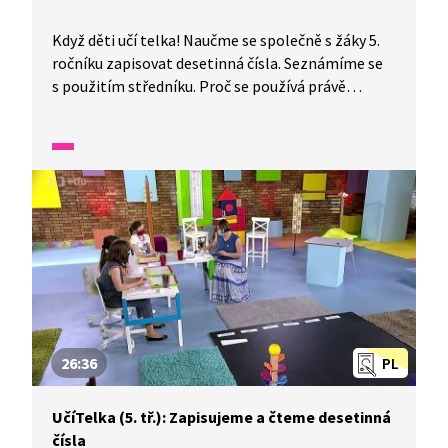
Když děti učí telka! Naučme se společně s žáky 5.
ročníku zapisovat desetinná čísla. Seznámíme se
s použitím středníku. Proč se používá právě
u zápisu těchto čísel? Jaké mají tato čísla řády? Je
snadné srovnat je na číselnou osu? Které číslo je
menší a které větší? Prozkoumejte to se
spolužáky z televizní školy.
26:36
PL
UčíTelka (5. tř.): Zapisujeme a čteme desetinná
čísla