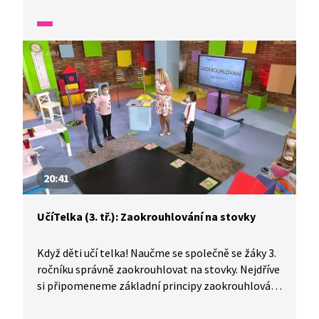
slovní úloha.
20:41
UčíTelka (3. tř.): Zaokrouhlování na stovky
Když děti učí telka! Naučme se společně se žáky 3.
ročníku správně zaokrouhlovat na stovky. Nejdříve
si připomeneme základní principy zaokrouhlování
na číselné ose. Následně si procvičíme dovednost
zaokrouhlování na skutečných situacích ze života