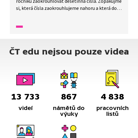
ročníku zaokrouhlovat desetinná čísla. Zopakujme
si, která čísla zaokrouhlujeme nahoru a která dolů.
Zaokrouhlujme různá desetinná čísla a přiřazujme
je k číslům celým.
ČT edu nejsou pouze videa
13 733
867
4 838
videí
námětů do
pracovních
výuky
listů