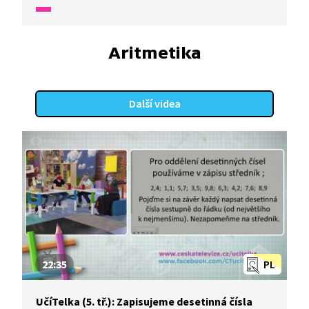
kolem nás.
Aritmetika
Další videa
22:35
PL
UčíTelka (5. tř.): Zapisujeme desetinná čísla