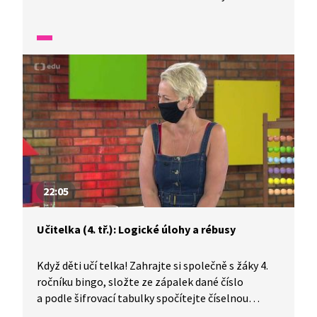
a lichých čísel při sčítání i odčítání.
22:05
Učitelka (4. tř.): Logické úlohy a rébusy
Když děti učí telka! Zahrajte si společně s žáky 4.
ročníku bingo, složte ze zápalek dané číslo
a podle šifrovací tabulky spočítejte číselnou
hodnotu svého jména. Na závěr vás čeká tajuplná