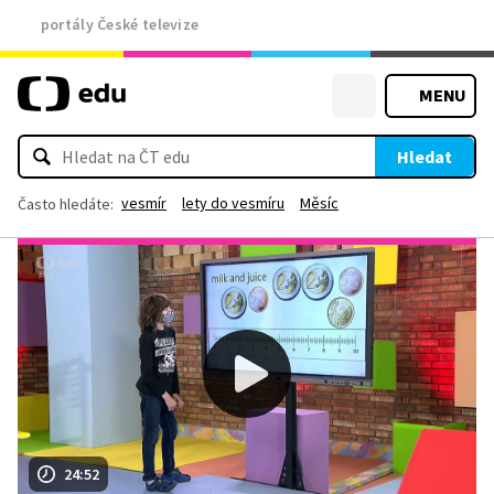
portály České televize
MENU
Hledat
vesmír
lety do vesmíru
Měsíc
Často hledáte:
24:52