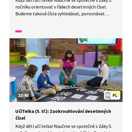
Když děti učí telka! Naučme se společně s žáky 5.
ročníku orientovat v řádech desetinných čísel.
Budeme taková čísla vyhledávat, porovnávat
a zapisovat. A kde se s nimi setkáme? Například
při měření výkonu sportovců, v tabulce výsledků...
23:40
PL
UčíTelka (5. tř.): Zaokrouhlování desetinných
čísel
Když děti učí telka! Naučme se společně s žáky 5.