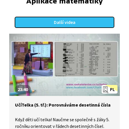
Aplikace matematiky
Další videa
23:40
PL
UčíTelka (5. tř.): Porovnáváme desetinná čísla
Když děti učí telka! Naučme se společně s žáky 5.
ročníku orientovat v řádech desetinných čísel.