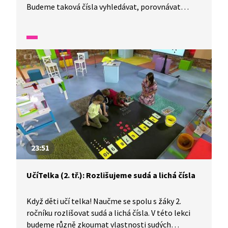
Budeme taková čísla vyhledávat, porovnávat
a zapisovat. A kde se s nimi setkáme? Například
při měření výkonu sportovců, v tabulce výsledků...
23:51
UčíTelka (2. tř.): Rozlišujeme sudá a lichá čísla
Když děti učí telka! Naučme se spolu s žáky 2.
ročníku rozlišovat sudá a lichá čísla. V této lekci
budeme různě zkoumat vlastnosti sudých