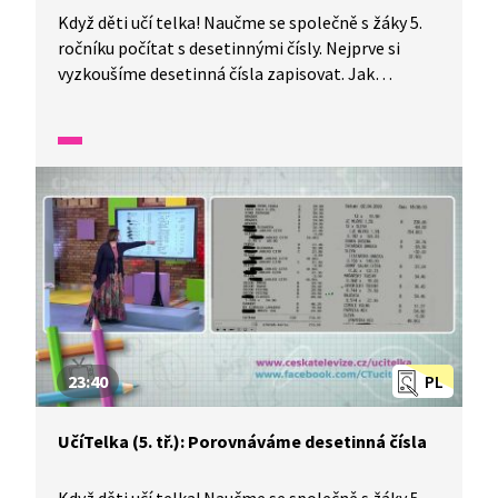
Když děti učí telka! Naučme se společně s žáky 5.
ročníku počítat s desetinnými čísly. Nejprve si
vyzkoušíme desetinná čísla zapisovat. Jak
poznáme desetinná čísla a jak se správně čtou? Že
mají čísla řády jednotek, desítek, stovek a tisíců, už
jistě víte, ale víte také, že čísla mohou mít
desetiny, setiny a tisíciny?
23:40
PL
UčíTelka (5. tř.): Porovnáváme desetinná čísla