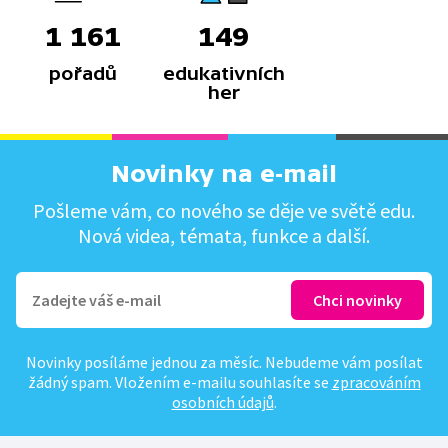
1 161
149
pořadů
edukativních
her
Novinky na e-mail
Pošleme vám, co nového se děje ve světě edu.
Nová videa, témata, funkce a další.
Novinky posíláme jednou za měsíc. Nebudeme vám posílat
žádný spam. Vložením e-mailu souhlasíte se
zpracováním
osobních údajů
.