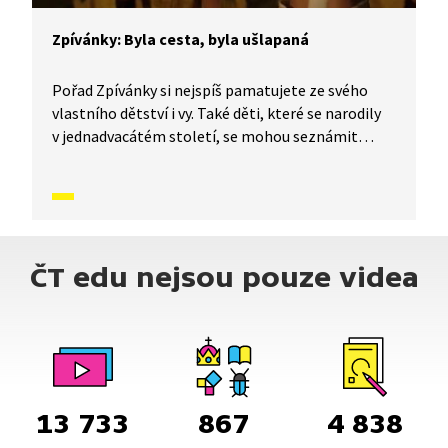
Zpívánky: Byla cesta, byla ušlapaná
Pořad Zpívánky si nejspíš pamatujete ze svého
vlastního dětství i vy. Také děti, které se narodily
v jednadvacátém století, se mohou seznámit
s lidovými písněmi, zvyky, tradicemi a způsobem
života, který naši předkové žili. V krátkých
příbězích představíme písničky i dobový kontext,
ve kterém vznikly. V tomto díle Zpívánek se
naučíme vánoční koledu Byla cesta, byla ušlapaná.
ČT edu nejsou pouze videa
13 733
867
4 838