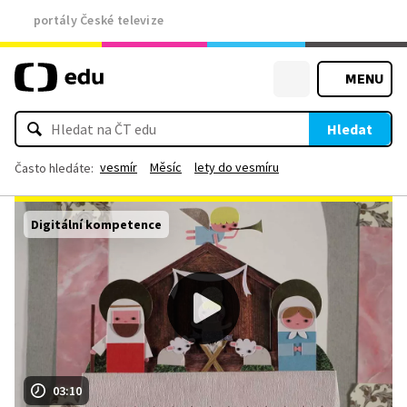
portály České televize
MENU
Hledat
vesmír
Měsíc
lety do vesmíru
Často hledáte:
Digitální kompetence
03:10