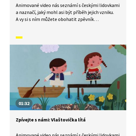
Animované video nás seznámí s českými lidovkami
a naznačí, jaký mohl asi být příběh jejich vzniku.
A vy si s ním můžete obohatit zpěvník
o nesmrtelné české písničky, které znají celé
generace malých i velkých zpěváků. Dnes se
naučíme písničku Pásla ovečky.
01:32
Zpívejte s námi: Vlaštovička lítá
Animované video nás seznámí s českými lidovkami