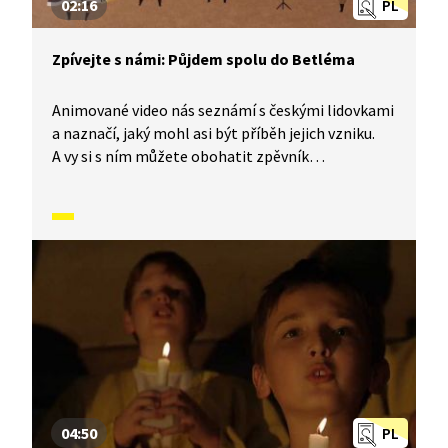
02:16
PL
Zpívejte s námi: Půjdem spolu do Betléma
Animované video nás seznámí s českými lidovkami
a naznačí, jaký mohl asi být příběh jejich vzniku.
A vy si s ním můžete obohatit zpěvník
o nesmrtelné české písničky, které znají celé
generace malých i velkých zpěváků. Dnes se
naučíme písničku Půjdem spolu do Betléma.
04:50
PL