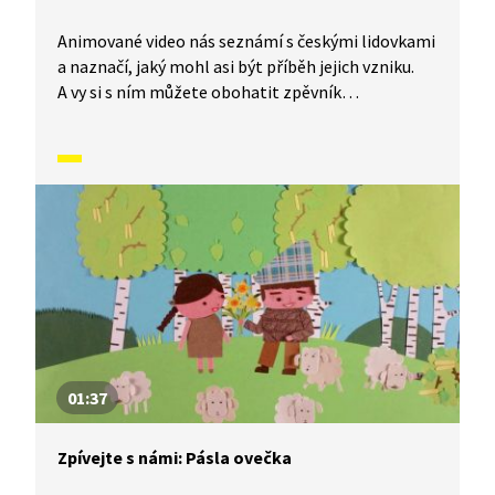
Animované video nás seznámí s českými lidovkami
a naznačí, jaký mohl asi být příběh jejich vzniku.
A vy si s ním můžete obohatit zpěvník
o nesmrtelné české písničky, které znají celé
generace malých i velkých zpěváků. Dnes se
naučíme písničku Komáři se ženili.
01:37
Zpívejte s námi: Pásla ovečka