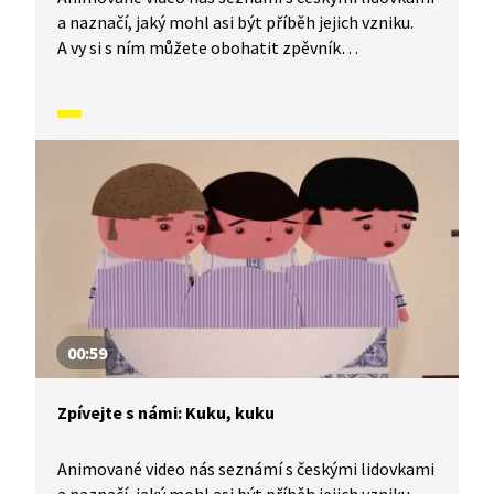
a naznačí, jaký mohl asi být příběh jejich vzniku.
A vy si s ním můžete obohatit zpěvník
o nesmrtelné české písničky, které znají celé
generace malých i velkých zpěváků. Dnes se
naučíme písničku Vlaštovička lítá.
00:59
Zpívejte s námi: Kuku, kuku
Animované video nás seznámí s českými lidovkami