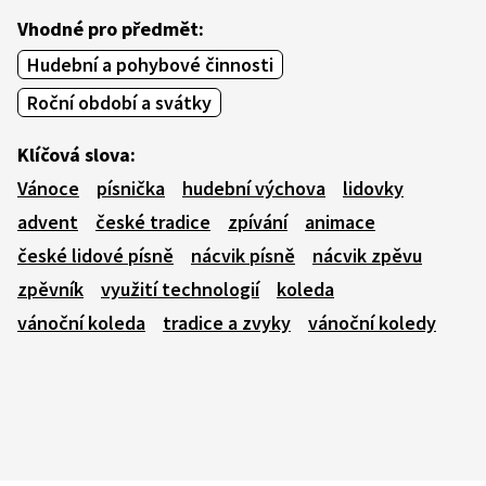
Vhodné pro předmět:
Hudební a pohybové činnosti
Roční období a svátky
Klíčová slova:
Vánoce
písnička
hudební výchova
lidovky
advent
české tradice
zpívání
animace
české lidové písně
nácvik písně
nácvik zpěvu
zpěvník
využití technologií
koleda
vánoční koleda
tradice a zvyky
vánoční koledy