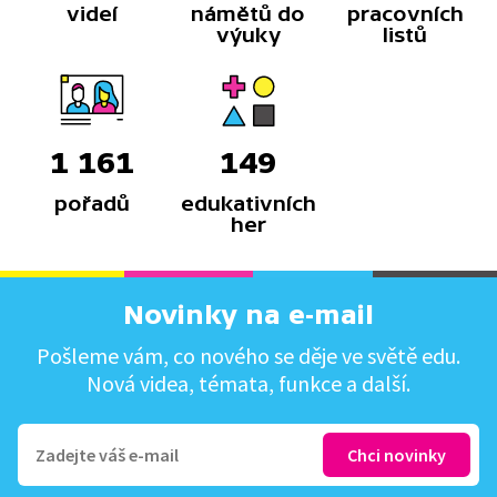
videí
námětů do
pracovních
výuky
listů
1 161
149
pořadů
edukativních
her
Novinky na e-mail
Pošleme vám, co nového se děje ve světě edu.
Nová videa, témata, funkce a další.