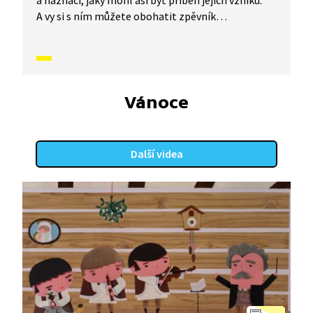
a naznačí, jaký mohl asi být příběh jejich vzniku.
A vy si s ním můžete obohatit zpěvník
o nesmrtelné české písničky, které znají celé
generace malých i velkých zpěváků. Dnes se
naučíme písničku Kuku, kuku.
Vánoce
Další videa