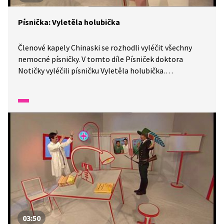
Písnička: Vyletěla holubička
Členové kapely Chinaski se rozhodli vyléčit všechny
nemocné písničky. V tomto díle Písniček doktora
Notičky vyléčili písničku Vyletěla holubička.
Poslechněte si, co měla za trápení.
03:50