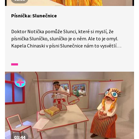
Písnička: Slunečnice
Doktor Notička pomůže Slunci, které si myslí, že
písnička Sluníčko, sluníčko je o něm. Ale to je omyl.
Kapela Chinaski v písni Slunečnice nám to vysvětlí
a ukáže, že vesmír se netočí jen kolem Slunce. Pojďte si
s námi zazpívat i vy.
03:44