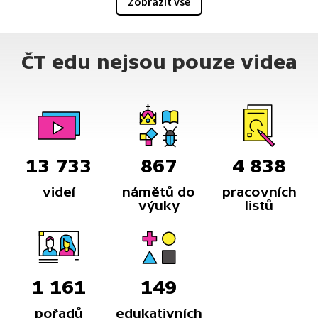
Zobrazit vše
ČT edu nejsou pouze videa
13 733
867
4 838
videí
námětů do
pracovních
výuky
listů
1 161
149
pořadů
edukativních