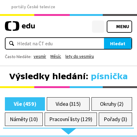
portály České televize
MENU
Hledat
vesmír
Měsíc
lety do vesmíru
Často hledáte:
Výsledky hledání:
písnička
Vše (459)
Videa (315)
Okruhy (2)
Náměty (10)
Pracovní listy (129)
Pořady (3)