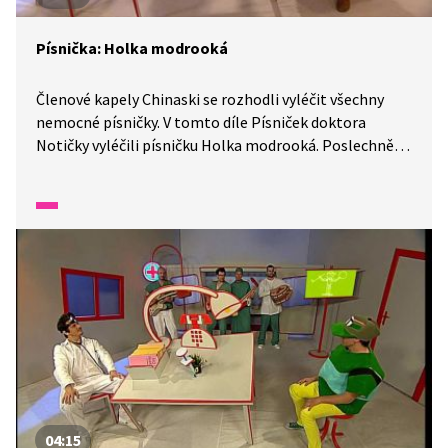
Písnička: Holka modrooká
Členové kapely Chinaski se rozhodli vyléčit všechny
nemocné písničky. V tomto díle Písniček doktora
Notičky vyléčili písničku Holka modrooká. Poslechněte
si, jaké měla trápení.
04:15