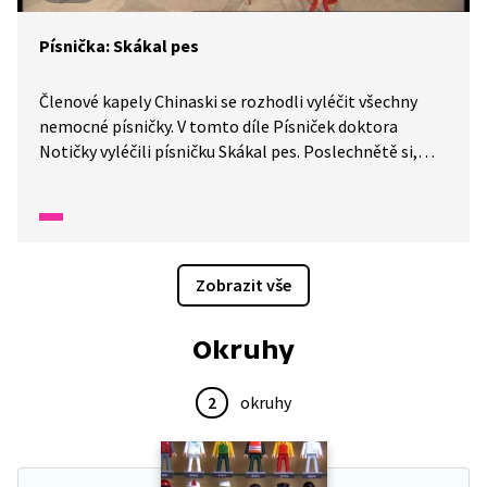
Písnička: Skákal pes
Členové kapely Chinaski se rozhodli vyléčit všechny
nemocné písničky. V tomto díle Písniček doktora
Notičky vyléčili písničku Skákal pes. Poslechnětě si,
jaké měla trápení.
Zobrazit vše
Okruhy
2
okruhy