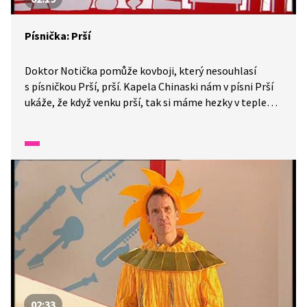
Písnička: Prší
Doktor Notička pomůže kovboji, který nesouhlasí
s písničkou Prší, prší. Kapela Chinaski nám v písni Prší
ukáže, že když venku prší, tak si máme hezky v teple
zahrát karty.
02:33