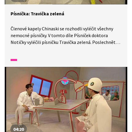
Písnička: Travička zelená
Členové kapely Chinaski se rozhodli vyléčit všechny
nemocné písničky. V tomto díle Písniček doktora
Notičky vyléčili písničku Travička zelená. Poslechněte
si, jaké měla trápení.
04:20