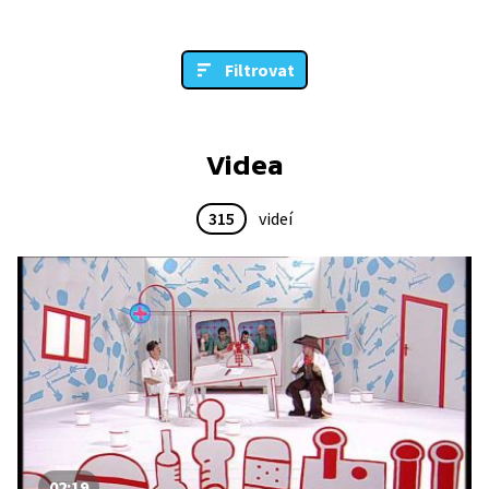
Filtrovat
Videa
315
videí
02:19