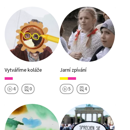
Vytváříme koláže
Jarní zpívání
4
0
5
4