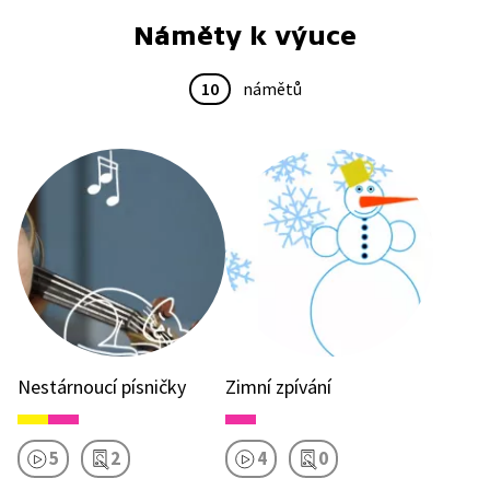
Náměty k výuce
10
námětů
Nestárnoucí písničky
Zimní zpívání
5
2
4
0