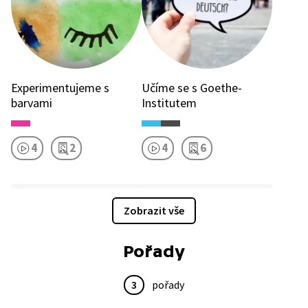
Experimentujeme s
Učíme se s Goethe-
barvami
Institutem
4
2
4
6
Zobrazit vše
Pořady
3
pořady