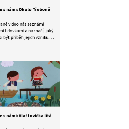
te s námi: Okolo Třeboně
ané video nás seznámí
mi lidovkami a naznačí, jaký
i být příběh jejich vzniku.
 s ním můžete obohatit
k o nesmrtelné české
y, které znají celé generace
i velkých zpěváků. Dnes se
e písničku Okolo Třeboně.
e s námi: Vlaštovička lítá