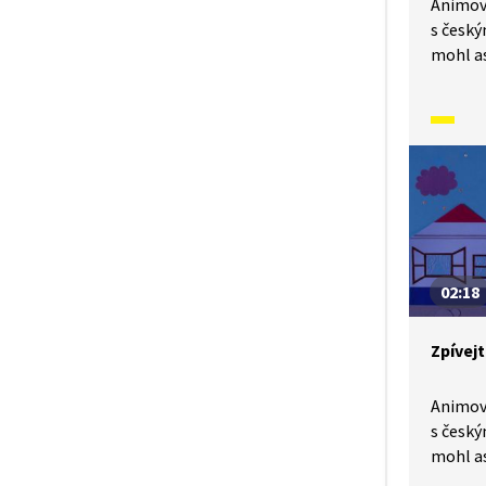
Animov
s český
mohl as
A vy si
zpěvní
písničk
malých 
naučíme
02:18
Zpívejt
Animov
s český
mohl as
A vy si