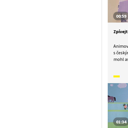
00:59
Zpívej
Animov
s český
mohl as
A vy si
zpěvní
písničk
malých 
naučíme
01:34