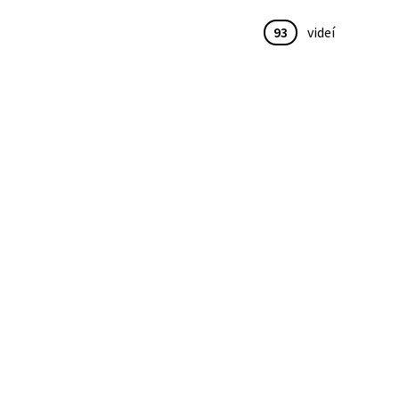
93
videí