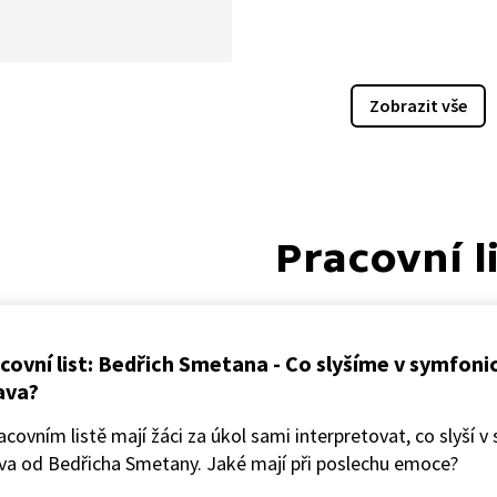
k o nesmrtelné české
y, které znají celé generace
i velkých zpěváků. Dnes se
 písničku Měsíček svítí.
Zobrazit vše
Pracovní l
covní list: Bedřich Smetana - Co slyšíme v symfoni
ava?
acovním listě mají žáci za úkol sami interpretovat, co slyší 
ava od Bedřicha Smetany. Jaké mají při poslechu emoce?