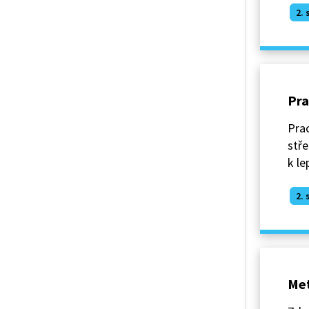
2. 
Pra
Prac
stře
k l
2. 
Met