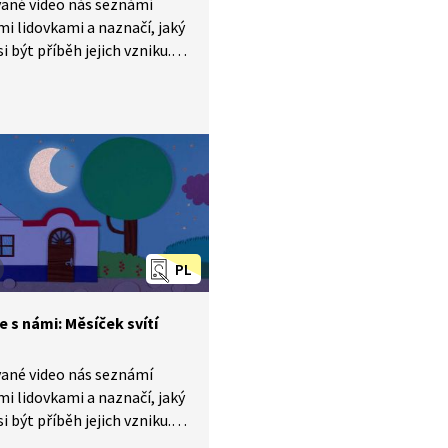
ané video nás seznámí
mi lidovkami a naznačí, jaký
i být příběh jejich vzniku.
 s ním můžete obohatit
k o nesmrtelné české
y, které znají celé generace
i velkých zpěváků. Dnes se
 písničku Vlaštovička lítá.
PL
e s námi: Měsíček svítí
ané video nás seznámí
mi lidovkami a naznačí, jaký
i být příběh jejich vzniku.
 s ním můžete obohatit