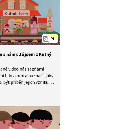
i velkých zpěváků. Dnes se
 písničku Já do lesa
du.
PL
e s námi: Já jsem z Kutný
ané video nás seznámí
mi lidovkami a naznačí, jaký
i být příběh jejich vzniku.
 s ním můžete obohatit
k o nesmrtelné české
y, které znají celé generace
i velkých zpěváků. Dnes se
 písničku Já jsem z Kutný