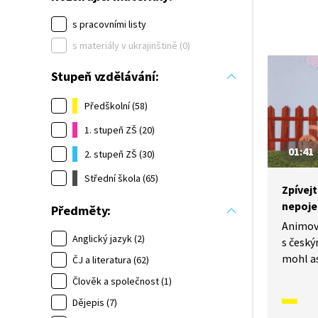
s pracovními listy
s materiály v ukrajinštině (0)
Stupeň vzdělávání:
Předškolní (58)
1. stupeň ZŠ (20)
01:41
2. stupeň ZŠ (30)
Střední škola (65)
Zpívejt
nepoje
Předměty:
Animov
Anglický jazyk (2)
s český
mohl as
ČJ a literatura (62)
A vy si
Člověk a společnost (1)
zpěvní
Dějepis (7)
písničk