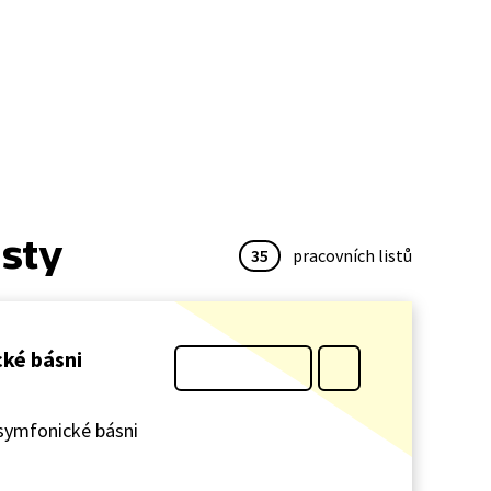
isty
35
pracovních listů
cké básni
v symfonické básni