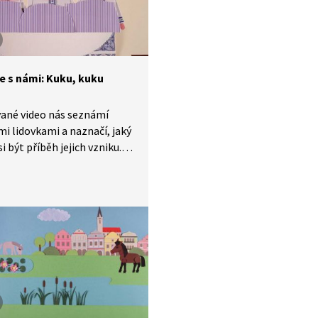
te s námi: Kuku, kuku
ané video nás seznámí
mi lidovkami a naznačí, jaký
i být příběh jejich vzniku.
 s ním můžete obohatit
k o nesmrtelné české
y, které znají celé generace
i velkých zpěváků. Dnes se
 písničku Kuku, kuku.