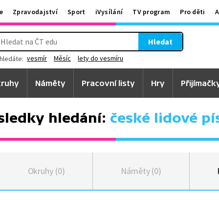
e
Zpravodajství
Sport
iVysílání
TV program
Pro děti
A
Hledat
vesmír
Měsíc
lety do vesmíru
hledáte:
ruhy
Náměty
Pracovní listy
Hry
Přijímačk
sledky hledání:
české lidové pí
Okruhy (0)
Náměty (0)