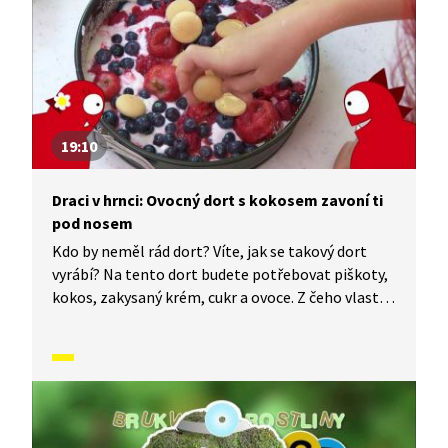
19:10
Draci v hrnci: Ovocný dort s kokosem zavoní ti
pod nosem
Kdo by neměl rád dort? Víte, jak se takový dort
vyrábí? Na tento dort budete potřebovat piškoty,
kokos, zakysaný krém, cukr a ovoce. Z čeho vlastně
ty piškoty jsou? A kde seženeme ten kokos? Ten
u nás v ČR přece neroste. Co všechno se dá
z kokosu vyrobit? Znáte rozdíl mezi kokosovým
mlékem a jogurtem? Odpovědi na všechny tyto
a další otázky najdete v tomto díle.