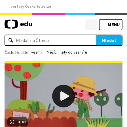
portály České televize
MENU
Hledat
vesmír
Měsíc
lety do vesmíru
Často hledáte:
01:48