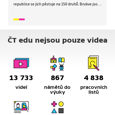
republice se jich pěstuje na 150 druhů. Brukve jsou
bohaté na vitamíny a minerály, čímž velmi
prospívají našemu zdraví.
ČT edu nejsou pouze videa
13 733
867
4 838
videí
námětů do
pracovních
výuky
listů