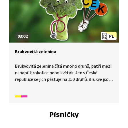
03:02
PL
Brukvovitá zelenina
Brukvovitá zelenina čítá mnoho druhů, patří mezi
ni např. brokolice nebo květák. Jen v České
republice se jich pěstuje na 150 druhů. Brukve jsou
bohaté na vitamíny a minerály, čímž velmi
prospívají našemu zdraví.
Písničky