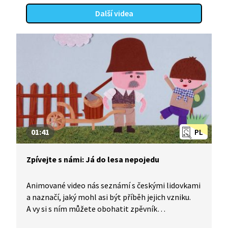
Další videa
01:41
PL
Zpívejte s námi: Já do lesa nepojedu
Animované video nás seznámí s českými lidovkami
a naznačí, jaký mohl asi být příběh jejich vzniku.
A vy si s ním můžete obohatit zpěvník
o nesmrtelné české písničky, které znají celé