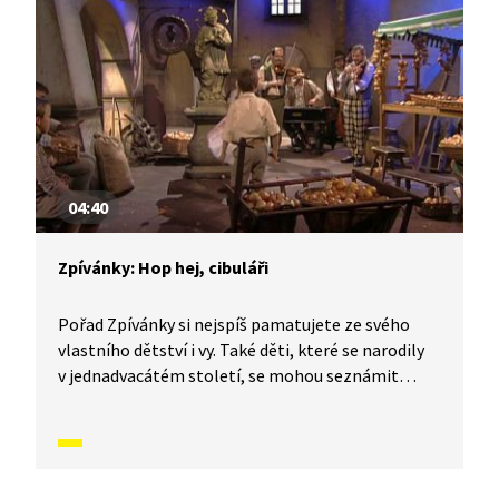
04:40
Zpívánky: Hop hej, cibuláři
Pořad Zpívánky si nejspíš pamatujete ze svého
vlastního dětství i vy. Také děti, které se narodily
v jednadvacátém století, se mohou seznámit
s lidovými písněmi, zvyky, tradicemi a způsobem
života, který naši předkové žili. V krátkých
příbězích představíme písničky i dobový kontext,
ve kterém vznikly. V tomto díle se naučíme píseň: