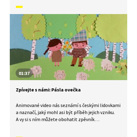
generace malých i velkých zpěváků. Dnes se
naučíme písničku Já do lesa nepojedu.
01:37
Zpívejte s námi: Pásla ovečka
Animované video nás seznámí s českými lidovkami
a naznačí, jaký mohl asi být příběh jejich vzniku.
A vy si s ním můžete obohatit zpěvník
o nesmrtelné české písničky, které znají celé
generace malých i velkých zpěváků. Dnes se