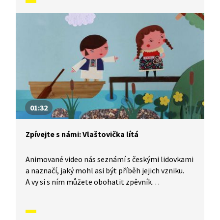
naučíme písničku Pásla ovečky.
01:32
Zpívejte s námi: Vlaštovička lítá
Animované video nás seznámí s českými lidovkami
a naznačí, jaký mohl asi být příběh jejich vzniku.
A vy si s ním můžete obohatit zpěvník
o nesmrtelné české písničky, které znají celé
generace malých i velkých zpěváků. Dnes se
naučíme písničku Vlaštovička lítá.