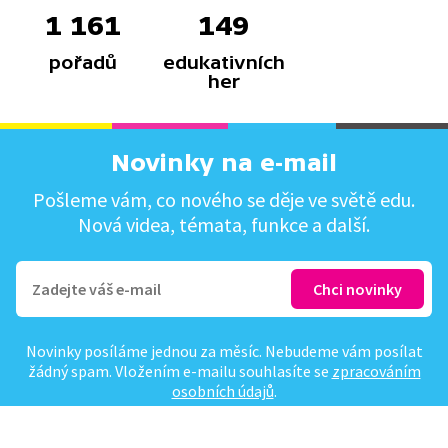
1 161
149
pořadů
edukativních
her
Novinky na e-mail
Pošleme vám, co nového se děje ve světě edu.
Nová videa, témata, funkce a další.
Novinky posíláme jednou za měsíc. Nebudeme vám posílat
žádný spam. Vložením e-mailu souhlasíte se
zpracováním
osobních údajů
.