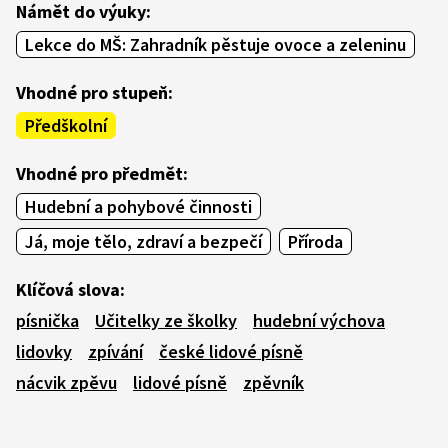
Námět do výuky:
Lekce do MŠ: Zahradník pěstuje ovoce a zeleninu
Vhodné pro stupeň:
Předškolní
Vhodné pro předmět:
Hudební a pohybové činnosti
Já, moje tělo, zdraví a bezpečí
Příroda
Klíčová slova:
písnička
Učitelky ze školky
hudební výchova
lidovky
zpívání
české lidové písně
nácvik zpěvu
lidové písně
zpěvník