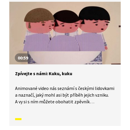
00:59
Zpívejte s námi: Kuku, kuku
Animované video nás seznámí s českými lidovkami
a naznačí, jaký mohl asi být příběh jejich vzniku.
A vy si s ním můžete obohatit zpěvník
o nesmrtelné české písničky, které znají celé
generace malých i velkých zpěváků. Dnes se
naučíme písničku Kuku, kuku.