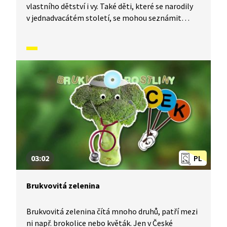
vlastního dětství i vy. Také děti, které se narodily
v jednadvacátém století, se mohou seznámit
s lidovými písněmi, zvyky, tradicemi a způsobem
života, který naši předkové žili. V krátkých
příbězích představíme písničky i dobový kontext,
ve kterém vznikly. V tomto díle se naučíme píseň:
Čížečku, čížečku.
03:02
PL
Brukvovitá zelenina
Brukvovitá zelenina čítá mnoho druhů, patří mezi
ni např. brokolice nebo květák. Jen v České