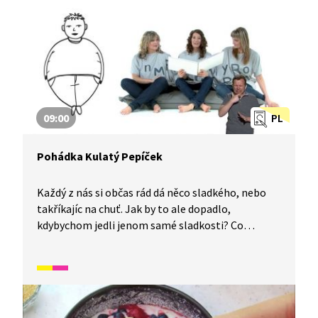
Hop hej, cibuláři.
09:00
PL
Pohádka Kulatý Pepíček
Každý z nás si občas rád dá něco sladkého, nebo
takříkajíc na chuť. Jak by to ale dopadlo,
kdybychom jedli jenom samé sladkosti? Co
by na to řeklo naše tělo a mohli bychom vůbec
takto fungovat? Naštěstí to nemusíme zkoušet,
protože už to za nás vyzkoušel Pepík Coufal. A jak
to s ním dopadlo? Inu podívejte se sami. Příběh je
simultánně tlumočen do znakového jazyka.