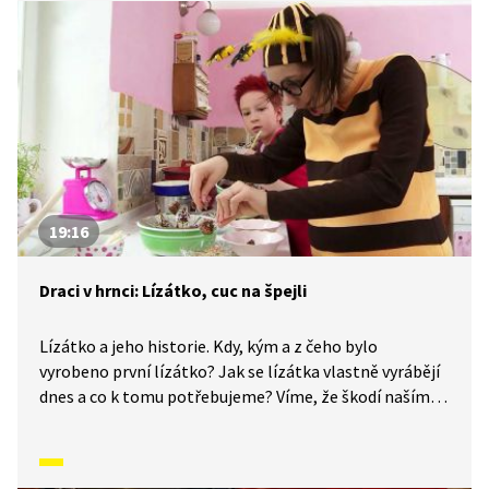
19:16
Draci v hrnci: Lízátko, cuc na špejli
Lízátko a jeho historie. Kdy, kým a z čeho bylo
vyrobeno první lízátko? Jak se lízátka vlastně vyrábějí
dnes a co k tomu potřebujeme? Víme, že škodí naším
zubům, ale umí nám také nějak prospět? Pojďte se
podívat.