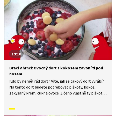
19:10
Draci v hrnci: Ovocný dort s kokosem zavoní ti pod
nosem
Kdo by neměl rád dort? Víte, jak se takový dort vyrábí?
Na tento dort budete potřebovat piškoty, kokos,
zakysaný krém, cukr a ovoce. Z čeho vlastně ty piškoty
jsou? A kde seženeme ten kokos? Ten u nás v ČR přece
neroste. Co všechno se dá z kokosu vyrobit? Znáte
rozdíl mezi kokosovým mlékem a jogurtem? Odpovědi