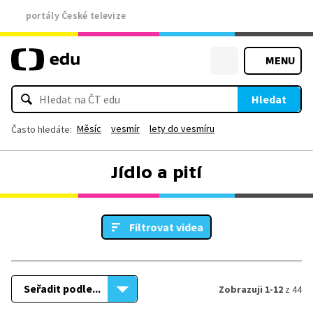
portály České televize
MENU
Hledat
Měsíc
vesmír
lety do vesmíru
Často hledáte:
Jídlo a pití
Filtrovat videa
Seřadit podle...
Zobrazuji 1-12
z 44