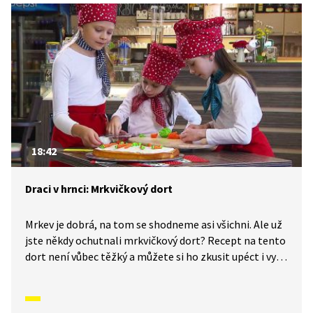
18:42
Draci v hrnci: Mrkvičkový dort
Mrkev je dobrá, na tom se shodneme asi všichni. Ale už
jste někdy ochutnali mrkvičkový dort? Recept na tento
dort není vůbec těžký a můžete si ho zkusit upéct i vy.
V tomto díle se ještě dozvíte, proč je hlavní přísada
zrovna mrkev a jak je pro naše zdraví důležitá.