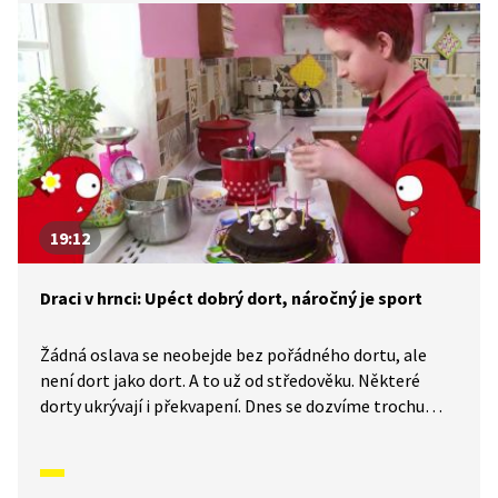
19:12
Draci v hrnci: Upéct dobrý dort, náročný je sport
Žádná oslava se neobejde bez pořádného dortu, ale
není dort jako dort. A to už od středověku. Některé
dorty ukrývají i překvapení. Dnes se dozvíme trochu
z historie jejich pečení. Dorty, třeba ty svatební, jsou
spojeny také s různými zvyky a pověrami. V tomto díle
si upečeme vlastní dort. Tak pojďme na to.