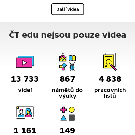
Další videa
ČT edu nejsou pouze videa
13 733
867
4 838
videí
námětů do
pracovních
výuky
listů
1 161
149