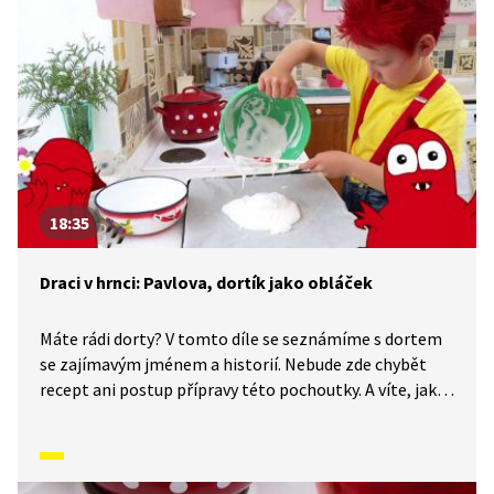
18:35
Draci v hrnci: Pavlova, dortík jako obláček
Máte rádi dorty? V tomto díle se seznámíme s dortem
se zajímavým jménem a historií. Nebude zde chybět
recept ani postup přípravy této pochoutky. A víte, jak
to bylo se sladkými pochoutkami dříve ve starověku
nebo jak se vyrábí cukr? Co pro nás vlastně cukr
znamená? Je prospěšný? A kde všude se cukr vyskytuje?
Tak se pojďte podívat, budete určitě překvapeni.