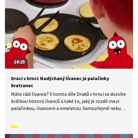
18:25
Draci v hrnci: Nadýchaný lívanec je palačinky
bratranec
Máte rádi lívance? V tomto díle Draků v hrnci se dozvíte
krátkou historii lívanců a také to, jaký je rozdíl mezi
palačinkou, lívancem a omeletou. Samozřejmě nebude
chybět recept ani postup, jak se tyto skvělé lívance
připravují.