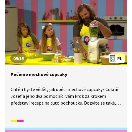
05:15
PL
Pečeme mechové cupcaky
Chtěli byste vědět, jak upéci mechové cupcaky? Cukrář
Josef a jeho dva pomocníci vám krok za krokem
představí recept na tuto pochoutku. Dozvíte se také,
co to znamená, když nazveme ovoce nebo zeleninu
„bio“. A proč je to lepší než normální ovoce a zelenina?
Dají se květiny jíst? A proč se v kuchyni hodí být
odvážný?