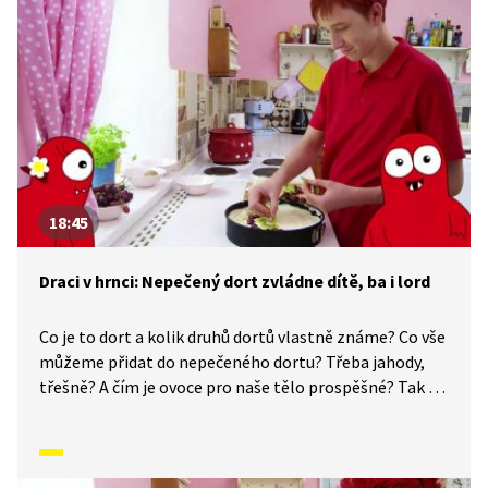
18:45
Draci v hrnci: Nepečený dort zvládne dítě, ba i lord
Co je to dort a kolik druhů dortů vlastně známe? Co vše
můžeme přidat do nepečeného dortu? Třeba jahody,
třešně? A čím je ovoce pro naše tělo prospěšné? Tak se
pojďme do výroby tohoto dortu pustit. Samozřejmě
nebude chybět recept na piškotovou dobrotu původem
ze Savojska.