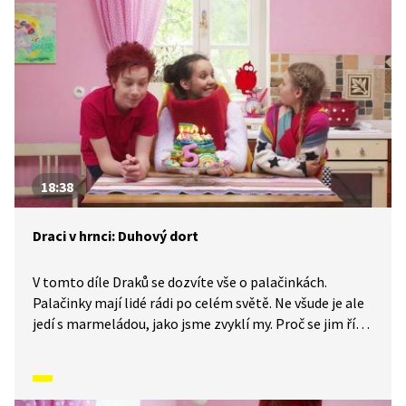
na všechny tyto a další otázky najdete v tomto díle.
18:38
Draci v hrnci: Duhový dort
V tomto díle Draků se dozvíte vše o palačinkách.
Palačinky mají lidé rádi po celém světě. Ne všude je ale
jedí s marmeládou, jako jsme zvyklí my. Proč se jim říká
palačinky? Tento duhový dort se vyrábí právě
z palačinek. Jste zvědaví? Tak se pojďte podívat
na tento originální recept a přípravu.