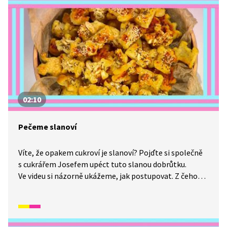
02:10
Pečeme slanoví
Víte, že opakem cukroví je slanoví? Pojďte si společně
s cukrářem Josefem upéct tuto slanou dobrůtku.
Ve videu si názorně ukážeme, jak postupovat. Z čeho
všeho můžeme slanoví péct?