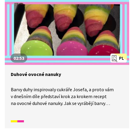
02:53
PL
Duhové ovocné nanuky
Barvy duhy inspirovaly cukráře Josefa, a proto vám
v dnešním díle představí krok za krokem recept
na ovocné duhové nanuky. Jak se vyrábějí barvy
z jedlých surovin? A jak je namíchat, abychom dosáhli
kýženého odstínu? Máte rádi ovocné zmrzliny?