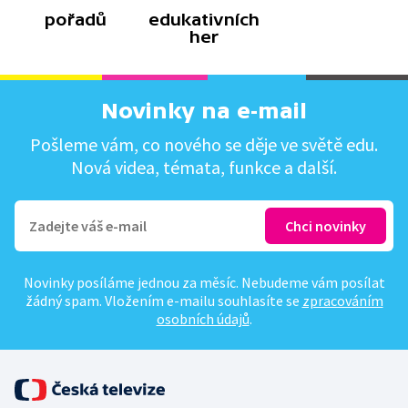
pořadů
edukativních
her
Novinky na e-mail
Pošleme vám, co nového se děje ve světě edu.
Nová videa, témata, funkce a další.
Novinky posíláme jednou za měsíc. Nebudeme vám posílat
žádný spam. Vložením e-mailu souhlasíte se
zpracováním
osobních údajů
.