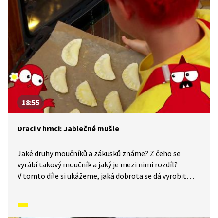
18:55
Draci v hrnci: Jablečné mušle
Jaké druhy moučníků a zákusků známe? Z čeho se
vyrábí takový moučník a jaký je mezi nimi rozdíl?
V tomto díle si ukážeme, jaká dobrota se dá vyrobit
z listového těsta. Říká vám něco pojem jablečné
mušle? Pojďte se podívat na tento jedinečný a úplně
jednoduchý recept.