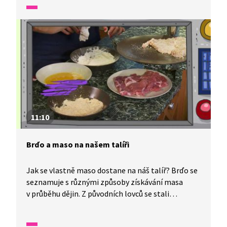
strká hlavu do písku? Odpovědi na všechny tyto
otázky a mnohem víc se dozvíte z našeho videa.
11:10
Brďo a maso na našem talíři
Jak se vlastně maso dostane na náš talíř? Brďo se
seznamuje s různými způsoby získávání masa
v průběhu dějin. Z původních lovců se stali
chovatelé hospodářských zvířat, která se porážejí
na jatkách. Dozvíte se, jak se maso dělí podle