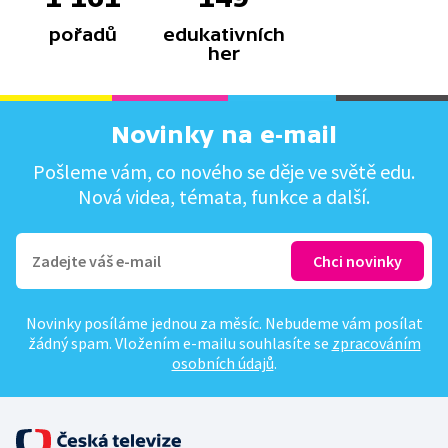
pořadů
edukativních
her
Novinky na e-mail
Pošleme vám, co nového se děje ve světě edu.
Nová videa, témata, funkce a další.
Novinky posíláme jednou za měsíc. Nebudeme vám posílat
žádný spam. Vložením e-mailu souhlasíte se
zpracováním
osobních údajů
.