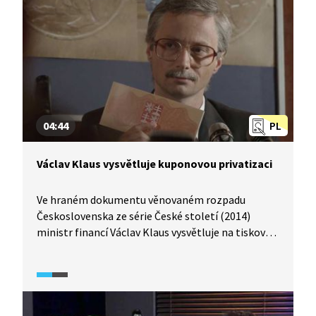
vysvětluje, co jsou to hřivny a k čemu se ve své
době využívaly.
04:44
PL
Václav Klaus vysvětluje kuponovou privatizaci
Ve hraném dokumentu věnovaném rozpadu
Československa ze série České století (2014)
ministr financí Václav Klaus vysvětluje na tiskové
konferenci privatizaci, zejména tu kuponovou.
Dále objasňuje otázku tzv. špinavých peněz.