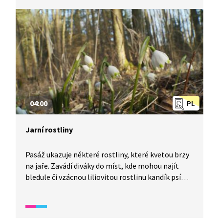
druhů a dále zpracovává. Pro malé kuchaře je zde
i návod na přípravu masitého pokrmu.
04:00
PL
Jarní rostliny
Pasáž ukazuje některé rostliny, které kvetou brzy
na jaře. Zavádí diváky do míst, kde mohou najít
bledule či vzácnou liliovitou rostlinu kandík psí
zub. Součástí pořadu je i téma migrace žab na jaře
a zajímavosti o jalovci.