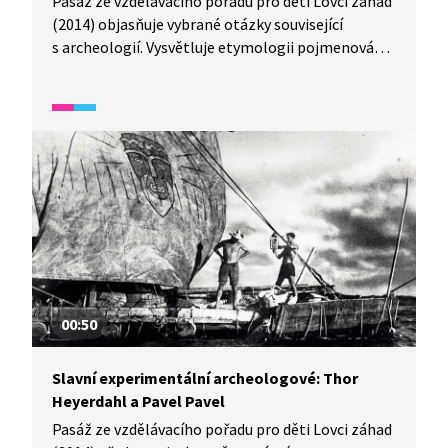
Pasáž ze vzdělávacího pořadu pro děti Lovci záhad
(2014) objasňuje vybrané otázky související
s archeologií. Vysvětluje etymologii pojmenování
i hlavní cíle a výzkumné otázky této vědecké
disciplíny. Odborník ve videu dále popisuje základní
typy archeologických výzkumů – badatelský,
záchranný, destruktivní a letecký. Druhá část videa
přibližuje, co všechno archeolog ke svému
výzkumu potřebuje
00:50
Slavní experimentální archeologové: Thor
Heyerdahl a Pavel Pavel
Pasáž ze vzdělávacího pořadu pro děti Lovci záhad