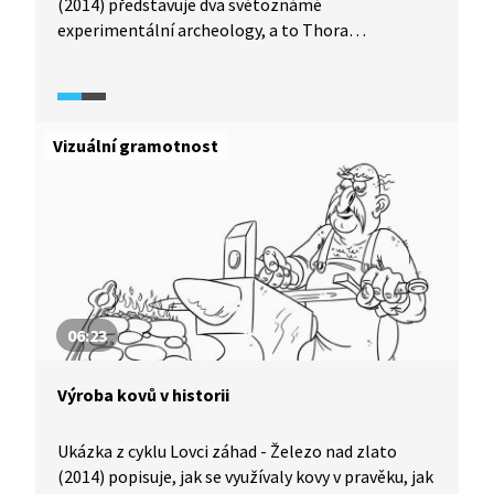
(2014) představuje dva světoznámé
experimentální archeology, a to Thora
Heyerdahla, který pocházel z Norska, a Pavla
Pavla. Video se soustředí zejména na Pavlovu teorii
o tom, jak se dostaly na své místo slavné sochy
na Velikonočním ostrově.
Vizuální gramotnost
06:23
Výroba kovů v historii
Ukázka z cyklu Lovci záhad - Železo nad zlato
(2014) popisuje, jak se využívaly kovy v pravěku, jak