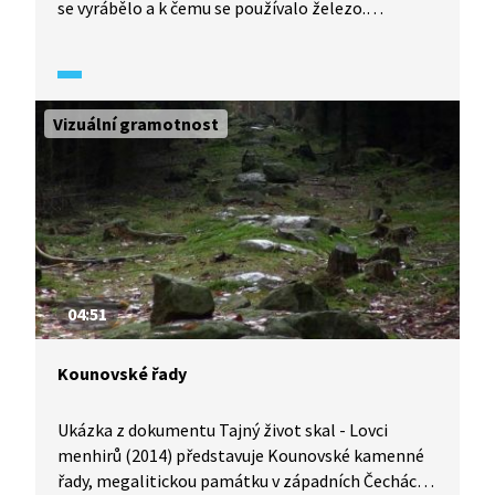
se vyrábělo a k čemu se používalo železo.
Zobrazuje postup výroby železa v peci od tavení
železné rudy smíchané s dřevěným uhlím, až
po výsledný produkt, tzv. lupu. Ukázka se věnuje
i výrobě železných hřiven na našem území,
Vizuální gramotnost
vysvětluje, co jsou to hřivny a k čemu se ve své
době využívaly.
04:51
Kounovské řady
Ukázka z dokumentu Tajný život skal - Lovci
menhirů (2014) představuje Kounovské kamenné
řady, megalitickou památku v západních Čechách.