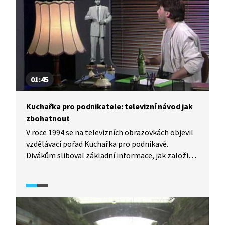
01:45
Kuchařka pro podnikatele: televizní návod jak
zbohatnout
V roce 1994 se na televizních obrazovkách objevil
vzdělávací pořad Kuchařka pro podnikavé.
Divákům sliboval základní informace, jak založit
živnost a probudit podnikatelského ducha.
Podobných pořadů Československá a později
Česká televize uvedla několik. Reagovala tak
na enormní zájem diváků o soukromé podnikání,
které od roku 1990 měnilo jejich každodenní
životy.