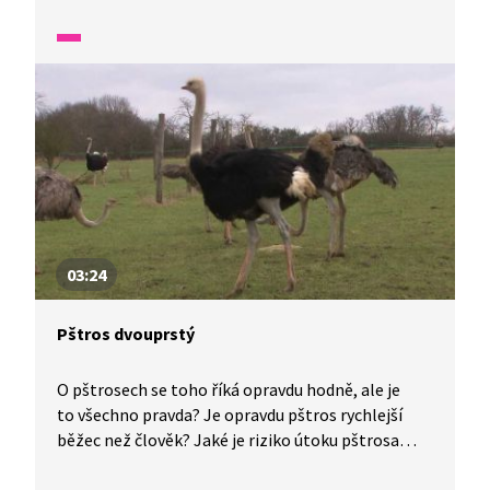
sýčka? A proč naši předkové věřili, že sýček přináší
smrt?
03:24
Pštros dvouprstý
O pštrosech se toho říká opravdu hodně, ale je
to všechno pravda? Je opravdu pštros rychlejší
běžec než člověk? Jaké je riziko útoku pštrosa
na lidi? A jak je to s tvrzením, že pštros v ohrožení