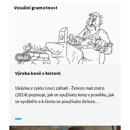
Vizuální gramotnost
06:23
Výroba kovů v historii
Ukázka z cyklu Lovci záhad - Železo nad zlato
(2014) popisuje, jak se využívaly kovy v pravěku, jak
se vyrábělo a k čemu se používalo železo.
Zobrazuje postup výroby železa v peci od tavení
železné rudy smíchané s dřevěným uhlím, až
po výsledný produkt, tzv. lupu. Ukázka se věnuje
i výrobě železných hřiven na našem území,