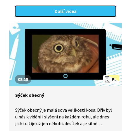
hlavou o návěstní sloupek. Tunel, který zavinil
smrt českého génia, tu ale vlastně vůbec nemusel
Další videa
stát. Nakonec se dozvíme o záhadě, která dodnes
není uspokojivě vyřešena.
03:15
PL
Sýček obecný
Sýček obecný je malá sova velikosti kosa. Dřív byl
u nás k vidění i slyšení na každém rohu, ale dnes
jich tu žije už jen několik desítek a je silně
ohrožený. Jak to? Jak se zapojit do záchrany