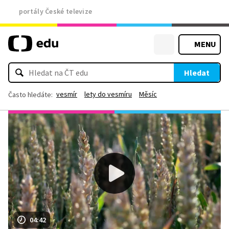
portály České televize
MENU
Hledat
vesmír
lety do vesmíru
Měsíc
Často hledáte:
04:42