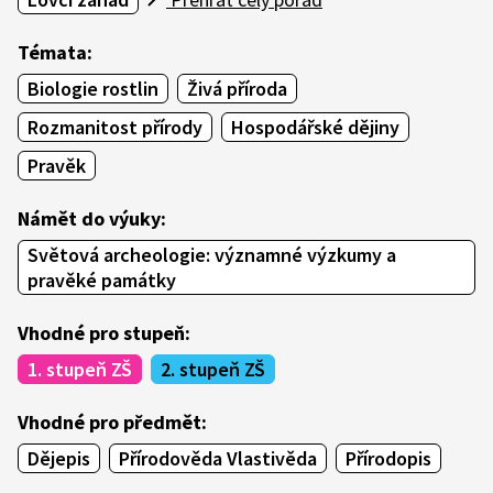
Témata:
Biologie rostlin
Živá příroda
Rozmanitost přírody
Hospodářské dějiny
Pravěk
Námět do výuky:
Světová archeologie: významné výzkumy a
pravěké památky
Vhodné pro stupeň:
1. stupeň ZŠ
2. stupeň ZŠ
Vhodné pro předmět:
Dějepis
Přírodověda Vlastivěda
Přírodopis