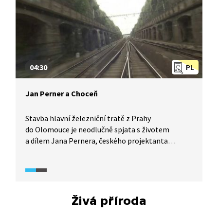
04:30
PL
Jan Perner a Choceň
Stavba hlavní železniční tratě z Prahy
do Olomouce je neodlučně spjata s životem
a dílem Jana Pernera, českého projektanta
a stavitele železnic. Pouhých dvacet dní
po slavnostním otevření tratě roku 1845 se teprve
třicetiletý Perner stal obětí nešťastné nehody,
kdy po projetí choceňským tunelem, který sám
projektoval, sestoupil při služební jízdě
Živá příroda
na poslední stupeň schůdku vagónu a narazil