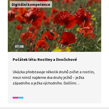
který často žije nejen v lese, ale i v zahradách
Digitální kompetence
a parcích. Z keřů je představena na konci zimy
kvetoucí kalina vonná s výrazně aromatickými
květy.
07:08
Počátek léta: Rostliny a živočichové
Ukázka představuje několik druhů zvířat a rostlin,
mezi nimiž najdeme dva druhy ježků – ježka
západního a ježka východního. Dalšími
z představených zvířat jsou brouk roháč
a krahujec, jeden z našich dravců. Z rostlin jsou
ukázány orchideje české přírody, tořiče, vzácná
tráva kavyl a chráněná bylina třemdava bílá a v