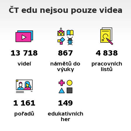
neposlední řadě i mák vlčí.
ČT edu nejsou pouze videa
13 718
867
4 838
videí
námětů do
pracovních
výuky
listů
1 161
149
pořadů
edukativních
her