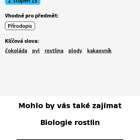
2. stupeň ZŠ
Vhodné pro předmět:
Přírodopis
Klíčová slova:
čokoláda
pyl
rostlina
plody
kakaovník
Mohlo by vás také zajímat
Biologie rostlin