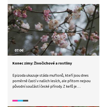
v parcích a zahradách.
07:06
Konec zimy: Živočichové a rostliny
Epizoda ukazuje stáda muflonů, kteří jsou dnes
poměrně častí v našich lesích, ale přitom nejsou
původní součástí české přírody. Z keřů je
představen prudce jedovatý tis červený, z jehož
dřeva se dříve vyráběly luky. Z ptáků pak sojka
obecná jako náš nejpestřejší krkavcovitý pták,