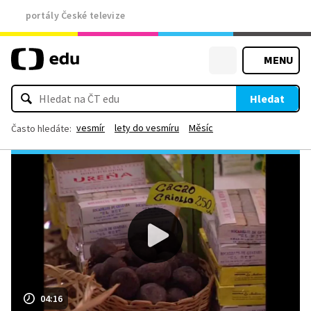
portály České televize
MENU
Hledat
vesmír
lety do vesmíru
Měsíc
Často hledáte:
04:16