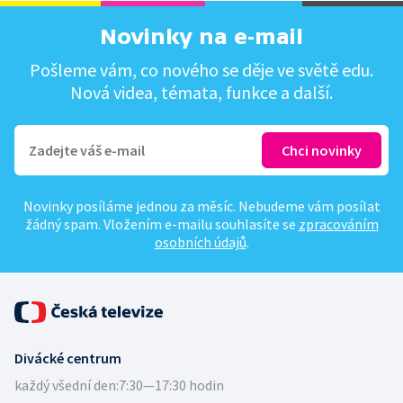
Novinky na e-mail
Pošleme vám, co nového se děje ve světě edu.
Nová videa, témata, funkce a další.
Novinky posíláme jednou za měsíc. Nebudeme vám posílat
žádný spam. Vložením e-mailu souhlasíte se
zpracováním
osobních údajů
.