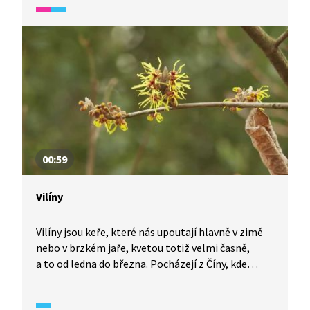
parazituje na stromech – sírovec.
00:59
Vilíny
Vilíny jsou keře, které nás upoutají hlavně v zimě
nebo v brzkém jaře, kvetou totiž velmi časně,
a to od ledna do března. Pocházejí z Číny, kde
rostou i ve výškách kolem 2500 m nad mořem.
V České republice se vysazují jako okrasné keře