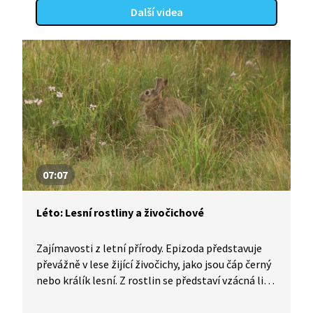
Další videa
07:07
Léto: Lesní rostliny a živočichové
Zajímavosti z letní přírody. Epizoda představuje
převážně v lese žijící živočichy, jako jsou čáp černý
nebo králík lesní. Z rostlin se představí vzácná lilie
zlatohlavá či prudce jedovatý keř lýkovec jedovatý.
Součástí je i jedlá chorošovitá houba, která