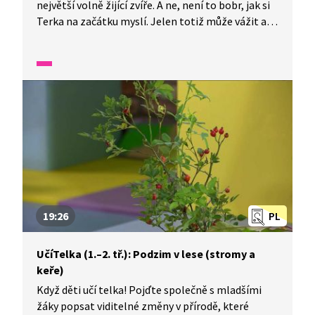
největší volně žijící zvíře. A ne, není to bobr, jak si
Terka na začátku myslí. Jelen totiž může vážit až
200 kg. Laně, samičky jelena, jsou o poznání menší
a nehonosí se proslulou jelení chloubou, totiž
parohy.
19:26
PL
UčíTelka (1.–2. tř.): Podzim v lese (stromy a
keře)
Když děti učí telka! Pojďte společně s mladšími
žáky popsat viditelné změny v přírodě, které