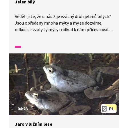
Jelen bílý
Věděli jste, že u nás žije vzácný druh jelenů bílých?
Jsou opředeny mnoha mýty a my se dozvíme,
odkud se vzaly ty mýty i odkud k nám přicestovali
bílý jeleni a jaký je rozdíl mezi nimi a jejich
příbuznými jeleny lesními. Také si prohlédneme
jelení paroží, zjistíme, kolik váží, k čemu jelenům
slouží a jak se správně nazývají jeho jednotlivé
části.
04:23
PL
Jaro v lužním lese