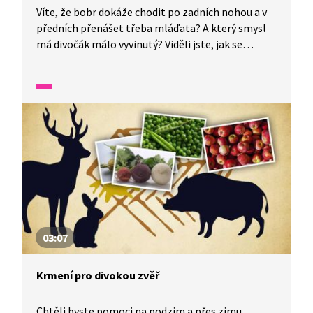
Víte, že bobr dokáže chodit po zadních nohou a v
předních přenášet třeba mláďata? A který smysl
má divočák málo vyvinutý? Viděli jste, jak se
pohybuje šoupálek a jak tluče hlavou do stromu
žluna zelená? A že i u nás můžete v přírodě vidět
želvu bahenní jako původního tvora? Tohle
všechno vám ukážeme ve videu, které nás vezme
do lužního lesa.
03:07
Krmení pro divokou zvěř
Chtěli byste pomoci na podzim a přes zimu