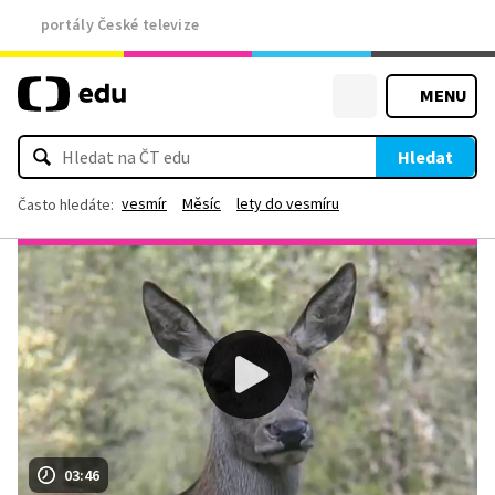
portály České televize
MENU
Hledat
vesmír
Měsíc
lety do vesmíru
Často hledáte:
03:46