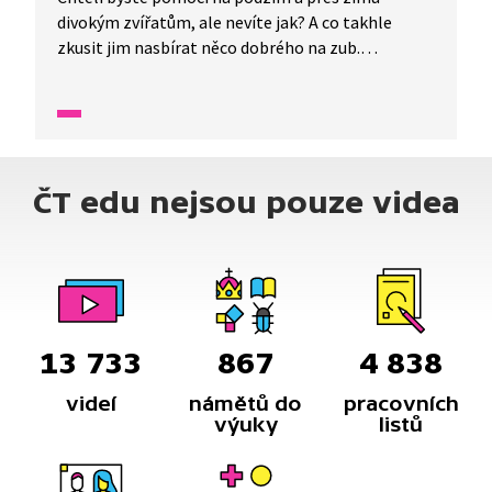
divokým zvířatům, ale nevíte jak? A co takhle
zkusit jim nasbírat něco dobrého na zub.
Nemusíte nic kupovat, stačí vyrazit ven a posbírat
kaštany nebo bukvice. A jak to pak zvířátkům
předáte? Stačí se zkontaktovat s nejbližší
mysliveckou stanicí a tam už vám určitě poradí.
Pomůžete tím daňkům, divokým prasatům,
ČT edu nejsou pouze videa
srnám, srnkám i jelenům a dalším býložravcům.
Snad vás naše reportáž inspiruje k dobrému
skutku.
13 733
867
4 838
videí
námětů do
pracovních
výuky
listů