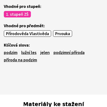
Vhodné pro stupeň:
1. stupeň ZŠ
Vhodné pro předmět:
Přírodověda Vlastivěda
Prvouka
Klíčová slova:
podzim
lužní les
jelen
podzimní příroda
příroda na podzim
Materiály ke stažení