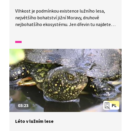
Vlhkost je podmínkou existence lužního lesa,
největšího bohatství jižní Moravy, druhově
nejbohatšího ekosystému. Jen dřevin tu najdete
40 druhů. Ve videu se seznámíte s vzácným
skokanem ostronosým, listonohem jarním,
zhlédnete hnízdění čápa i líhnutí komárů
a spoustu světlomilných květin.
03:23
PL
Léto v lužním lese