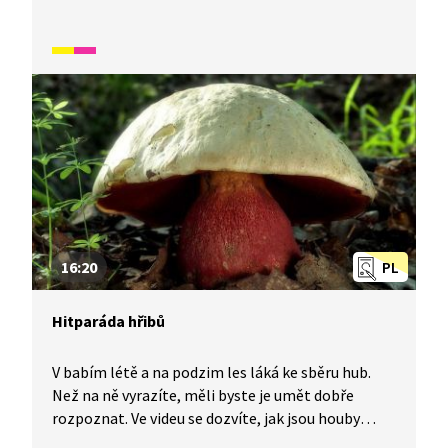
stejně jako oni schovat pod barevnou hromadu?
To asi nepůjde, ale můžete si spadané listy
nasbírat, vytvářet z nich obrázky anebo si je
obtisknout na plát z modelíny. Nechte se Žížaláky
inspirovat k vytvoření vlastního plastelínového
světa.
16:20
PL
Hitparáda hřibů
V babím létě a na podzim les láká ke sběru hub.
Než na ně vyrazíte, měli byste je umět dobře
rozpoznat. Ve videu se dozvíte, jak jsou houby
prospěšné pro stromy, pod nimiž rostou, a proč