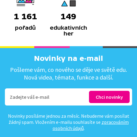
1 161
149
pořadů
edukativních
her
Novinky na e-mail
Pošleme vám, co nového se děje ve světě edu.
Nová videa, témata, funkce a další.
Novinky posíláme jednou za měsíc. Nebudeme vám posílat
žádný spam. Vložením e-mailu souhlasíte se
zpracováním
osobních údajů
.