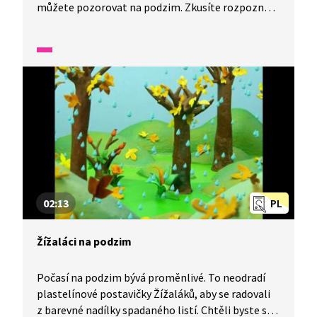
můžete pozorovat na podzim. Zkusíte rozpoznat
rozdíly mezi dřevinami. jako jsou lípa, dub, buk
a javor? Podíváme se, jaké plody mají na podzim
keře, které jsme se naučili na jaře poznávat podle
jejich květů. A na závěr si vyzkoušíme výtvarnou
techniku, které se říká frotáž.
02:13
PL
Žížaláci na podzim
Počasí na podzim bývá proměnlivé. To neodradí
plastelínové postavičky Žížaláků, aby se radovali
z barevné nadílky spadaného listí. Chtěli byste se