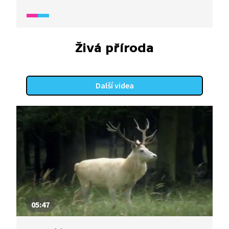
byste neměli poškozovat podhoubí u hub, které
sbíráte, a neničit houby, které sebrat nechcete.
A věděli jste, že některé houby dokonce sbírat
nesmíte, protože jsou chráněné?
Živá příroda
Další videa
05:47