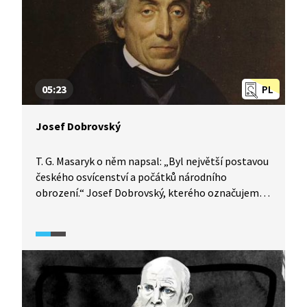
05:23
PL
Josef Dobrovský
T. G. Masaryk o něm napsal: „Byl největší postavou
českého osvícenství a počátků národního
obrození.“ Josef Dobrovský, kterého označujeme
za patriarchu českého národního obrození, náš
přední bohemista, slavista, orientalista a literární
a církevní historik, zakladatel slavistiky a také
největší český osvícenský vědec. Ukázka přináší
náhled do Dobrovského vědeckého života a jeho
díla prostřednictvím výkladu historika Petra
Charváta.