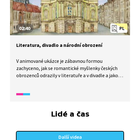
02:40
PL
Literatura, divadlo a národní obrození
V animované ukázce je zábavnou formou
zachyceno, jak se romantické myšlenky českých
obrozenců odrazily v literatuře a v divadle a jakou
roli sehrálo zejména kočovné divadlo v šíření
vlastenectví.
Lidé a čas
Další videa