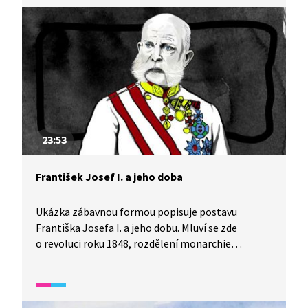
23:53
František Josef I. a jeho doba
Ukázka zábavnou formou popisuje postavu
Františka Josefa I. a jeho dobu. Mluví se zde
o revoluci roku 1848, rozdělení monarchie
na Rakousko-Uhersko, ale i o manželce císaře
Sissi.