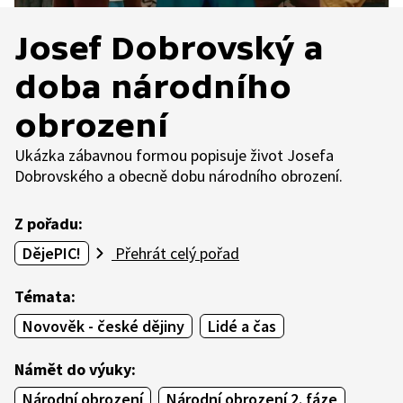
Josef Dobrovský a
doba národního
obrození
Ukázka zábavnou formou popisuje život Josefa
Dobrovského a obecně dobu národního obrození.
Z pořadu:
DějePIC!
Přehrát celý pořad
Témata:
Novověk - české dějiny
Lidé a čas
Námět do výuky:
Národní obrození
Národní obrození 2. fáze