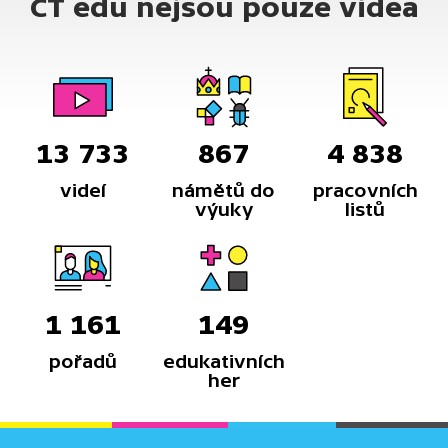
ČT edu nejsou pouze videa
13 733
867
4 838
videí
námětů do
pracovních
výuky
listů
1 161
149
pořadů
edukativních
her