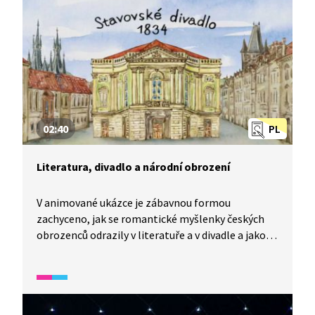
02:40
PL
Literatura, divadlo a národní obrození
V animované ukázce je zábavnou formou
zachyceno, jak se romantické myšlenky českých
obrozenců odrazily v literatuře a v divadle a jakou
roli sehrálo zejména kočovné divadlo v šíření
vlastenectví.