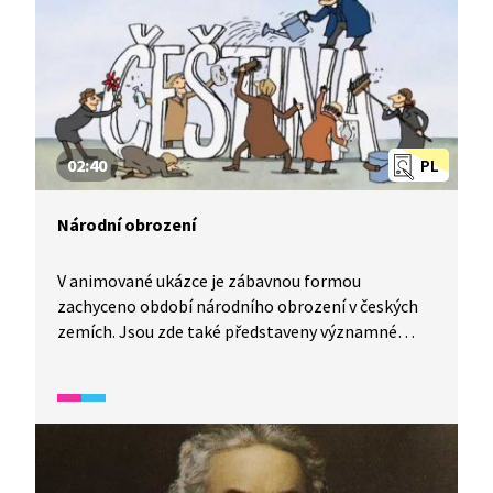
02:40
PL
Národní obrození
V animované ukázce je zábavnou formou
zachyceno období národního obrození v českých
zemích. Jsou zde také představeny významné
osobnosti z dané doby a jejich díla.