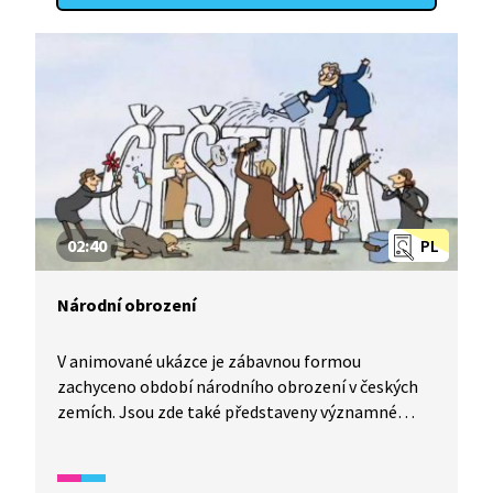
02:40
PL
Národní obrození
V animované ukázce je zábavnou formou
zachyceno období národního obrození v českých
zemích. Jsou zde také představeny významné
osobnosti z dané doby a jejich díla.