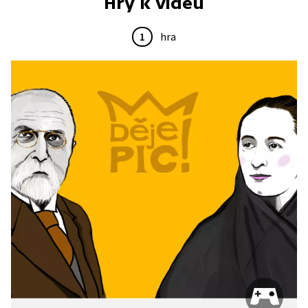
Hry k videu
1
hra