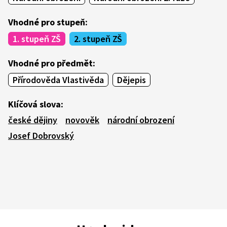
Vhodné pro stupeň:
1. stupeň ZŠ
2. stupeň ZŠ
Vhodné pro předmět:
Přírodověda Vlastivěda
Dějepis
Klíčová slova:
české dějiny
novověk
národní obrození
Josef Dobrovský