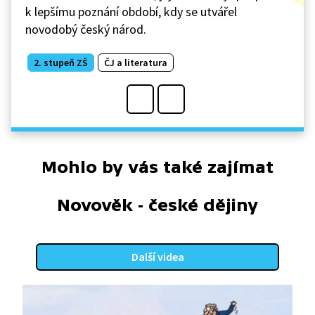
k lepšímu poznání období, kdy se utvářel
novodobý český národ.
2. stupeň ZŠ
ČJ a literatura
Mohlo by vás také zajímat
Novověk - české dějiny
Další videa