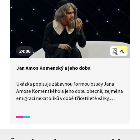
24:06
PL
Jan Amos Komenský a jeho doba
Ukázka popisuje zábavnou formou osudy Jana
Amose Komenského a jeho dobu obecně, zejména
emigraci nekatolíků v době třicetileté války,
řádění Švédů v Čechách a uzavření vestfálského
míru. Také obsahuje pasáž o mučících nástrojích.