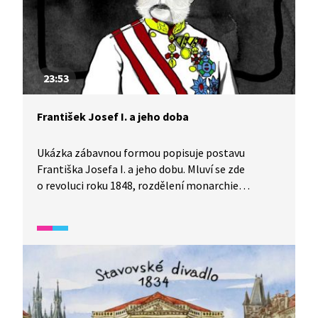
23:53
František Josef I. a jeho doba
Ukázka zábavnou formou popisuje postavu
Františka Josefa I. a jeho dobu. Mluví se zde
o revoluci roku 1848, rozdělení monarchie
na Rakousko-Uhersko, ale i o manželce císaře
Sissi.