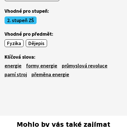
Vhodné pro stupeň:
2. stupeň ZŠ
Vhodné pro předmět:
Fyzika
Dějepis
Klíčová slova:
energie
formy energie
průmyslová revoluce
parní stroj
přeměna energie
Mohlo by vás také zajímat