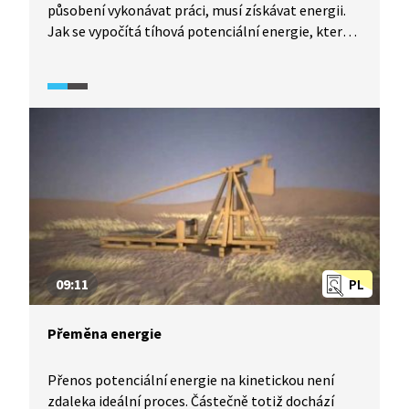
působení vykonávat práci, musí získávat energii.
Jak se vypočítá tíhová potenciální energie, kterou
nazýváme polohovou energií? Práce je způsob, jak
tělesu předat mechanickou energii, ale platí
to i naopak. Všude, kde je přírůstek nebo úbytek
mechanické energie, tam se koná práce. Energie
se neztrácí, pouze se přeměňuje. Například
polohová energie se může přeměnit v energii
pohybovou. Ve vodních elektrárnách se přeměňuje
pohybová energie v elektrickou.
09:11
PL
Přeměna energie
Přenos potenciální energie na kinetickou není
zdaleka ideální proces. Částečně totiž dochází