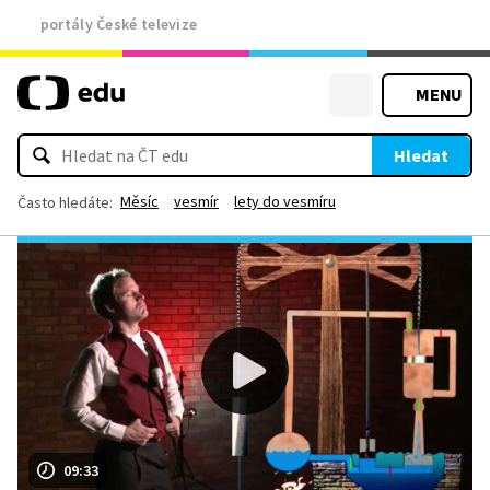
portály České televize
MENU
Hledat
Měsíc
vesmír
lety do vesmíru
Často hledáte:
09:33