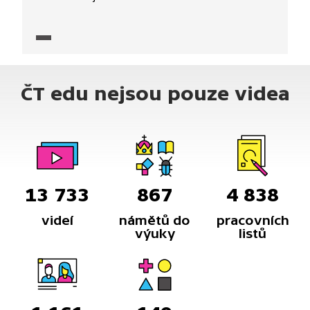
ČT edu nejsou pouze videa
13 733
867
4 838
videí
námětů do
pracovních
výuky
listů