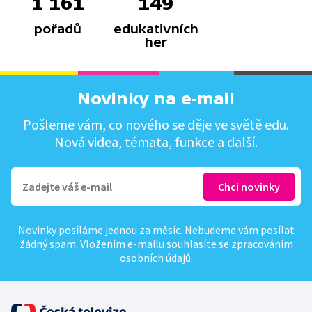
1 161
149
pořadů
edukativních
her
Novinky na e-mail
Pošleme vám, co nového se děje ve světě edu.
Nová videa, témata, funkce a další.
Novinky posíláme jednou za měsíc. Nebudeme vám posílat
žádný spam. Vložením e-mailu souhlasíte se
zpracováním
osobních údajů
.