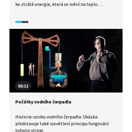
ke ztrátě energie, která se mění na teplo.
Přeměnu potenciální energie na pohybovou
energii lze v praxi využít například pro výrobu
pohonu jednoduchého samohybu. Tento princip je
použit třeba v dětském autíčku. I staří Římané
uměli přeměnu energie využít ke konstrukci
katapultu.
03:11
Počátky vodního čerpadla
Historie vzniku vodního čerpadla. Ukázka
představuje také vysvětlení principu fungování
tohoto stroje.