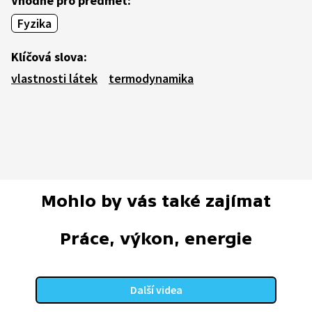
Vhodné pro předmět:
Fyzika
Klíčová slova:
vlastnosti látek
termodynamika
Mohlo by vás také zajímat
Práce, výkon, energie
Další videa