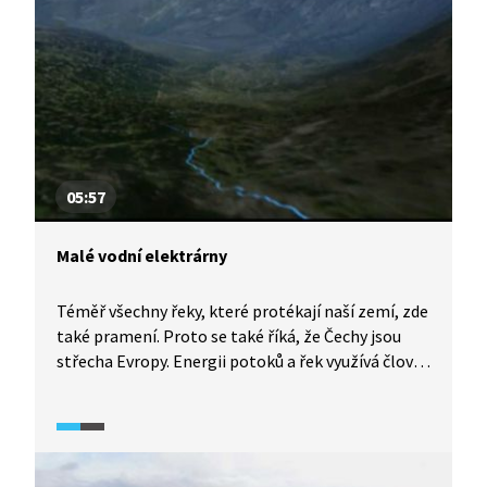
05:57
Malé vodní elektrárny
Téměř všechny řeky, které protékají naší zemí, zde
také pramení. Proto se také říká, že Čechy jsou
střecha Evropy. Energii potoků a řek využívá člověk
od nepaměti. Touha využít vodní síly vedla
postupně k budování malých vodních elektráren,
tedy takových, které mají výkon do 10 000 kW.
Podívejte se, jak fungují.