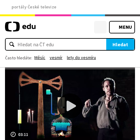
portály České televize
MENU
Hledat
Měsíc
vesmír
lety do vesmíru
Často hledáte:
03:11