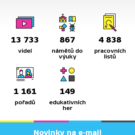
13 733
867
4 838
videí
námětů do
pracovních
výuky
listů
1 161
149
pořadů
edukativních
her
Novinky na e-mail