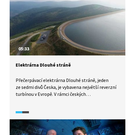
05:33
Elektrárna Dlouhé stráně
Přečerpávací elektrárna Dlouhé stráně, jeden
ze sedmi divů Česka, je vybavena největší reverzní
turbínou v Evropě. V rámci českých
hydroelektráren má také největší spád i výkon.
Zároveň je nejvýše položenou vodní plochou
v republice. Jak elektrárna funguje a další
podrobnosti o ní představí tato ukázka.