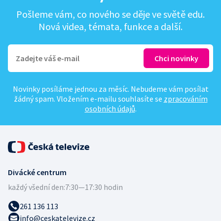
Pošleme vám, co nového se děje ve světě edu.
Nová videa, témata, funkce a další.
Novinky posíláme jednou za měsíc. Nebudeme vám posílat
žádný spam. Vložením e-mailu souhlasíte se
zpracováním
osobních údajů
.