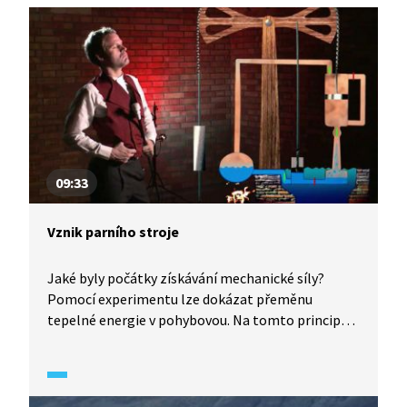
09:33
Vznik parního stroje
Jaké byly počátky získávání mechanické síly?
Pomocí experimentu lze dokázat přeměnu
tepelné energie v pohybovou. Na tomto principu
sestrojil vodní čerpadlo vynálezce Thomas
Newcomen. To se stalo základem pro vznik
parního stroje. Jak se tento vynález zrodil? Možná
vás překvapí, že u toho byli horníci.