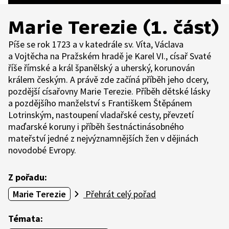
Marie Terezie (1. část)
Píše se rok 1723 a v katedrále sv. Víta, Václava
a Vojtěcha na Pražském hradě je Karel VI., císař Svaté
říše římské a král španělský a uherský, korunován
králem českým. A právě zde začíná příběh jeho dcery,
pozdější císařovny Marie Terezie. Příběh dětské lásky
a pozdějšího manželství s Františkem Štěpánem
Lotrinským, nastoupení vladařské cesty, převzetí
maďarské koruny i příběh šestnáctinásobného
mateřství jedné z nejvýznamnějších žen v dějinách
novodobé Evropy.
Z pořadu:
Marie Terezie
Přehrát celý pořad
Témata: