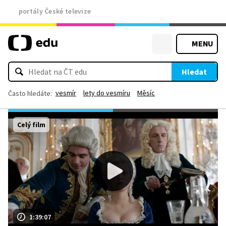
portály České televize
MENU
Hledat
vesmír
lety do vesmíru
Měsíc
Často hledáte:
Celý film
1:39:07