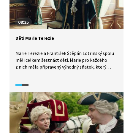
08:35
Děti Marie Terezie
Marie Terezie a František Štěpán Lotrinský spolu
měli celkem šestnáct dětí. Marie pro každého
z nich měla připravený výhodný sňatek, který
by vytvořil spojenecký svazek s Habsburky. Ve stylu
hesla "ať ostatní válčí, ty, šťastné Rakousko, se
zasnubuj" kladla nad své osobní zájmy zájem
dynastie.