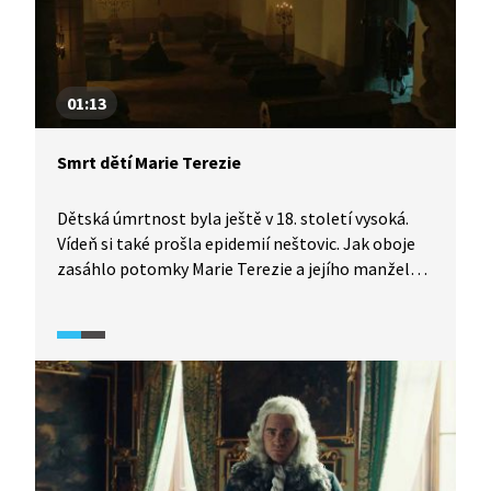
korunovace Marie Terezie uherskou královnou
v Dómu Sv. Martina v dnešní Bratislavě, ale i plesy
a hostiny u císařského dvora nebo dámský
jezdecký karusel v Hofburgu, plavba panovnice
po Dunaji či žehnání rakousko-uherským
01:13
armádám.
Smrt dětí Marie Terezie
Dětská úmrtnost byla ještě v 18. století vysoká.
Vídeň si také prošla epidemií neštovic. Jak oboje
zasáhlo potomky Marie Terezie a jejího manžela
Františka Štěpána Lotrinského?