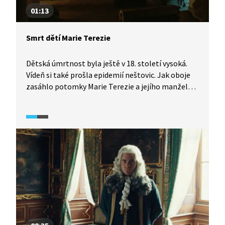
po Dunaji či žehnání rakousko-uherským
01:13
armádám.
Smrt dětí Marie Terezie
Dětská úmrtnost byla ještě v 18. století vysoká.
Vídeň si také prošla epidemií neštovic. Jak oboje
zasáhlo potomky Marie Terezie a jejího manžela
Františka Štěpána Lotrinského?