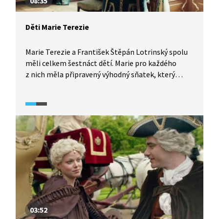
08:35
Děti Marie Terezie
Marie Terezie a František Štěpán Lotrinský spolu
měli celkem šestnáct dětí. Marie pro každého
z nich měla připravený výhodný sňatek, který
by vytvořil spojenecký svazek s Habsburky. Ve stylu
hesla "ať ostatní válčí, ty, šťastné Rakousko, se
zasnubuj" kladla nad své osobní zájmy zájem
dynastie.
03:52