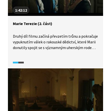
1:42:12
Marie Terezie (2. část)
Druhý díl filmu začíná převzetím trůnu a pokračuje
vypuknutím válek o rakouské dědictví, které Marii
donutily spojit se s významným uherským rodem
Esterházy, kdy pro záchranu říše musela málem
obětovat své manželství s milovaným Františkem.
Film je zároveň monumentální obrazovou
podívanou z naší historie, jakými jsou například
korunovace Karla VI. českým králem na Pražském
hradě, svatba s Františkem Štěpánem
v augustiniánském kostele ve Vídni nebo
korunovace Marie Terezie uherskou královnou
v Dómu Sv. Martina v dnešní Bratislavě, ale i plesy
a hostiny u císařského dvora nebo dámský
jezdecký karusel v Hofburgu, plavba panovnice