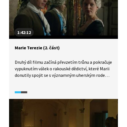
1:42:12
Marie Terezie (2. část)
Druhý díl filmu začíná převzetím trůnu a pokračuje
vypuknutím válek o rakouské dědictví, které Marii
donutily spojit se s významným uherským rodem
Esterházy, kdy pro záchranu říše musela málem
obětovat své manželství s milovaným Františkem.
Film je zároveň monumentální obrazovou
podívanou z naší historie, jakými jsou například
korunovace Karla VI. českým králem na Pražském
hradě, svatba s Františkem Štěpánem
v augustiniánském kostele ve Vídni nebo