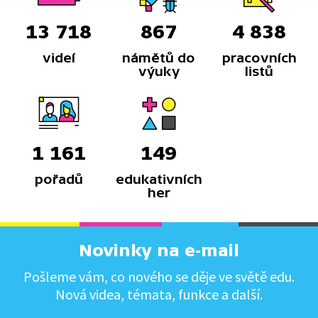
13 718
867
4 838
videí
námětů do
pracovních
výuky
listů
1 161
149
pořadů
edukativních
her
Novinky na e-mail
Pošleme vám, co nového se děje ve světě edu.
Nová videa, témata, funkce a další.