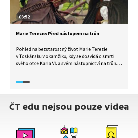
03:52
Marie Terezie: Před nástupem na trůn
Pohled na bezstarostný život Marie Terezie
v Toskánsku v okamžiku, kdy se dozvídá o smrti
svého otce Karla VI. a svém nástupnictví na trůn.
Zároveň se dozvídáme o podnikatelských
záměrech jejího manžela Františka Lotrinského,
který byl velmi úspěšným podnikatelem
v textilních manufakturách.
ČT edu nejsou pouze videa