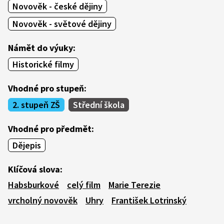
Novověk - české dějiny
Novověk - světové dějiny
Námět do výuky:
Historické filmy
Vhodné pro stupeň:
2. stupeň ZŠ
Střední škola
Vhodné pro předmět:
Dějepis
Klíčová slova:
Habsburkové
celý film
Marie Terezie
vrcholný novověk
Uhry
František Lotrinský