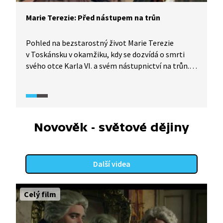
Marie Terezie: Před nástupem na trůn
Pohled na bezstarostný život Marie Terezie
v Toskánsku v okamžiku, kdy se dozvídá o smrti
svého otce Karla VI. a svém nástupnictví na trůn.
Zároveň se dozvídáme o podnikatelských
záměrech jejího manžela Františka Lotrinského,
který byl velmi úspěšným podnikatelem
v textilních manufakturách.
Novověk - světové dějiny
Další videa
Celý film