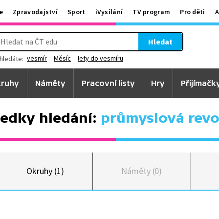
e
Zpravodajství
Sport
iVysílání
TV program
Pro děti
A
Hledat
vesmír
Měsíc
lety do vesmíru
hledáte:
ruhy
Náměty
Pracovní listy
Hry
Přijímačk
edky hledání:
průmyslová revo
Okruhy (1)
Náměty (0)