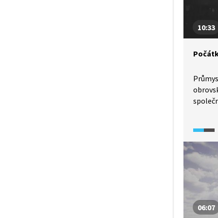
10:33
Počátk
Průmys
obrovs
společn
spojeny
Jedním 
první d
v 19. st
podnika
století
v Rudol
na stav
Ferdina
06:07
v roce 