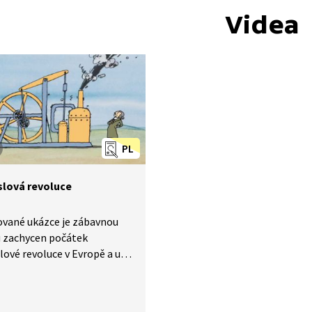
Videa
PL
lová revoluce
ované ukázce je zábavnou
 zachycen počátek
ové revoluce v Evropě a u
zvoj průmyslu a vznik nové
 třídy.