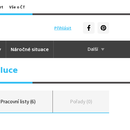
rt
Vše o ČT
Přihlásit
y
Náročné situace
Další
luce
Pracovní listy (6)
Pořady (0)