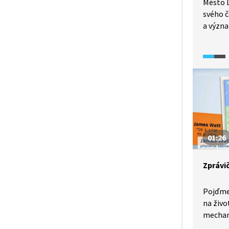
Město L
svého č
a význ
je pevn
z nejzn
zrodili
tedy Be
proslav
histori
fotbal
zapsalo
průmys
01:26
obecně
Zprávi
Pojďme
na živ
mechan
od děts