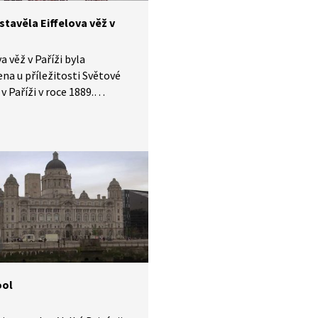
ismus.
stavěla Eiffelova věž v
a věž v Paříži byla
na u příležitosti Světové
v Paříži v roce 1889.
ě byla zamýšlena jako
 stavba, ale nakonec ji
 obdivovat dodnes. Je
m Paříže i celé Francie, ale
ku průmyslové revoluce
ností tehdejších vynálezců
telů. Podívejte se na počátky
velkého Eiffelova díla
ěte, v čem spočívá dodnes
imořádnost.
ool