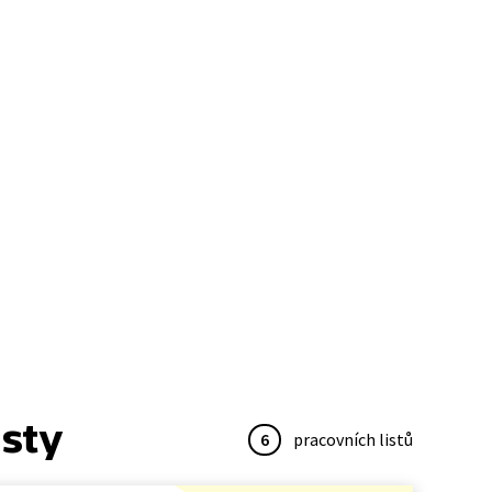
isty
6
pracovních listů