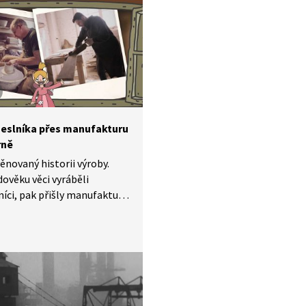
eslníka přes manufakturu
rně
ěnovaný historii výroby.
dověku věci vyráběli
íci, pak přišly manufaktury
nec vše změnila průmyslová
e.