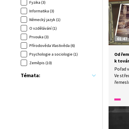
Fyzika (3)
Informatika (3)
Německý jazyk (1)
O vzdělávání (1)
Prvouka (3)
01:47
Přírodověda Vlastivěda (6)
Od řem
Psychologie a sociologie (1)
k tová
Zeměpis (10)
Pořad v
Témata:
Ve stře
řemesln
a nako
revoluc