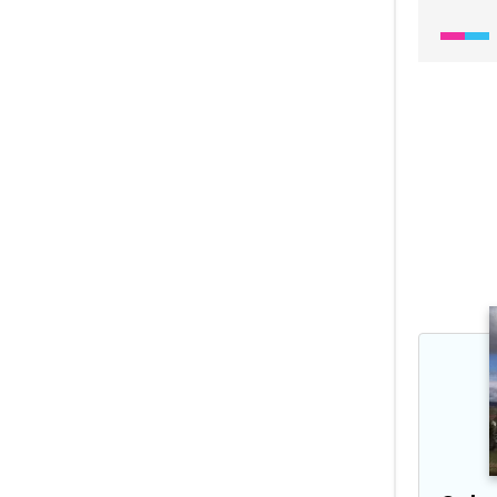
a hloub
na univ
oprava 
k čerpán
nehospo
s nápad
odděle
tlak p
prorazi
průmysl