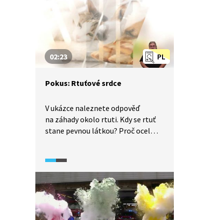
změny hlasu fluoridem sírovým?
Podívejte se na ukázky.
02:23
PL
Pokus: Rtuťové srdce
V ukázce naleznete odpověď
na záhady okolo rtuti. Kdy se rtuť
stane pevnou látkou? Proč ocel
plave na její hladině? Co způsobí, že
rtuť pulsuje jako srdce v roztoku
kyseliny sírové a peroxodisíranu
sodného?