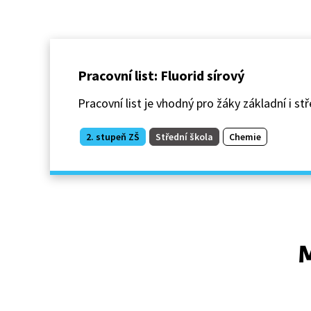
Pracovní list: Fluorid sírový
Pracovní list je vhodný pro žáky základní i stře
2. stupeň ZŠ
Střední škola
Chemie
M