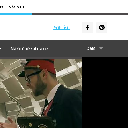
rt
Vše o ČT
Přihlásit
y
Náročné situace
Další