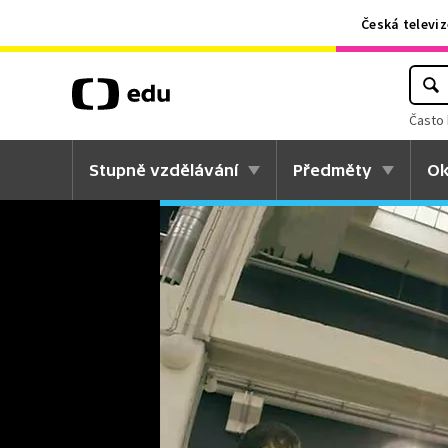
Česká televiz
Často 
Stupně vzdělávání
Předměty
Ok