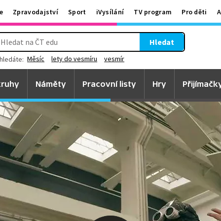
e
Zpravodajství
Sport
iVysílání
TV program
Pro děti
A
Hledat
Měsíc
lety do vesmíru
vesmír
hledáte:
ruhy
Náměty
Pracovní listy
Hry
Přijímačk