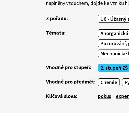
naplněny vzduchem, dojde ke vzniku h
Z pořadu:
U6 - Úžasný 
Témata:
Anorganická
Pozorování,
Mechanické k
Vhodné pro stupeň:
2. stupeň ZŠ
Vhodné pro předmět:
Chemie
F
Klíčová slova:
pokus
exper