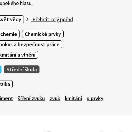
lubokého hlasu.
svět vědy
Přehrát celý pořad
 chemie
Chemické prvky
 pokus a bezpečnost práce
mitání a vlnění
Střední škola
yzika
iment
šíření zvuku
zvuk
kmitání
p prvky