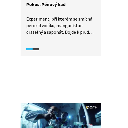
Pokus: Pěnový had
Experiment, při kterém se smíchá
peroxid vodíku, manganistan
draselný a saponát. Dojde k prudké
reakci, při níž se uvolní velké
množství plynného kyslíku. Ten
společně se saponátem vytvoří
„pěnového hada“.