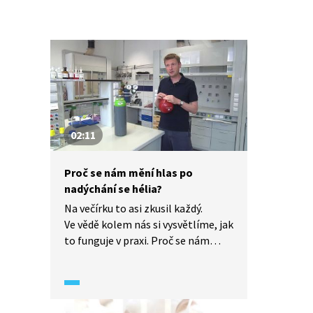
02:11
Proč se nám mění hlas po
nadýchání se hélia?
Na večírku to asi zkusil každý.
Ve vědě kolem nás si vysvětlíme, jak
to funguje v praxi. Proč se nám
mění hlas, když se nadýcháme
helia? Jaké jsou změny hlasu
heliem a jejich příčiny? A jak
to vypadá, když si způsobíme