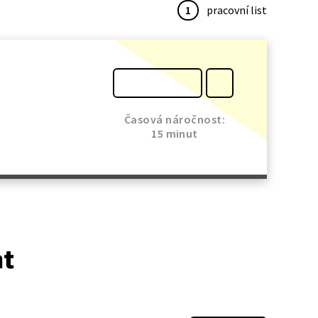
1
pracovní list
Časová náročnost:
15 minut
at