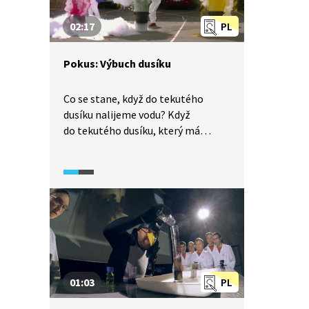
02:17
PL
Pokus: Výbuch dusíku
Co se stane, když do tekutého
dusíku nalijeme vodu? Když
do tekutého dusíku, který má
teplotu -196 °C, nalijeme horkou
vodu se saponátem a barvivem,
dojde k velmi efektní explozi.
01:03
PL