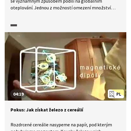
se významným způsobem podílí na globálním
oteplování. Jednou z možností omezení množství
oxidu uhličitého v atmosféře je jeho skladování
v zemské kůře. Vhodnými místy pro ukládání jsou
hloubkové podzemní akvifery (kolektory), v nichž se
může oxid uhličitý vázat a stabilizovat. U nás se
nacházejí ve středních Čechách. Další naší možností,
protože nemáme moře, je využití vytěžených ložisek
zemního plynu, v Česku například na jižní Moravě. Jaká
jsou rizika? A počítá se s nimi? V některých těžkých
průmyslových provozech bude i nadále docházet
ke spalování uhlovodíků a právě ukládání oxidu
uhličitého do podzemí je jedním z klíčových řešení
pro naplnění klimatických cílů pro Evropu.
04:19
PL
Pokus: Jak získat železo z cereálií
Rozdrcené cereálie nasypeme na papír, pod kterým