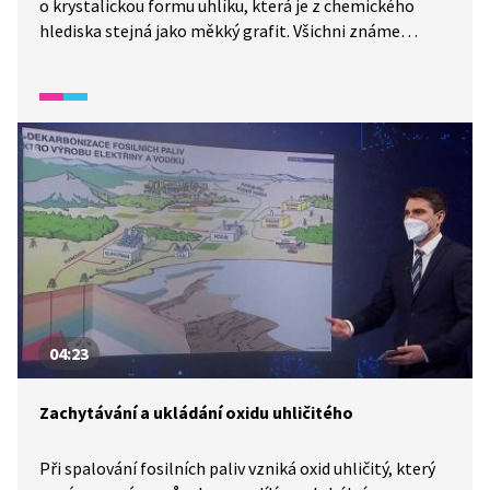
o krystalickou formu uhlíku, která je z chemického
hlediska stejná jako měkký grafit. Všichni známe
diamantové šperky, ale věděli jste, že diamant se díky
svým vlastnostem využívá hlavně v průmyslu? Jak
vzniká, kolik vážil největší vytěžený diamant a jiné
zajímavosti se dozvíte v reportáži z Wifiny.
04:23
Zachytávání a ukládání oxidu uhličitého
Při spalování fosilních paliv vzniká oxid uhličitý, který