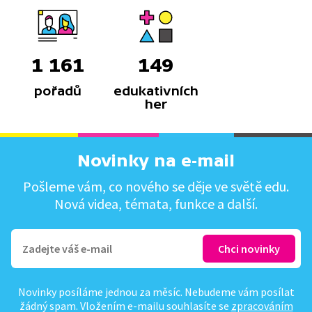
1 161
149
pořadů
edukativních
her
Novinky na e-mail
Pošleme vám, co nového se děje ve světě edu.
Nová videa, témata, funkce a další.
Novinky posíláme jednou za měsíc. Nebudeme vám posílat
žádný spam. Vložením e-mailu souhlasíte se
zpracováním