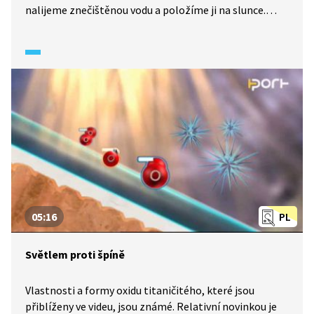
nalijeme znečištěnou vodu a položíme ji na slunce.
Vědci zjistili, že rovníkové slunce dokáže zahřát vodu až
na teplotu 55° C. Působením ÚV záření se voda zbaví
všech nebezpečných bakterií.
05:16
PL
Světlem proti špíně
Vlastnosti a formy oxidu titaničitého, které jsou
přiblíženy ve videu, jsou známé. Relativní novinkou je