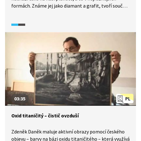
formách. Známe jej jako diamant a grafit, tvoří součást
chemických sloučenin, jako je křída či ropa
a samozřejmě oxid uhličitý. Uhlík se ocitá v neustálém
koloběhu, jehož součástí jsou geologické pochody
i život sám. Michael nás provede tímto uhlíkovým
cyklem a zopakuje některé klíčové experimenty, které
vedly k objevu CO2.
03:35
PL
Oxid titaničitý – čistič ovzduší
Zdeněk Daněk maluje aktivní obrazy pomocí českého
objevu – barvy na bázi oxidu titaničitého – která využívá