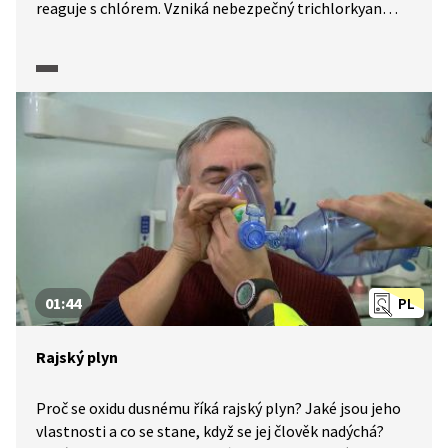
reaguje s chlórem. Vzniká nebezpečný trichlorkyan
a trichloramin, který poškozuje náš zrak a naše plíce.
01:44
PL
Rajský plyn
Proč se oxidu dusnému říká rajský plyn? Jaké jsou jeho
vlastnosti a co se stane, když se jej člověk nadýchá?