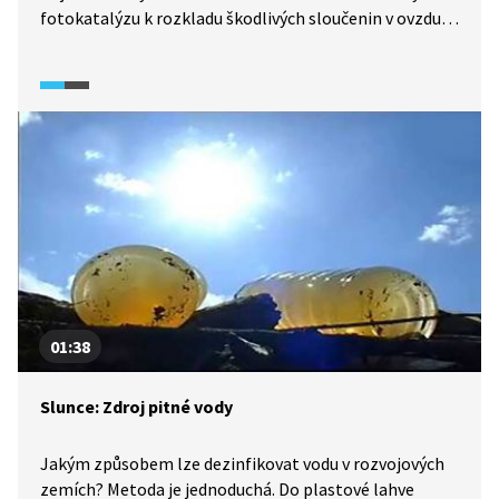
fotokatalýzu k rozkladu škodlivých sloučenin v ovzduší.
Když na oxid titaničitý posvítíte světlem, rozloží
veškeré organické látky v okolí na neškodný oxid
uhličitý a vodu. Natřít lze keramické obklady i stěny.
01:38
Slunce: Zdroj pitné vody
Jakým způsobem lze dezinfikovat vodu v rozvojových
zemích? Metoda je jednoduchá. Do plastové lahve