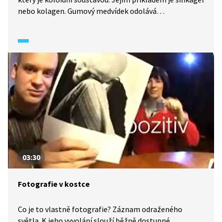
nebo kolagen. Gumový medvídek odolává
mechanickým změnám, ale rozpouští se v kyselině
sírové. Také aerogel má zajímavé vlastnosti. Vznikl
nahrazením kapaliny plynem. Oxid křemičitý, z něhož
je vyroben, tvoří pouze dvě desetiny jediného procenta,
zbytek tvoří vzduch.
03:30
Fotografie v kostce
Co je to vlastně fotografie? Záznam odraženého
světla. K jeho vyvolání slouží běžně dostupné