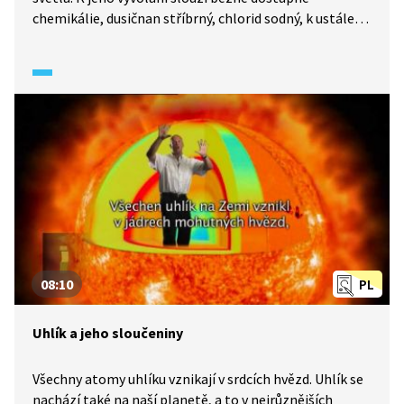
chemikálie, dusičnan stříbrný, chlorid sodný, k ustálení
thiosíran sodný. Zhlédnutím videa se nejen dozvíte, jak
vyvolat fotografii, ale i jaký je rozdíl mezi negativem
a pozitivem.
08:10
PL
Uhlík a jeho sloučeniny
Všechny atomy uhlíku vznikají v srdcích hvězd. Uhlík se
nachází také na naší planetě, a to v nejrůznějších