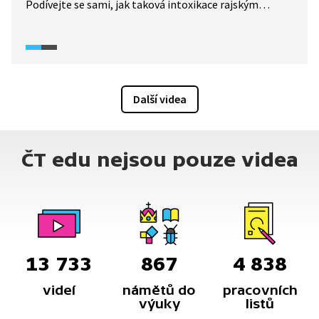
Podívejte se sami, jak taková intoxikace rajským
plynem vypadá.
Další videa
ČT edu nejsou pouze videa
13 733
867
4 838
videí
námětů do
pracovních
výuky
listů