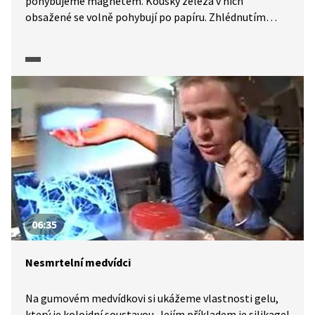
pohybujeme magnetem. Kousky železa v nich
obsažené se volně pohybují po papíru. Zhlédnutím
videa se dozvíte nejen, proč železo vykazuje
feromagnetismus, ale i jak vypadá výroba železa a jeho
biochemický význam.
06:35
Nesmrtelní medvídci
Na gumovém medvídkovi si ukážeme vlastnosti gelu,
který je koloidní soustavou. Jejím příkladem je silikagel