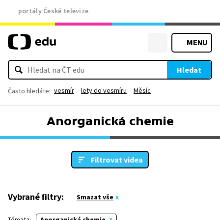
portály České televize
MENU
Hledat
vesmír
lety do vesmíru
Měsíc
Často hledáte:
Anorganická chemie
Filtrovat videa
Vybrané filtry:
Smazat vše
Témata:
Anorganická chemie