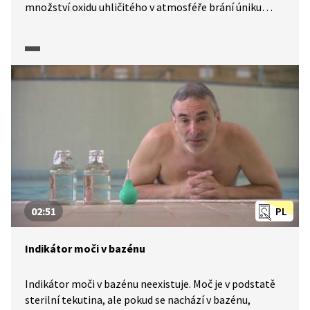
množství oxidu uhličitého v atmosféře brání úniku
tepla do vesmíru a zahřívá naši planetu. Ale co
kdybychom oxid uhličitý zachytili dříve, než unikne?
Přesně o to usilují evropští vědci a technici. Podstata
této koncepce spočívá v tom, že se zachytí oxid uhličitý
pocházející z elektráren a jiných závodů založených
na spalování uhlí a uloží se hluboko do země.
02:51
PL
Indikátor moči v bazénu
Indikátor moči v bazénu neexistuje. Moč je v podstatě
sterilní tekutina, ale pokud se nachází v bazénu,