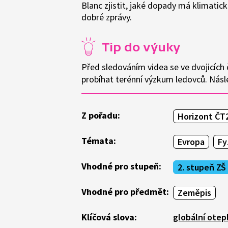
Blanc zjistit, jaké dopady má klimatic
dobré zprávy.
Tip do výuky
Před sledováním videa se ve dvojicích
probíhat terénní výzkum ledovců. Nás
Z pořadu:
Horizont ČT
Témata:
Evropa
Fy
Vhodné pro stupeň:
2. stupeň ZŠ
Vhodné pro předmět:
Zeměpis
Klíčová slova:
globální otep