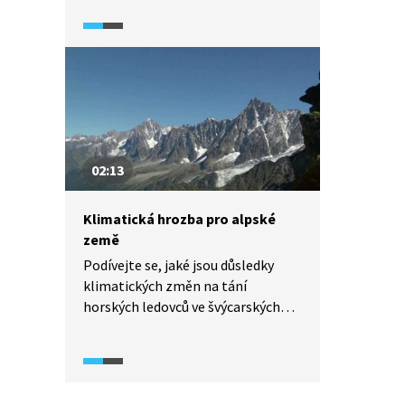
dalšího vývoje situace. Příčiny této
přírodní katastrofy vysvětlí Aleš
Farda z Ústavu výzkumu globální
změny AV ČR.
02:13
Klimatická hrozba pro alpské
země
Podívejte se, jaké jsou důsledky
klimatických změn na tání
horských ledovců ve švýcarských
Alpách. Dozvíte se, jak výkyvy
počasí a globální oteplování
ovlivňují tání ledovců ve Švýcarsku.
Víte, co je to Pařížská dohoda,