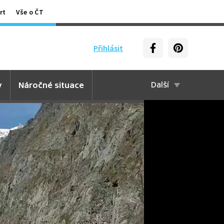
rt
Vše o ČT
Přihlásit
y
Náročné situace
Další