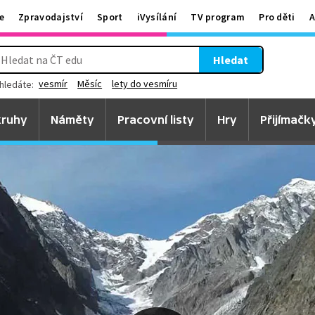
e
Zpravodajství
Sport
iVysílání
TV program
Pro děti
A
Hledat
vesmír
Měsíc
lety do vesmíru
hledáte:
ruhy
Náměty
Pracovní listy
Hry
Přijímačk