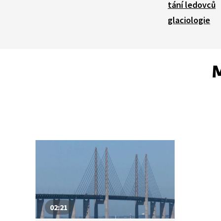
tání ledovců
glaciologie
M
02:21