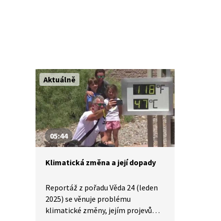
která udává pravidla v oblasti
klimatologie?
Aktuálně
05:44
Klimatická změna a její dopady
Reportáž z pořadu Věda 24 (leden
2025) se věnuje problému
klimatické změny, jejím projevům