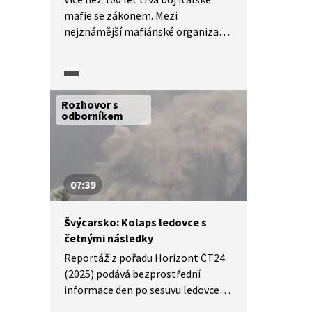
mafie se zákonem. Mezi
nejznámější mafiánské organizace
patří sicilská Cosa Nostra,
na kterou se zaměří reportáž
pořadu Horizont ČT24 (2025).
Dozvíme se o historickém vývoji
Rozhovor s
i současnosti této organizace,
odborníkem
a také o tom, jaké má negativní
dopady na italskou ekonomiku.
Podrobnější informace poskytne
politoložka Miroslava Ferrarová.
07:39
Švýcarsko: Kolaps ledovce s
četnými následky
Reportáž z pořadu Horizont ČT24
(2025) podává bezprostřední
informace den po sesuvu ledovce
ve Švýcarských Alpách a predikce