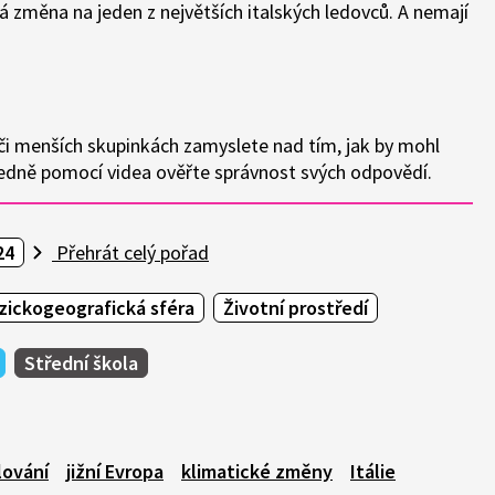
ká změna na jeden z největších italských ledovců. A nemají
 či menších skupinkách zamyslete nad tím, jak by mohl
ledně pomocí videa ověřte správnost svých odpovědí.
24
Přehrát celý pořad
zickogeografická sféra
Životní prostředí
Střední škola
lování
jižní Evropa
klimatické změny
Itálie