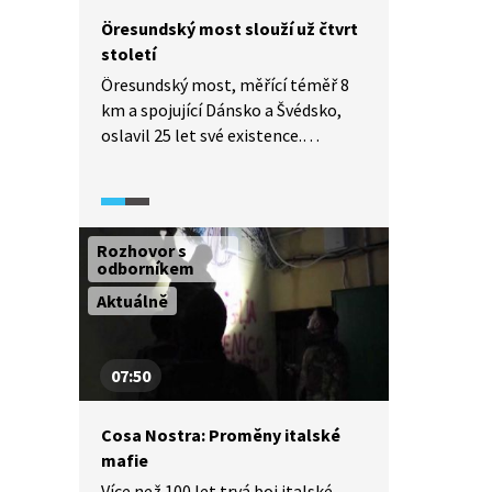
Öresundský most slouží už čtvrt
století
Öresundský most, měřící téměř 8
km a spojující Dánsko a Švédsko,
oslavil 25 let své existence.
Reportáž pořadu Horizont ČT24
(2025) představí základní
parametry tohoto druhého
nejdelšího mostu v Evropě
Rozhovor s
a objasní, jaké výhody přináší
odborníkem
existence tohoto unikátního díla
Aktuálně
oběma zemím.
07:50
Cosa Nostra: Proměny italské
mafie
Více než 100 let trvá boj italské