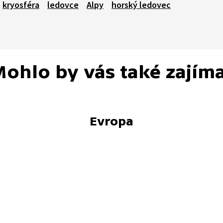
kryosféra
ledovce
Alpy
horský ledovec
ohlo by vás také zajím
Evropa