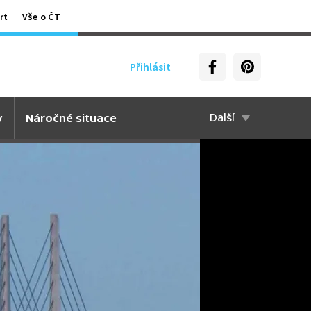
rt
Vše o ČT
Přihlásit
y
Náročné situace
Další