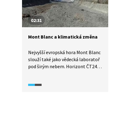
02:31
Mont Blanc a klimatická změna
Nejvyšší evropská hora Mont Blanc
slouží také jako vědecká laboratoř
pod širým nebem. Horizont ČT24
(2025) zaznamenává terénní
výzkum italských badatelů, kteří se
vydali na Mont Blanc zjistit, jaké
dopady má klimatická změna
na jeden z největších italských
ledovců. A nemají dobré zprávy.