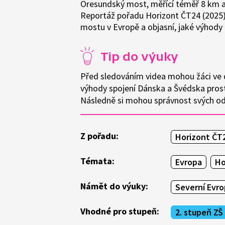
Öresundský most, měřící téměř 8 km a s
Reportáž pořadu Horizont ČT24 (2025)
mostu v Evropě a objasní, jaké výhody
Tip do výuky
Před sledováním videa mohou žáci ve 
výhody spojení Dánska a Švédska pro
Následně si mohou správnost svých odp
Z pořadu:
Horizont ČT
Témata:
Evropa
Ho
Námět do výuky:
Severní Evr
Vhodné pro stupeň:
2. stupeň ZŠ