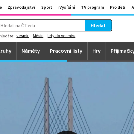
e
Zpravodajství
Sport
iVysílání
TV program
Pro děti
A
Hledat
vesmír
Měsíc
lety do vesmíru
hledáte:
ruhy
Náměty
Pracovní listy
Hry
Přijímačk