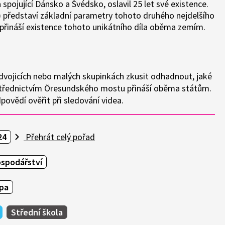
pojující Dánsko a Švédsko, oslavil 25 let své existence.
 představí základní parametry tohoto druhého nejdelšího
 přináší existence tohoto unikátního díla oběma zemím.
dvojicích nebo malých skupinkách zkusit odhadnout, jaké
střednictvím Öresundského mostu přináší oběma státům.
ovědí ověřit při sledování videa.
24
Přehrát celý pořad
spodářství
opa
Střední škola