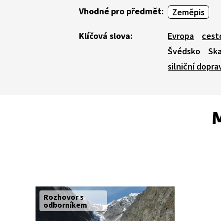
Vhodné pro předmět:
Zeměpis
Klíčová slova:
Evropa
cest
Švédsko
Ska
silniční dopra
M
Rozhovor s
odborníkem