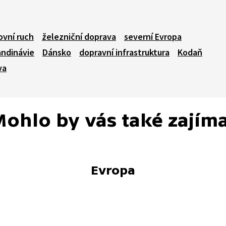
ovní ruch
železniční doprava
severní Evropa
ndinávie
Dánsko
dopravní infrastruktura
Kodaň
va
ohlo by vás také zajím
Evropa