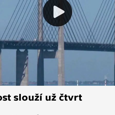
t slouží už čtvrt