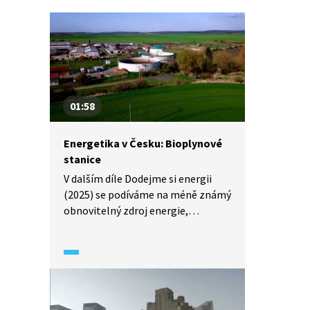
01:58
Energetika v Česku: Bioplynové
stanice
V dalším díle Dodejme si energii
(2025) se podíváme na méně známý
obnovitelný zdroj energie,
a to na bioplyn. Navštívíme
bioplynovou stanici v energeticky
soběstačné obci Kněžice
ve středních Čechách, abychom
zjistili, jak toto zařízení funguje
a jaké jsou jeho výhody i nevýhody.