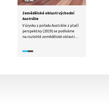
na venkovské oblasti, kde
připomíná tradiční čínské hodnoty
Zemědělské oblasti východní
uznávané před nástupem
Austrálie
komunistického režimu.
V úryvku z pořadu Austrálie z ptačí
perspektivy (2019) se podíváme
na rozlehlé zemědělské oblasti
Nového Jižního Walesu
a Queenslandu. Z výšky uvidíme
pestrobarevnou mozaiku, kterou
tvoří tamní pole a farmy.