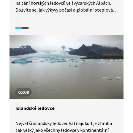
na tání horských ledovců ve švýcarských Alpách.
Dozvíte se, jak výkyvy počasí a globální oteplování
ovlivňují tání ledovců ve Švýcarsku. Víte, co je
to Pařížská dohoda, která udává pravidla v oblasti
klimatologie?
05:08
Islandské ledovce
Největší islandský ledovec Vatnajökull je zhruba
tak velký jako všechny ledovce v kontinentální