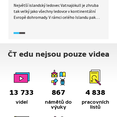
Největší islandský ledovec Vatnajökull je zhruba
tak velký jako všechny ledovce v kontinentální
Evropě dohromady. V rámci celého Islandu pak
zaujímají ledovce asi desetinu rozlohy země.
V důsledku globálního oteplování však tají
neuvěřitelným tempem a podle současných
prognóz by mohly z ostrova zmizet okolo roku
2200 úplně.
ČT edu nejsou pouze videa
13 733
867
4 838
videí
námětů do
pracovních
výuky
listů