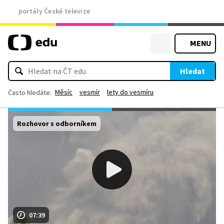
portály České televize
MENU
Hledat
Měsíc
vesmír
lety do vesmíru
Často hledáte:
Rozhovor s odborníkem
07:39