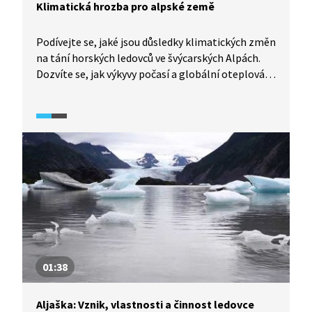
Klimatická hrozba pro alpské země
Podívejte se, jaké jsou důsledky klimatických změn
na tání horských ledovců ve švýcarských Alpách.
Dozvíte se, jak výkyvy počasí a globální oteplování
ovlivňují tání ledovců ve Švýcarsku. Víte, co je
to Pařížská dohoda, která udává pravidla v oblasti
klimatologie?
01:38
Aljaška: Vznik, vlastnosti a činnost ledovce