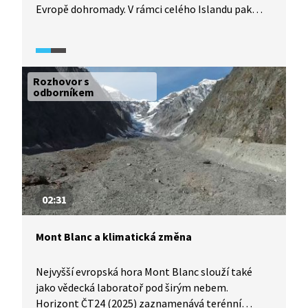
Evropě dohromady. V rámci celého Islandu pak
zaujímají ledovce asi desetinu rozlohy země.
V důsledku globálního oteplování však tají
neuvěřitelným tempem a podle současných
prognóz by mohly z ostrova zmizet okolo roku
Rozhovor s
2200 úplně.
odborníkem
02:31
Mont Blanc a klimatická změna
Nejvyšší evropská hora Mont Blanc slouží také
jako vědecká laboratoř pod širým nebem.
Horizont ČT24 (2025) zaznamenává terénní