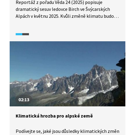
Reportáž z pořadu Věda 24 (2025) popisuje
dramatický sesuv ledovce Birch ve Švýcarských
Alpách v květnu 2025. Kvůli změně klimatu budou
takové události v Alpách bohužel mnohem
častější. Následně je připomenuta katastrofa
s kolapsem ledovce v Peru v roce 1970, kterou
způsobilo zemětřesení.
02:13
Klimatická hrozba pro alpské země
Podívejte se, jaké jsou důsledky klimatických změn