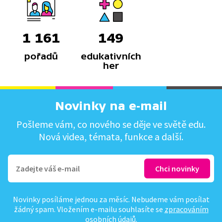
1 161
149
pořadů
edukativních
her
Novinky na e-mail
Pošleme vám, co nového se děje ve světě edu.
Nová videa, témata, funkce a další.
Novinky posíláme jednou za měsíc. Nebudeme vám posílat
žádný spam. Vložením e-mailu souhlasíte se
zpracováním
osobních údajů
.