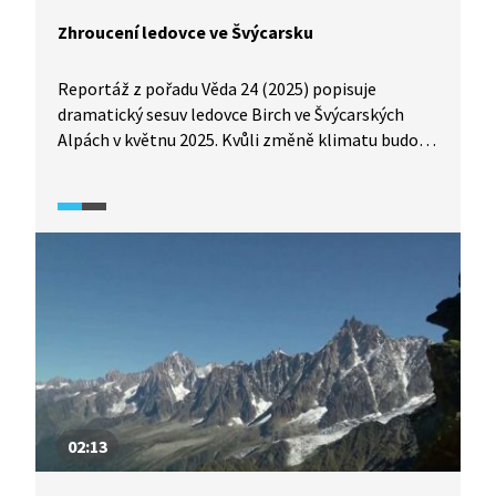
Zhroucení ledovce ve Švýcarsku
Reportáž z pořadu Věda 24 (2025) popisuje
dramatický sesuv ledovce Birch ve Švýcarských
Alpách v květnu 2025. Kvůli změně klimatu budou
takové události v Alpách bohužel mnohem
častější. Následně je připomenuta katastrofa
s kolapsem ledovce v Peru v roce 1970, kterou
způsobilo zemětřesení.
02:13