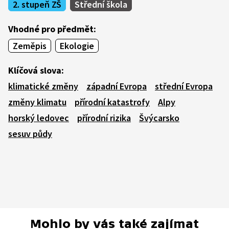
2. stupeň ZŠ
Střední škola
Vhodné pro předmět:
Zeměpis
Ekologie
Klíčová slova:
klimatické změny
západní Evropa
střední Evropa
změny klimatu
přírodní katastrofy
Alpy
horský ledovec
přírodní rizika
Švýcarsko
sesuv půdy
Mohlo by vás také zajímat