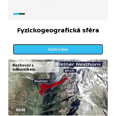
výzkum italských badatelů, kteří se vydali na Mont
Blanc zjistit, jaké dopady má klimatická změna
na jeden z největších italských ledovců. A nemají
dobré zprávy.
Fyzickogeografická sféra
Další videa
Rozhovor s
odborníkem
02:42