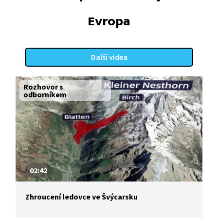
Evropa
Další videa
Rozhovor s
odborníkem
02:42
Zhroucení ledovce ve Švýcarsku