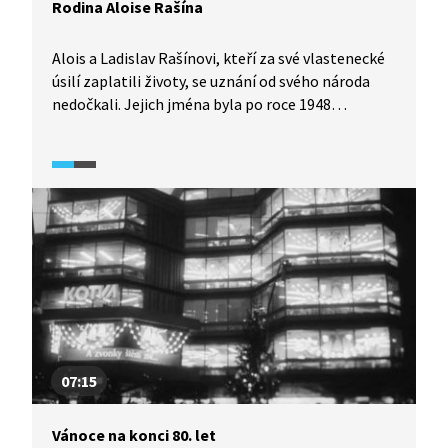
Rodina Aloise Rašína
Alois a Ladislav Rašínovi, kteří za své vlastenecké
úsilí zaplatili životy, se uznání od svého národa
nedočkali. Jejich jména byla po roce 1948
vymazána z paměti. Jeden z odsouzených
a vězněných v rámci procesů s Omladinou, k smrti
odsouzená vůdčí postava 1. odboje, jeden z “Mužů
28. října”, první a sedmý československý ministr
financí i oběť atentátníka. Všechny tyto role
propojuje životní pouť jediného člověka, Aloise
Rašína, o jehož příběhu lze tvrdit, že je do značné
míry i příběhem vzniku našeho státu.
07:15
Vánoce na konci 80. let