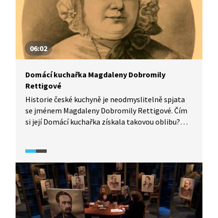
06:02
Domácí kuchařka Magdaleny Dobromily
Rettigové
Historie české kuchyně je neodmyslitelně spjata
se jménem Magdaleny Dobromily Rettigové. Čím
si její Domácí kuchařka získala takovou oblibu?
A nabídla v ní autorka nový koncept vaření, nebo
jen shrnula starší poznatky? Proč zrovna ona se
svým dílem vstoupila do dějin? O tom diskutují
historici v pořadu Historie.cs.