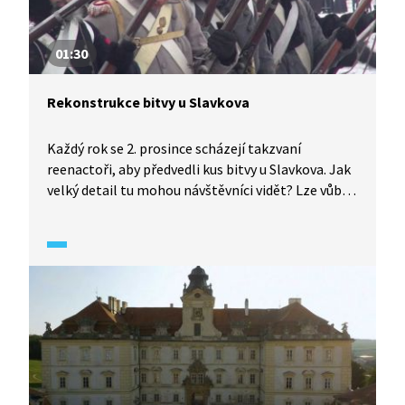
01:30
Rekonstrukce bitvy u Slavkova
Každý rok se 2. prosince scházejí takzvaní
reenactoři, aby předvedli kus bitvy u Slavkova. Jak
velký detail tu mohou návštěvníci vidět? Lze vůbec
nějakým způsobem bitvu reálně rekonstruovat?