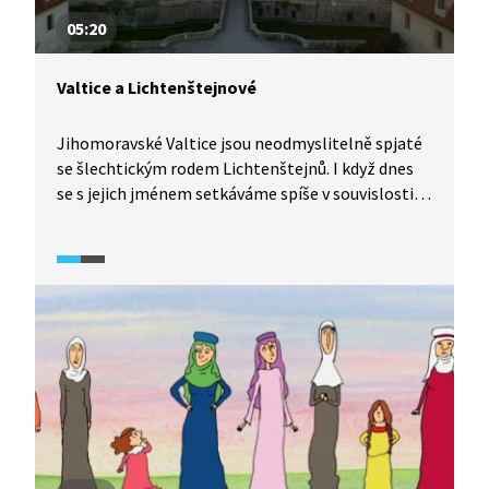
05:20
Valtice a Lichtenštejnové
Jihomoravské Valtice jsou neodmyslitelně spjaté
se šlechtickým rodem Lichtenštejnů. I když dnes
se s jejich jménem setkáváme spíše v souvislosti
s konfiskací majetku po roce 1945, je s nimi spjat
i Lednicko-valtický areál, který byl zapsán
do seznamu kulturního dědictví UNESCO.
S příslušníky rodu se setkáváme v českých dějinách
i v bitvě na Moravském poli či v bitvě na Bílé hoře.
Jeden z členů tohoto rodu dokonce předsedal
soudu nad 27 českými pány v roce v 1621.