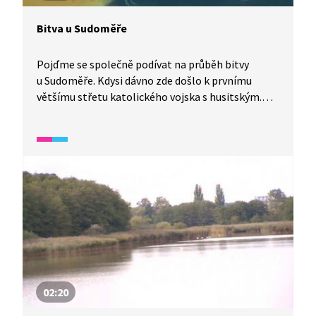
Bitva u Sudoměře
Pojďme se společně podívat na průběh bitvy
u Sudoměře. Kdysi dávno zde došlo k prvnímu
většímu střetu katolického vojska s husitským.
Chudí husité založili v jižních Čechách město
Tábor, kde neměl být rozdíl mezi chudými
a bohatými, což se bohatým moc nelíbilo. Husité
navazovali na myšlenky Jana Husa a později
donutili katolické vojsko k ústupu. Nejslavnějším
velitelem husitů byl Jan Žižka a na místě
u Sudoměře má nyní 16 metrů vysokou sochu.
02:20