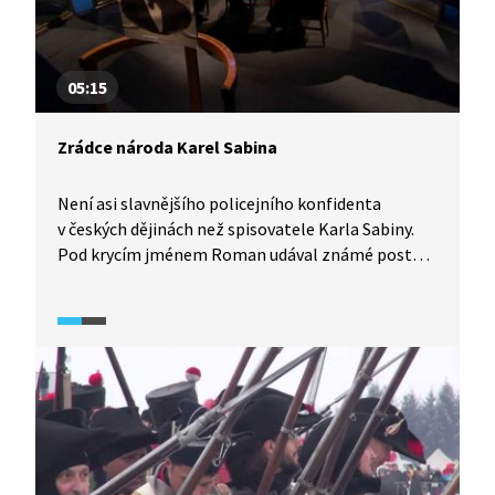
05:15
Zrádce národa Karel Sabina
Není asi slavnějšího policejního konfidenta
v českých dějinách než spisovatele Karla Sabiny.
Pod krycím jménem Roman udával známé postavy
české kultury 19. století, např. Jana Nerudu,
Boženu Němcovou, Josefa Václava Friče, Františka
Palackého. Podívejte se na diskusi historiků
proloženou televizní inscenací o tzv. národním
soudu nad Sabinou.