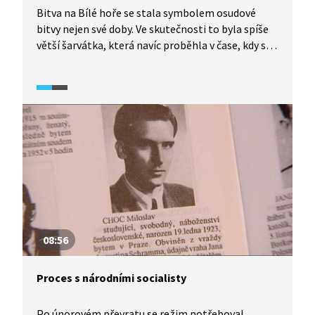
Bitva na Bílé hoře se stala symbolem osudové
bitvy nejen své doby. Ve skutečnosti to byla spíše
větší šarvátka, která navíc proběhla v čase, kdy se
už většinou nebojovalo (v listopadu), a kterou
podle legendy rozhodl jeden jediný člověk,
respektive jeho slova. Byl to karmelitánský mnich
jménem Dominik à Jesu Maria. Jak se to stalo?
08:56
Proces s národními socialisty
Po únorovém převratu se režim potřeboval