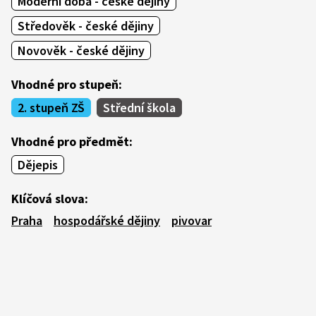
Moderní doba - české dějiny
Středověk - české dějiny
Novověk - české dějiny
Vhodné pro stupeň:
2. stupeň ZŠ
Střední škola
Vhodné pro předmět:
Dějepis
Klíčová slova:
Praha
hospodářské dějiny
pivovar