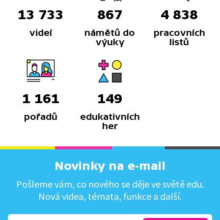
13 733
867
4 838
videí
námětů do
pracovních
výuky
listů
1 161
149
pořadů
edukativních
her
Novinky na e-mail
Pošleme vám, co nového se děje ve světě edu.
Nová videa, témata, funkce a další.