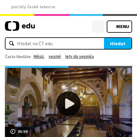
portály České televize
MENU
Hledat
Měsíc
vesmír
lety do vesmíru
Často hledáte:
05:59