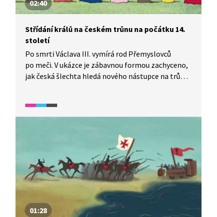
02:40
Střídání králů na českém trůnu na počátku 14.
století
Po smrti Václava III. vymírá rod Přemyslovců
po meči. V ukázce je zábavnou formou zachyceno,
jak česká šlechta hledá nového nástupce na trůn.
Stane se jím Jan Lucemburský.
01:28