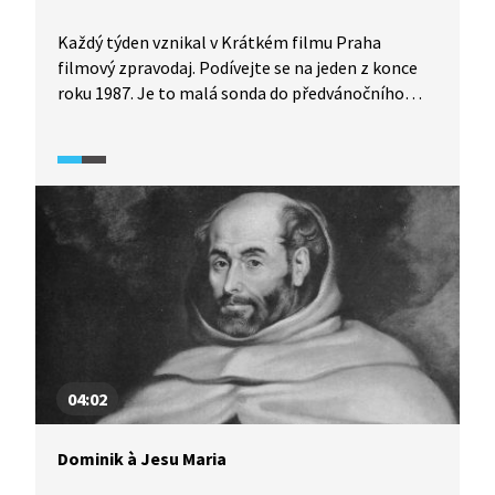
Každý týden vznikal v Krátkém filmu Praha
filmový zpravodaj. Podívejte se na jeden z konce
roku 1987. Je to malá sonda do předvánočního
shonu a hledání vánoční atmosféry s osobitým
komentářem a zpěvem Jana Vodňanského.
04:02
Dominik à Jesu Maria