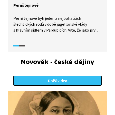
Pernštejnové
Pernštejnové byli jeden z nejbohatších
šlechtických rodů v době jagellonské vlády
s hlavním sídlem v Pardubicích. Víte, že jako první
podnikali v rybníkářství a jejich rybníky byly daleko
větší než později ty rožmberské?
Novověk - české dějiny
Další videa