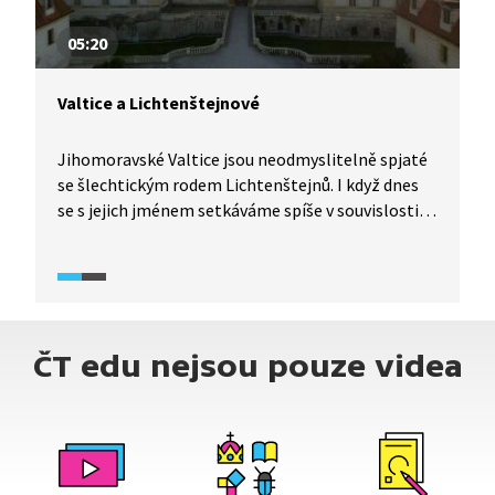
05:20
Valtice a Lichtenštejnové
Jihomoravské Valtice jsou neodmyslitelně spjaté
se šlechtickým rodem Lichtenštejnů. I když dnes
se s jejich jménem setkáváme spíše v souvislosti
s konfiskací majetku po roce 1945, je s nimi spjat
i Lednicko-valtický areál, který byl zapsán
do seznamu kulturního dědictví UNESCO.
S příslušníky rodu se setkáváme v českých dějinách
i v bitvě na Moravském poli či v bitvě na Bílé hoře.
ČT edu nejsou pouze videa
Jeden z členů tohoto rodu dokonce předsedal
soudu nad 27 českými pány v roce v 1621.