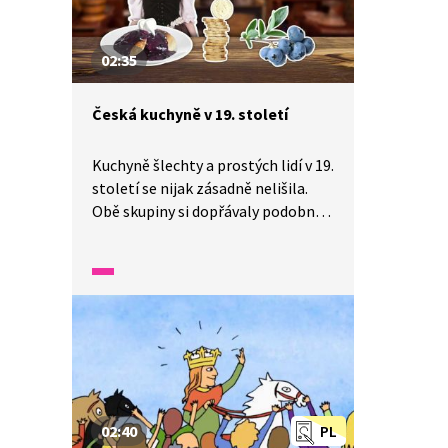
02:35
Česká kuchyně v 19. století
Kuchyně šlechty a prostých lidí v 19.
století se nijak zásadně nelišila.
Obě skupiny si dopřávaly podobná
jídla jako lívance se žahourem nebo
různé ptactvo. Dozvíte se, jak se
připravovaly lívance a odkud se vzal
řízek.
02:40
PL