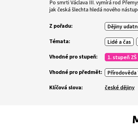
Po smrti Václava III. vymírá rod Přem
jak česká šlechta hledá nového nástup
Z pořadu:
Dějiny udat
Témata:
Lidé a čas
Vhodné pro stupeň:
1. stupeň ZŠ
Vhodné pro předmět:
Přírodověda 
Klíčová slova:
české dějiny
M