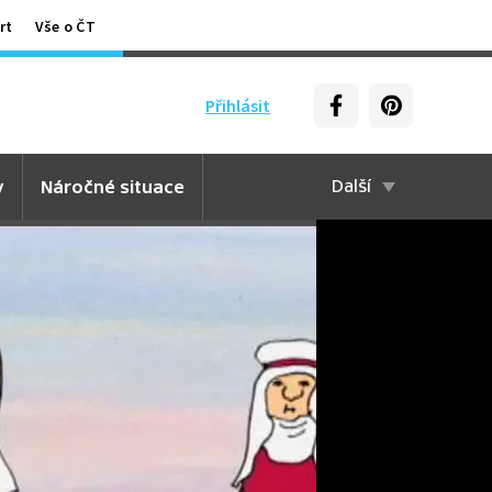
rt
Vše o ČT
Přihlásit
y
Náročné situace
Další