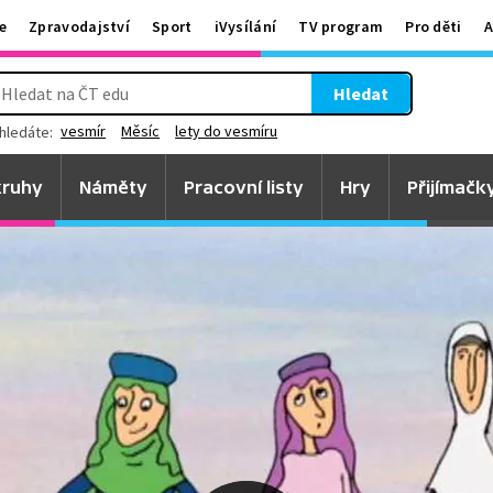
e
Zpravodajství
Sport
iVysílání
TV program
Pro děti
A
Hledat
vesmír
Měsíc
lety do vesmíru
hledáte:
ruhy
Náměty
Pracovní listy
Hry
Přijímačk