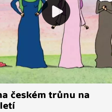
 na českém trůnu na
letí