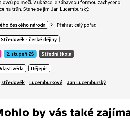
yslovců po meči. V ukázce je zábavnou formou zachyceno,
ce na trůn. Stane se jím Jan Lucemburský.
ného českého národa
Přehrát celý pořad
Středověk - české dějiny
2. stupeň ZŠ
Střední škola
Vlastivěda
Dějepis
středověk
Lucemburkové
Jan Lucemburský
ohlo by vás také zajím