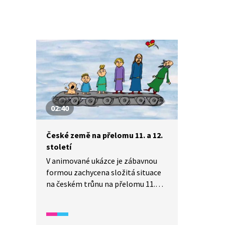
02:40
České země na přelomu 11. a 12.
století
V animované ukázce je zábavnou
formou zachycena složitá situace
na českém trůnu na přelomu 11.
a 12. století. Stále častěji se totiž
porušuje právo nejstaršího člena
rodu na vládu v zemi.