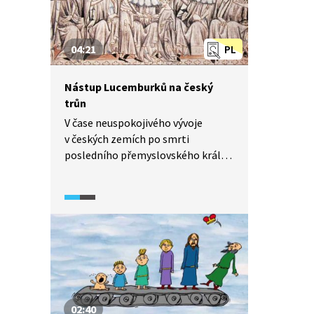
04:21
PL
Nástup Lucemburků na český
trůn
V čase neuspokojivého vývoje
v českých zemích po smrti
posledního přemyslovského krále
Václava III. se zástupci domácího
kléru i šlechty upínají k naději
sňatku mladé Elišky Přemyslovny,
dcery zesnulého a uznávaného
Václava II. Za vhodného ženicha
a budoucího českého krále vybrali
Jana, syna tehdejšího významného
politika evropských rozměrů,
římského krále Jindřicha VII. z rodu
02:40