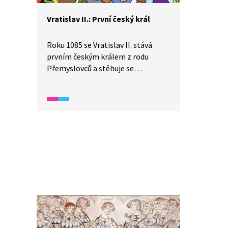
Vratislav II.: První český král
Roku 1085 se Vratislav II. stává
prvním českým králem z rodu
Přemyslovců a stěhuje se
z Pražského hradu na Vyšehrad.
Korunu mu uděluje císař Jindřich IV.
za věrné služby.