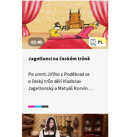
02:40
PL
Jagellonci na českém trůně
Po smrti Jiřího z Poděbrad se
o český trůn dělí Vladislav
Jagellonský a Matyáš Korvín.
V ukázce je také zachyceno
otevření Vladislavského sálu
a vláda syna Vladislava
Jagellonského Ludvíka.