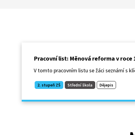
Pracovní list: Měnová reforma v roce
V tomto pracovním listu se žáci seznámí s k
2. stupeň ZŠ
Střední škola
Dějepis