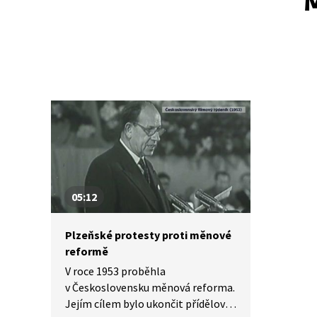
M
05:12
Plzeňské protesty proti měnové
reformě
V roce 1953 proběhla
v Československu měnová reforma.
Jejím cílem bylo ukončit přídělový