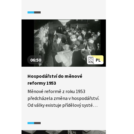
systém a potlačit černý trh,
reálným důsledkem ovšem bylo
znehodnocení úspor lidí a snížení
jejich životní úrovně. V Plzni se
v reakci na reformu odehrály
dělnické protesty, které byly
násilně potlačeny.
06:50
PL
Hospodářství do měnové
reformy 1953
Měnové reformě z roku 1953
předcházela změna v hospodářství.
Od války existuje přídělový systém,
trh je vázaný i černý. Reforma měla
být utajena, ale to se zcela
nepodařilo. Podívejte se na stručný
obraz československé poválečné