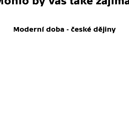
ohlo by vás také zajím
Moderní doba - české dějiny