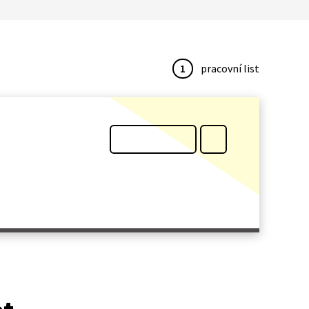
1
pracovní list