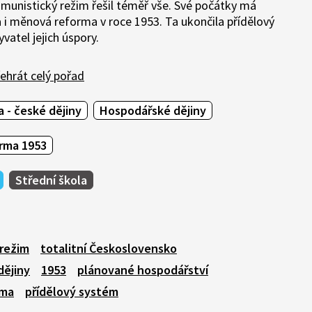
omunistický režim řešil téměř vše. Své počátky má
 i měnová reforma v roce 1953. Ta ukončila přídělový
vatel jejich úspory.
ehrát celý pořad
 - české dějiny
Hospodářské dějiny
rma 1953
Střední škola
 režim
totalitní Československo
dějiny
1953
plánované hospodářství
rma
přídělový systém