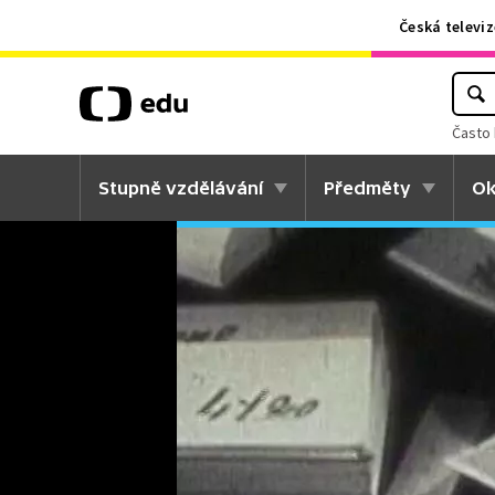
Česká televiz
Často 
Stupně vzdělávání
Předměty
Ok