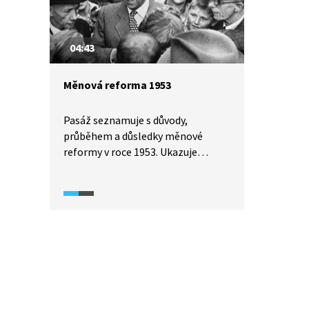
Československu. To ale v dobovém
týdeníku nenajdete.
04:43
Měnová reforma 1953
Pasáž seznamuje s důvody,
průběhem a důsledky měnové
reformy v roce 1953. Ukazuje
i reakci obyvatelstva včetně
největšího protestu, který se konal
v Plzni. Šlo o první významné
vystoupení proti režimu
v sovětském bloku.