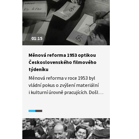
ekonomiky.
01:15
Měnová reforma 1953 optikou
Československého filmového
týdeníku
Měnová reforma v roce 1953 byl
vládní pokus o zvýšení materiální
i kulturní úrovně pracujících. Došlo
ke snížení cen i odstranění
přídělového systému. Stát se také
reformou snažil omezit černý trh.
Realitou pak bylo znehodnocení
úspor a pokles životní úrovně
většiny lidí v tehdejším