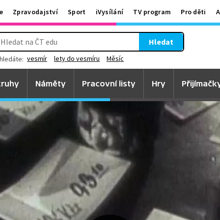
e
Zpravodajství
Sport
iVysílání
TV program
Pro děti
A
Hledat
vesmír
lety do vesmíru
Měsíc
hledáte:
ruhy
Náměty
Pracovní listy
Hry
Přijímačk