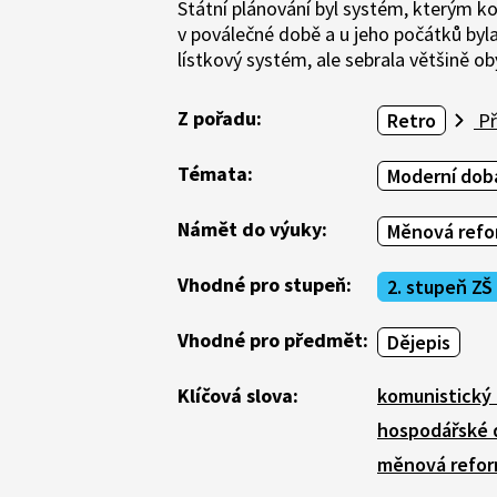
Státní plánování byl systém, kterým k
v poválečné době a u jeho počátků byla
lístkový systém, ale sebrala většině oby
Z pořadu:
Retro
Př
Témata:
Moderní doba
Námět do výuky:
Měnová refo
Vhodné pro stupeň:
2. stupeň ZŠ
Vhodné pro předmět:
Dějepis
Klíčová slova:
komunistický
hospodářské 
měnová refo