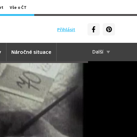
rt
Vše o ČT
Přihlásit
y
Náročné situace
Další