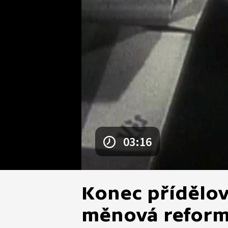
03:16
Konec přídělo
měnová reform