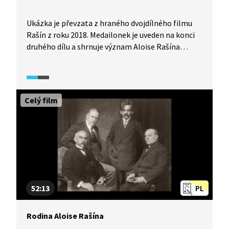
Ukázka je převzata z hraného dvojdílného filmu
Rašín z roku 2018. Medailonek je uveden na konci
druhého dílu a shrnuje význam Aloise Rašína
pro Československou republiku.
Celý film
52:13
PL
Rodina Aloise Rašína