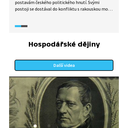
postavám českého politického hnutí. Svými
postoji se dostával do konfliktu s rakouskou mocí.
Poprvé byl odsouzen a vězněn v procesu s tzv.
Omladinou, podruhé za vyzvědačskou činnost
za první světové války.
Hospodářské dějiny
Další videa