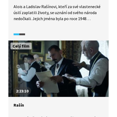
Alois a Ladislav Rašínovi, kteří za své vlastenecké
úsilí zaplatili životy, se uznání od svého národa
nedočkali. Jejich jména byla po roce 1948
vymazána z paměti. Jeden z odsouzených
a vězněných v rámci procesů s Omladinou, k smrti
odsouzená vůdčí postava 1. odboje, jeden z “Mužů
28. října”, první a sedmý československý ministr
Celý film
financí i oběť atentátníka. Všechny tyto role
propojuje životní pouť jediného člověka, Aloise
Rašína, o jehož příběhu lze tvrdit, že je do značné
míry i příběhem vzniku našeho státu.
2:23:10
Rašín