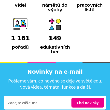
videí
námětů do
pracovních
výuky
listů
1 161
149
pořadů
edukativních
her
Novinky na e-mail
Pošleme vám, co nového se děje ve světě edu.
Nová videa, témata, funkce a další.