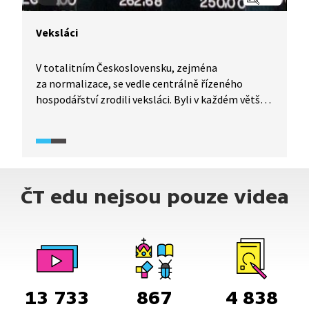
Veksláci
V totalitním Československu, zejména
za normalizace, se vedle centrálně řízeného
hospodářství zrodili veksláci. Byli v každém větším
městě, slušně vydělávali a využívali tak situace,
kdy československá koruna byla ve vztahu
k západním měnám výrazně nadhodnocena.
Podívejte se na krátký příběh dvou tehdejších
veksláků, boxera Stanislava Tišera a kulturisty
ČT edu nejsou pouze videa
a výživového poradce Víta Chaloupky.
13 733
867
4 838