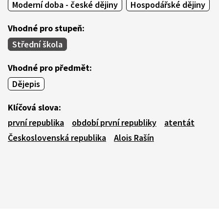
Moderní doba - české dějiny
Hospodářské dějiny
Vhodné pro stupeň:
Střední škola
Vhodné pro předmět:
Dějepis
Klíčová slova:
první republika
období první republiky
atentát
Československá republika
Alois Rašín