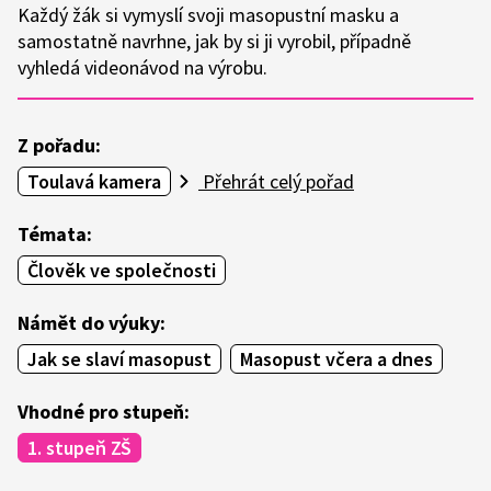
Každý žák si vymyslí svoji masopustní masku a
samostatně navrhne, jak by si ji vyrobil, případně
vyhledá videonávod na výrobu.
Z pořadu:
Toulavá kamera
Přehrát celý pořad
Témata:
Člověk ve společnosti
Námět do výuky:
Jak se slaví masopust
Masopust včera a dnes
Vhodné pro stupeň:
1. stupeň ZŠ