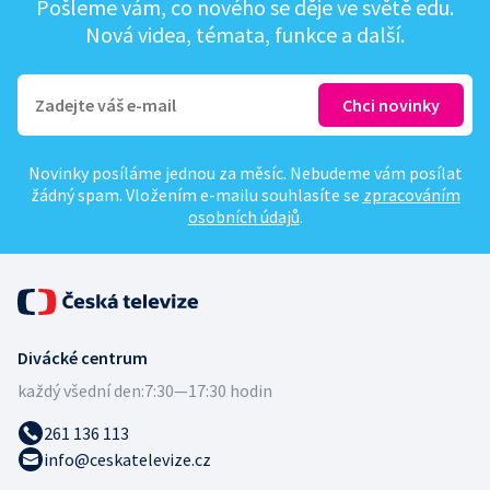
Pošleme vám, co nového se děje ve světě edu.
Nová videa, témata, funkce a další.
Novinky posíláme jednou za měsíc. Nebudeme vám posílat
žádný spam. Vložením e-mailu souhlasíte se
zpracováním
osobních údajů
.