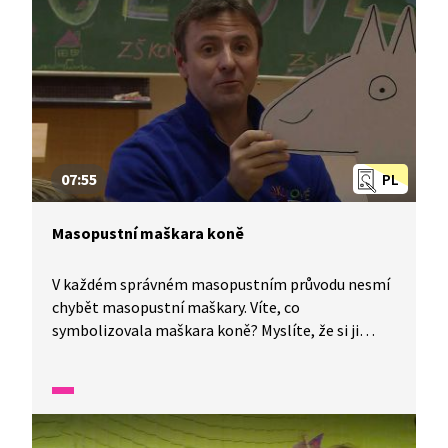
07:55
PL
Masopustní maškara koně
V každém správném masopustním průvodu nesmí
chybět masopustní maškary. Víte, co
symbolizovala maškara koně? Myslíte, že si ji
dokážete vyrobit doma? Zkuste to, je to velmi
snadné. Potřebovat budete kartón, krabici,
šablonu koně, provaz, pevnou lepicí pásku, šídlo,
nůžky, zalamovací nůž, bílý a černý fix
a zalamovací kleště.