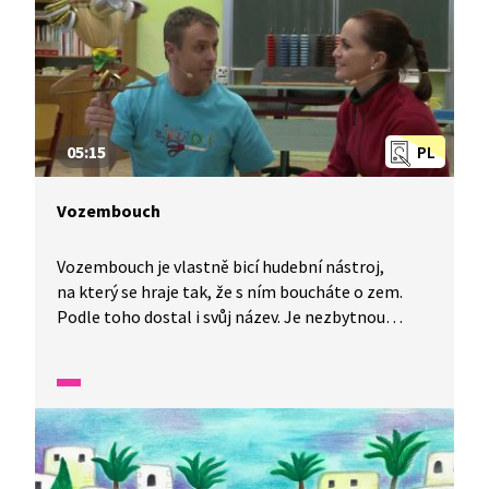
05:15
PL
Vozembouch
Vozembouch je vlastně bicí hudební nástroj,
na který se hraje tak, že s ním boucháte o zem.
Podle toho dostal i svůj název. Je nezbytnou
součástí každého masopustního průvodu. Pokud
ještě žádný nemáte, neváhejte si ho vyrobit.
Potřebovat budete: plechovky, rýži, kovová víčka,
lepicí pásku, hřebíky, šídlo, stuhu, nůžky, motouz,
drátek a ramínko.