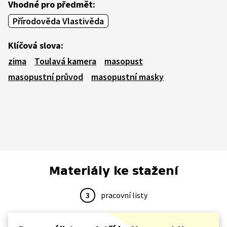
Vhodné pro předmět:
Přírodověda Vlastivěda
Klíčová slova:
zima
Toulavá kamera
masopust
masopustní průvod
masopustní masky
Materiály ke stažení
3
pracovní listy