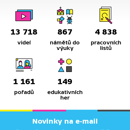
13 718
867
4 838
videí
námětů do
pracovních
výuky
listů
1 161
149
pořadů
edukativních
her
Novinky na e-mail