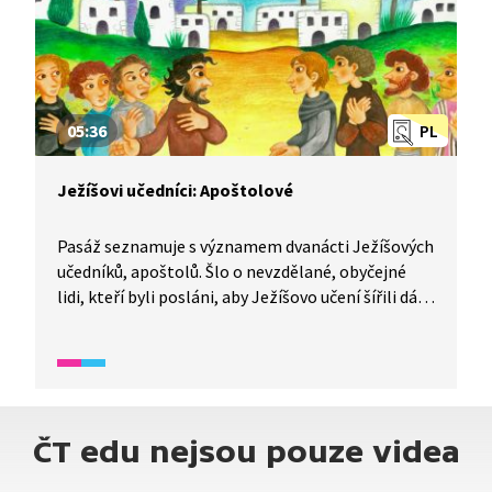
05:36
PL
Ježíšovi učedníci: Apoštolové
Pasáž seznamuje s významem dvanácti Ježíšových
učedníků, apoštolů. Šlo o nevzdělané, obyčejné
lidi, kteří byli posláni, aby Ježíšovo učení šířili dál.
Podle Bible se změnili, až když je o Letnicích
naplnil Duch svatý. Jak k tomu došlo? Podívejte se.
ČT edu nejsou pouze videa