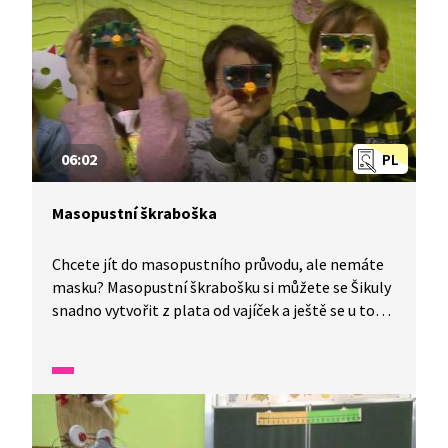
06:02
PL
Masopustní škraboška
Chcete jít do masopustního průvodu, ale nemáte
masku? Masopustní škrabošku si můžete se Šikuly
snadno vytvořit z plata od vajíček a ještě se u toho
dozvíte zajímavé informace. Nevěříte? Tak
koukejte! Stačí vám k tomu plato od vajíček,
klobouková guma, šídlo, nůžky, štětec, akrylové
barvy a korálky.