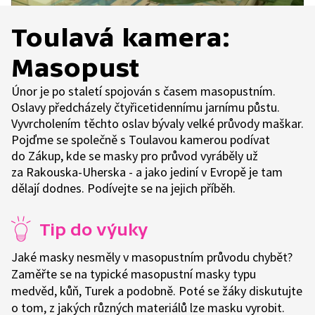
Toulavá kamera:
Masopust
Únor je po staletí spojován s časem masopustním.
Oslavy předcházely čtyřicetidennímu jarnímu půstu.
Vyvrcholením těchto oslav bývaly velké průvody maškar.
Pojďme se společně s Toulavou kamerou podívat
do Zákup, kde se masky pro průvod vyráběly už
za Rakouska-Uherska - a jako jediní v Evropě je tam
dělají dodnes. Podívejte se na jejich příběh.
Tip do výuky
Jaké masky nesměly v masopustním průvodu chybět?
Zaměřte se na typické masopustní masky typu
medvěd, kůň, Turek a podobně. Poté se žáky diskutujte
o tom, z jakých různých materiálů lze masku vyrobit.