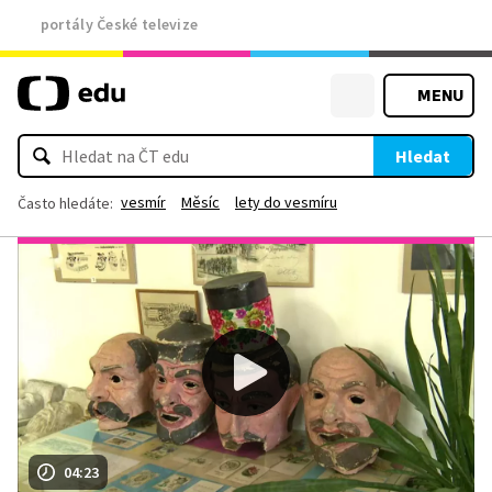
portály České televize
MENU
Hledat
vesmír
Měsíc
lety do vesmíru
Často hledáte:
04:23