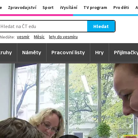
e
Zpravodajství
Sport
iVysílání
TV program
Pro děti
A
Hledat
vesmír
Měsíc
lety do vesmíru
hledáte:
ruhy
Náměty
Pracovní listy
Hry
Přijímačk