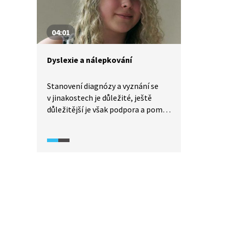
a jak se ke změně postavila jejich
rodina, přátelé a okolí?
04:01
Dyslexie a nálepkování
Stanovení diagnózy a vyznání se
v jinakostech je důležité, ještě
důležitější je však podpora a pomoc
danému člověku. Svou nálepku
dyslektika dostala i Nina, která
byla v očích spolužáků, a bohužel
i učitelů, za outsidera. Přes svůj
strach nedokázala projevovat svůj
talent. Nyní, bez nálepky, si
konečně dopřává luxus být sama
sebou.