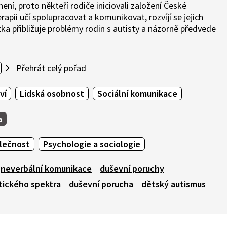
í, proto někteří rodiče iniciovali založení České
rapii učí spolupracovat a komunikovat, rozvíjí se jejich
zka přibližuje problémy rodin s autisty a názorně předvede
Přehrát celý pořad
ví
Lidská osobnost
Sociální komunikace
a
olečnost
Psychologie a sociologie
neverbální komunikace
duševní poruchy
tického spektra
duševní porucha
dětský autismus