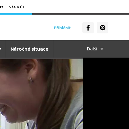
rt
Vše o ČT
Přihlásit
y
Náročné situace
Další