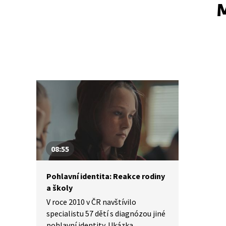
M
08:55
Pohlavní identita: Reakce rodiny
a školy
V roce 2010 v ČR navštívilo
specialistu 57 dětí s diagnózou jiné
pohlavní identity. Ukázka