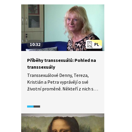
10:32
PL
Příběhy transsexuálů: Pohled na
transsexuály
Transsexuálové Denny, Tereza,
Kristián a Petra vyprávějí o své
životní proměně. Někteří z nich své
tajemství skrývali desítky let.
Změnu pohlaví řeší hormonální
léčbou a chirurgicky. Celková
přeměna trvá několik let, je časově
náročná a fyzicky zatěžující. Jak
moc pro ně byla tranzice náročná