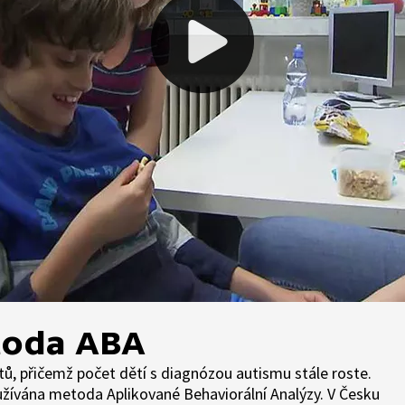
toda ABA
stů, přičemž počet dětí s diagnózou autismu stále roste.
používána metoda Aplikované Behaviorální Analýzy. V Česku