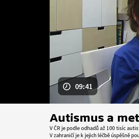
09:41
Autismus a me
V ČR je podle odhadů až 100 tisíc auti
V zahraničí je k jejich léčbě úspěšně 