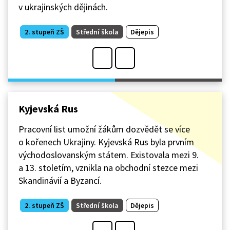
v ukrajinských dějinách.
2. stupeň ZŠ
Střední škola
Dějepis
Kyjevská Rus
Pracovní list umožní žákům dozvědět se více
o kořenech Ukrajiny. Kyjevská Rus byla prvním
východoslovanským státem. Existovala mezi 9.
a 13. stoletím, vznikla na obchodní stezce mezi
Skandinávií a Byzancí.
2. stupeň ZŠ
Střední škola
Dějepis