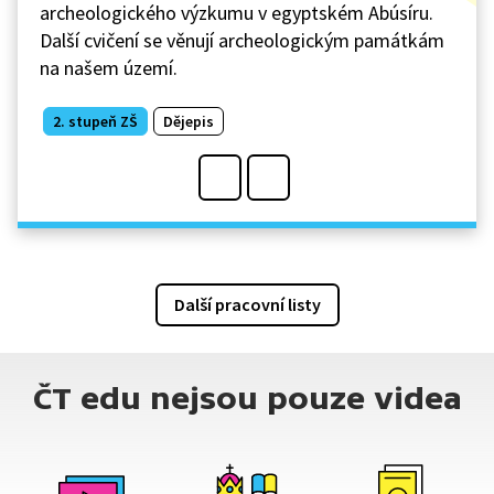
archeologického výzkumu v egyptském Abúsíru.
Další cvičení se věnují archeologickým památkám
na našem území.
2. stupeň ZŠ
Dějepis
Další pracovní listy
ČT edu nejsou pouze videa