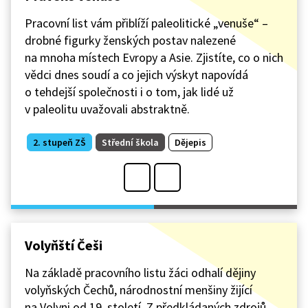
Pracovní list vám přiblíží paleolitické „venuše“ –
drobné figurky ženských postav nalezené
na mnoha místech Evropy a Asie. Zjistíte, co o nich
vědci dnes soudí a co jejich výskyt napovídá
o tehdejší společnosti i o tom, jak lidé už
v paleolitu uvažovali abstraktně.
2. stupeň ZŠ
Střední škola
Dějepis
Volyňští Češi
Na základě pracovního listu žáci odhalí dějiny
volyňských Čechů, národnostní menšiny žijící
na Volyni od 19. století. Z předkládaných zdrojů