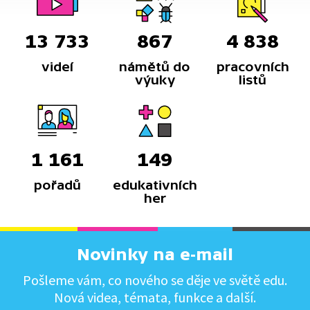
13 733
867
4 838
videí
námětů do
pracovních
výuky
listů
1 161
149
pořadů
edukativních
her
Novinky na e-mail
Pošleme vám, co nového se děje ve světě edu.
Nová videa, témata, funkce a další.