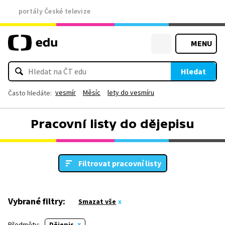
portály České televize
MENU
Hledat
vesmír
Měsíc
lety do vesmíru
Často hledáte:
Pracovní listy do dějepisu
Filtrovat pracovní listy
Vybrané filtry:
Smazat vše
Předměty:
Dějepis