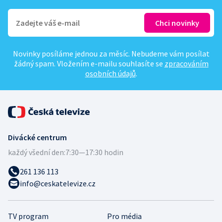
Novinky posíláme jednou za měsíc. Nebudeme vám posílat
žádný spam. Vložením e-mailu souhlasíte se
zpracováním
osobních údajů
.