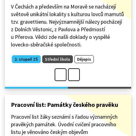
V Čechách a především na Moravě se nacházejí
světově unikátní lokality s kulturou lovců mamutů
tzv. gravettienu. Nejvýznamnější nálezy pocházejí
z Dolních Věstonic, z Pavlova a Předmostí
u Přerova. Vědci zde našli doklady o vyspělé
lovecko-sběračské společnosti.
2. stupeň ZŠ
Střední škola
Dějepis
Pracovní list: Památky českého pravěku
Pracovní list žáky seznámí s řadou významných
pravěkých památek. Úvodní cvičení pracovního
listu je věnováno českým objevům