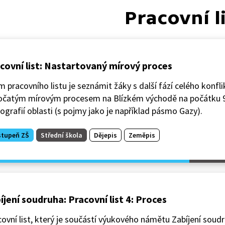
Pracovní l
covní list: Nastartovaný mírový proces
m pracovního listu je seznámit žáky s další fází celého konfli
očatým mírovým procesem na Blízkém východě na počátku 90.
ografií oblasti (s pojmy jako je například pásmo Gazy).
stupeň ZŠ
Střední škola
Dějepis
Zeměpis
íjení soudruha: Pracovní list 4: Proces
ovní list, který je součástí výukového námětu Zabíjení soudr