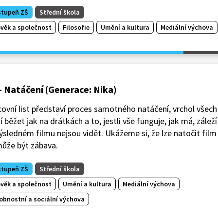
stupeň ZŠ
Střední škola
ověk a společnost
Filosofie
Umění a kultura
Mediální výchova
- Natáčení (Generace: Nika)
ovní list představí proces samotného natáčení, vrchol všech 
 běžet jak na drátkách a to, jestli vše funguje, jak má, záleží 
ýsledném filmu nejsou vidět. Ukážeme si, že lze natočit film
může být zábava.
stupeň ZŠ
Střední škola
ověk a společnost
Umění a kultura
Mediální výchova
obnostní a sociální výchova