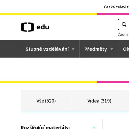
Česká televiz
Často 
Stupně vzdělávání
Předměty
Ok
Vše (520)
Videa (319)
Rozšiřující materiály: