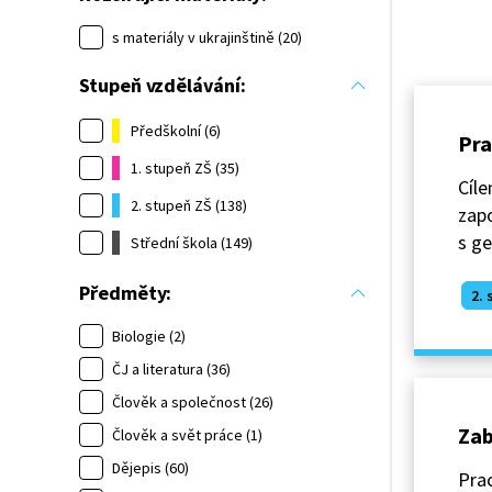
s materiály v ukrajinštině (20)
Stupeň vzdělávání:
Předškolní (6)
Pra
1. stupeň ZŠ (35)
Cíle
2. stupeň ZŠ (138)
zap
s ge
Střední škola (149)
Předměty:
2. 
Biologie (2)
ČJ a literatura (36)
Člověk a společnost (26)
Zab
Člověk a svět práce (1)
Dějepis (60)
Prac