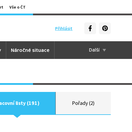
rt
Vše o ČT
Přihlásit
y
Náročné situace
Další
acovní listy (191)
Pořady (2)