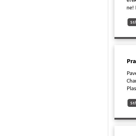
ne!
Stř
Pra
Pave
Char
Plas
Stř