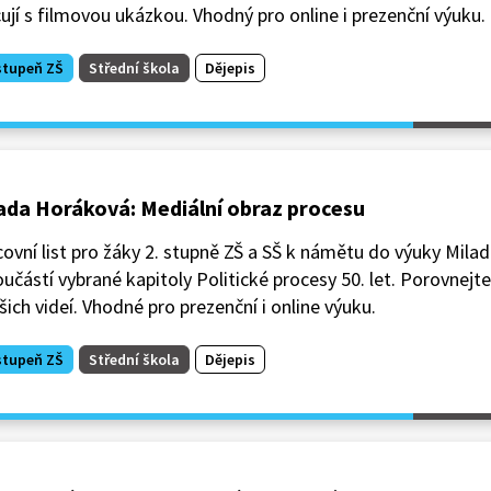
ují s filmovou ukázkou. Vhodný pro online i prezenční výuku.
stupeň ZŠ
Střední škola
Dějepis
ada Horáková: Mediální obraz procesu
ovní list pro žáky 2. stupně ZŠ a SŠ k námětu do výuky Mila
oučástí vybrané kapitoly Politické procesy 50. let. Porovnejte
šich videí. Vhodné pro prezenční i online výuku.
stupeň ZŠ
Střední škola
Dějepis