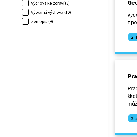
Geo
Výchova ke zdraví (3)
Výtvarná výchova (10)
Vyd
Zeměpis (9)
z po
2. 
Pra
Prac
škol
může
2. 