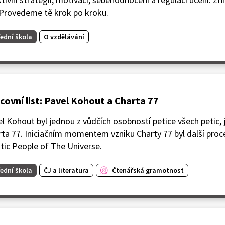
 Provedeme tě krok po kroku.
ední škola
O vzdělávání
covní list: Pavel Kohout a Charta 77
l Kohout byl jednou z vůdčích osobností petice všech petic, 
ta 77. Iniciačním momentem vzniku Charty 77 byl další proce
tic People of The Universe.
ední škola
ČJ a literatura
Čtenářská gramotnost