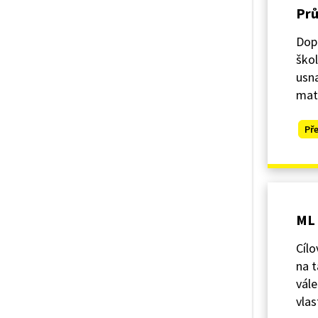
Prů
Dopr
škol
usna
mat
Př
ML 
Cílo
na t
vále
vlas