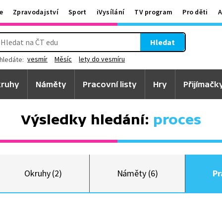
e
Zpravodajství
Sport
iVysílání
TV program
Pro děti
A
Hledat
vesmír
Měsíc
lety do vesmíru
hledáte:
ruhy
Náměty
Pracovní listy
Hry
Přijímačk
Výsledky hledání:
proces
Okruhy (2)
Náměty (6)
Pr