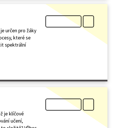
 je určen pro žáky
ocesy, které se
it spektrální
ž je klíčové
vání učení,
 to složitě? Vůbec