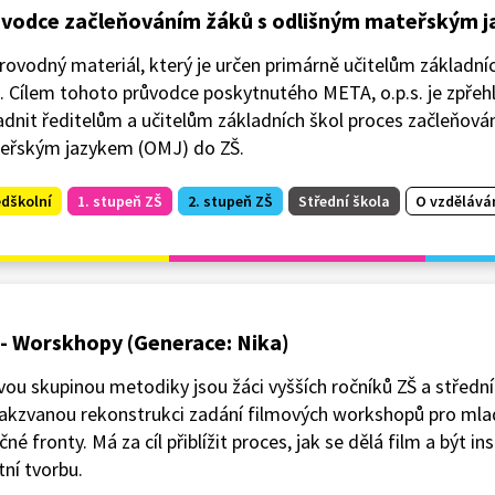
vodce začleňováním žáků s odlišným mateřským 
ovodný materiál, který je určen primárně učitelům základníc
. Cílem tohoto průvodce poskytnutého META, o.p.s. je zpřeh
dnit ředitelům a učitelům základních škol proces začleňová
eřským jazykem (OMJ) do ZŠ.
edškolní
1. stupeň ZŠ
2. stupeň ZŠ
Střední škola
O vzdělává
- Worskhopy (Generace: Nika)
vou skupinou metodiky jsou žáci vyšších ročníků ZŠ a středn
akzvanou rekonstrukci zadání filmových workshopů pro mladé,
čné fronty. Má za cíl přiblížit proces, jak se dělá film a být ins
tní tvorbu.