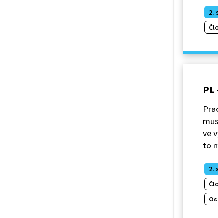
2. 
Čl
PL 
Prac
musí
ve v
to 
2. 
Čl
Os