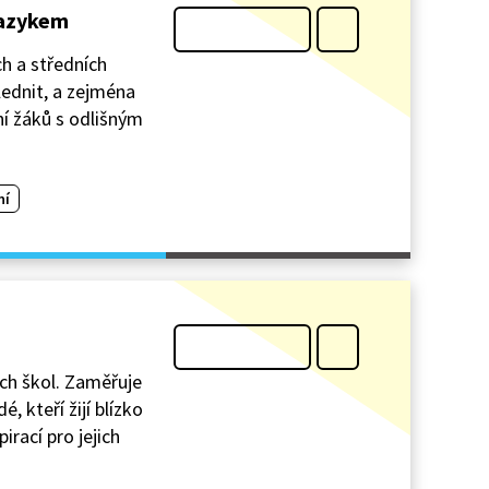
jazykem
h a středních
lednit, a zejména
ní žáků s odlišným
ní
ích škol. Zaměřuje
 kteří žijí blízko
pirací pro jejich