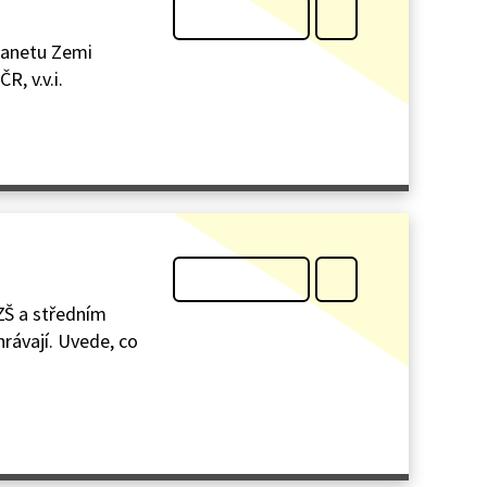
lanetu Zemi
R, v.v.i.
 ZŠ a středním
rávají. Uvede, co