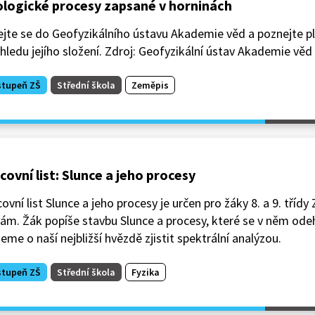
logické procesy zapsané v horninách
ejte se do Geofyzikálního ústavu Akademie věd a poznejte p
hledu jejího složení. Zdroj: Geofyzikální ústav Akademie věd Č
stupeň ZŠ
Střední škola
Zeměpis
covní list: Slunce a jeho procesy
ovní list Slunce a jeho procesy je určen pro žáky 8. a 9. třídy
ám. Žák popíše stavbu Slunce a procesy, které se v něm odeh
me o naší nejbližší hvězdě zjistit spektrální analýzou.
stupeň ZŠ
Střední škola
Fyzika