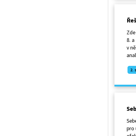
Řeš
Zde 
8. a
v ně
ana
2. 
Seb
Sebe
pro 
efek