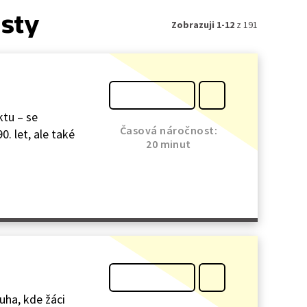
isty
Zobrazuji 1-12
z 191
ktu – se
Časová náročnost:
 let, ale také
20 minut
uha, kde žáci