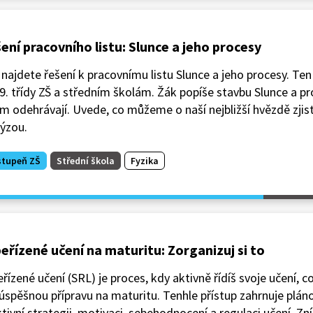
ení pracovního listu: Slunce a jeho procesy
najdete řešení k pracovnímu listu Slunce a jeho procesy. Ten
 9. třídy ZŠ a středním školám. Žák popíše stavbu Slunce a pr
m odehrávají. Uvede, co můžeme o naší nejbližší hvězdě zjist
lýzou.
stupeň ZŠ
Střední škola
Fyzika
eřízené učení na maturitu: Zorganizuj si to
řízené učení (SRL) je proces, kdy aktivně řídíš svoje učení, co
úspěšnou přípravu na maturitu. Tenhle přístup zahrnuje pláno
tivní strategii, motivaci, sebehodnocení a regulaci učení. Zní