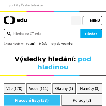
portály České televize
MENU
Hledat
vesmír
Měsíc
lety do vesmíru
Často hledáte:
Výsledky hledání:
pod
hladinou
Vše (170)
Videa (111)
Okruhy (1)
Náměty (3)
Pracovní listy (53)
Pořady (2)