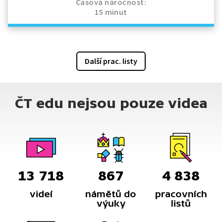
Časová náročnost:
15 minut
Další prac. listy
ČT edu nejsou pouze videa
13 718
867
4 838
videí
námětů do
pracovních
výuky
listů