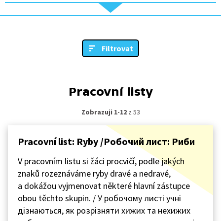
Filtrovat
Pracovní listy
Zobrazuji 1-12
z 53
Pracovní list: Ryby /Робочий лист: Риби
V pracovním listu si žáci procvičí, podle jakých
znaků rozeznáváme ryby dravé a nedravé,
a dokážou vyjmenovat některé hlavní zástupce
obou těchto skupin. / У робочому листі учні
дізнаються, як розрізняти хижих та нехижих