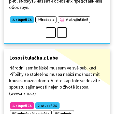
риб, зможуть назвати основних представників
обох груп.
2. stupeň ZŠ
Přírodopis
V ukrajinštině
Lososí tulačka z Labe
Národní zemědělské muzeum ve své publikaci
Příběhy ze stoletého muzea nabízí možnost mít
kousek muzea doma. V této kapitole se dozvíte
spoustu zajímavostí nejen o životě lososa.
(www.nzm.cz)
1. stupeň ZŠ
2. stupeň ZŠ
Přírodověda Vlastivěda
Přírodopis