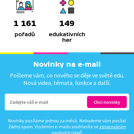
1 161
149
pořadů
edukativních
her
Novinky na e-mail
Pošleme vám, co nového se děje ve světě edu.
Nová videa, témata, funkce a další.
Novinky posíláme jednou za měsíc. Nebudeme vám posílat
žádný spam. Vložením e-mailu souhlasíte se
zpracováním
osobních údajů
.