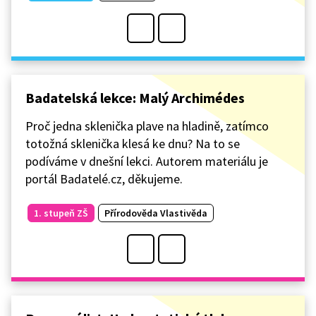
Badatelská lekce: Malý Archimédes
Proč jedna sklenička plave na hladině, zatímco
totožná sklenička klesá ke dnu? Na to se
podíváme v dnešní lekci. Autorem materiálu je
portál Badatelé.cz, děkujeme.
1. stupeň ZŠ
Přírodověda Vlastivěda