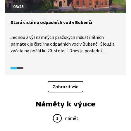
03:25
Stará čistírna odpadních vod v Bubenči
Jednou z významných pražských industriálních
památek je čistírna odpadních vod v Bubenči. Sloužit
začala na počátku 20. století. Dnes je poslední
kompletně dochovanou svého druhu na světě. I proto
je od roku 2010 národní kulturní památkou.
Zobrazit vše
Náměty k výuce
1
námět