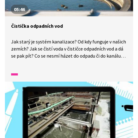
05:46
Čistička odpadních vod
Jak starý je systém kanalizace? Od kdy funguje v našich
zemích? Jak se čistí voda v čističce odpadních vod a dá
se pak pít? Co se nesmí házet do odpadu či do kanálu?
Odpovědi na tyto a další otázky naleznete v reportáži
z Wifiny.