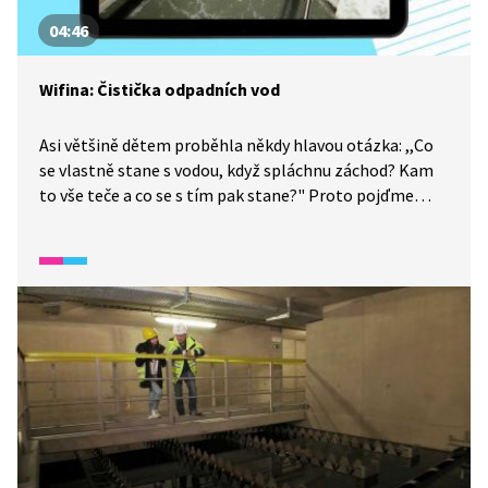
04:46
Wifina: Čistička odpadních vod
Asi většině dětem proběhla někdy hlavou otázka: ,,Co
se vlastně stane s vodou, když spláchnu záchod? Kam
to vše teče a co se s tím pak stane?" Proto pojďme
vyrazit na exkurzi do čističky odpadních vod. Tam se
dozvíme, co se děje s vodou potom, co se osprchujeme
nebo umyjeme nádobí. Také zjistíme, proč nemůže
taková voda jen tak odtéct do řeky a jak taková čistička
vlastně funguje.