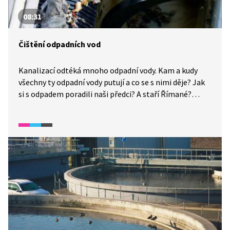
08:31
Čištění odpadních vod
Kanalizací odtéká mnoho odpadní vody. Kam a kudy
všechny ty odpadní vody putují a co se s nimi děje? Jak
si s odpadem poradili naši předci? A staří Římané?
Podíváme se i do první čistírny odpadních vod
a zajímavá je také procházka po její současné podobě.