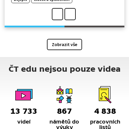
Zobrazit vše
ČT edu nejsou pouze videa
13 733
867
4 838
videí
námětů do
pracovních
výuky
listů