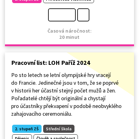
Časová náročnost:
20 minut
Pracovní list: LOH Paříž 2024
Po sto letech se letní olympijské hry vracejí
do Francie. Jedinečné jsou v tom, že se poprvé
v historii her účastní stejný počet mužů a žen.
Pořadatelé chtějí být originální a chystají
pro účastníky překvapení v podobě neobvyklého
zahajovacího ceremoniálu.
2. stupeň ZŠ
Střední škola
Dějepis
Člověk a společnost