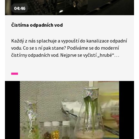
04:46
Čistírna odpadních vod
Každý z nás splachuje a vypouští do kanalizace odpadní
vodu. Co se s ní pak stane? Podíváme se do moderní
čistírny odpadních vod. Nejprve se vyčistí „hrubé“
nečistoty, pak probíhá další oddělování nečistot
a nakonec odtéká voda zpátky do řeky. Proč ji čistíme?
Co se stane s vytříděnými nečistotami?