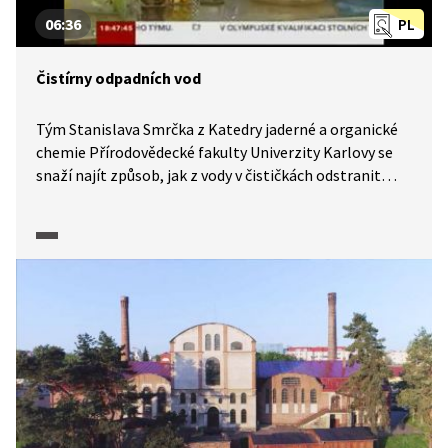
06:36
PL
Čistírny odpadních vod
Tým Stanislava Smrčka z Katedry jaderné a organické
chemie Přírodovědecké fakulty Univerzity Karlovy se
snaží najít způsob, jak z vody v čističkách odstranit
léčiva. Slibně vypadají například některé druhy vodních
rostlin, které látky z vody prostě vytáhnou. Jak budou
vypadat čistírny odpadních vod v budoucnosti?