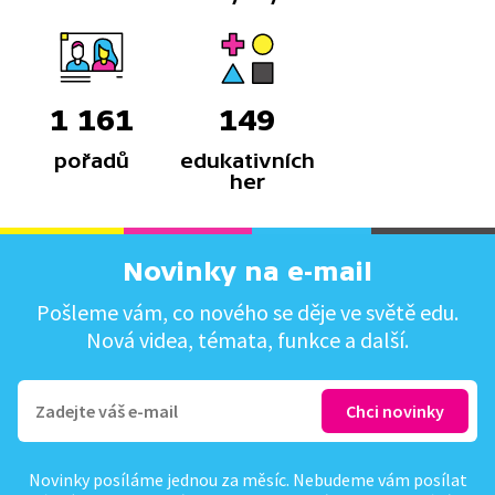
1 161
149
pořadů
edukativních
her
Novinky na e-mail
Pošleme vám, co nového se děje ve světě edu.
Nová videa, témata, funkce a další.
Novinky posíláme jednou za měsíc. Nebudeme vám posílat