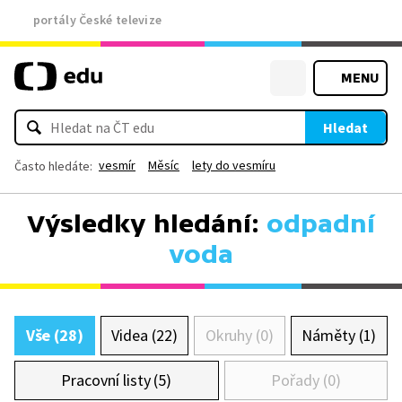
portály České televize
MENU
Hledat
vesmír
Měsíc
lety do vesmíru
Často hledáte:
Výsledky hledání:
odpadní
voda
Vše (28)
Videa (22)
Okruhy (0)
Náměty (1)
Pracovní listy (5)
Pořady (0)