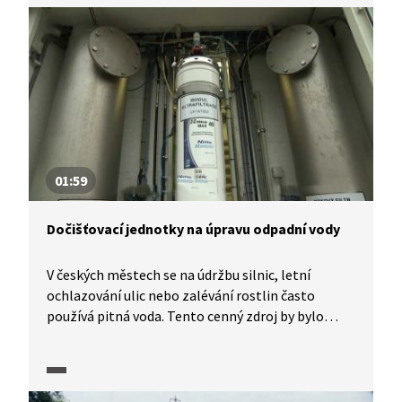
Avšak místo toho, aby stát problém řešil, dotuje
domácí čistírny odpadních vod, které jsou
technologicky nedostatečné.
01:59
Dočišťovací jednotky na úpravu odpadní vody
V českých městech se na údržbu silnic, letní
ochlazování ulic nebo zalévání rostlin často
používá pitná voda. Tento cenný zdroj by bylo
možné ušetřit, kdyby města měla k dispozici
kvalitní užitkovou vodu. Zajistit by ji mohly
takzvané dočišťovací jednotky na úpravu užitkové
vody, která vytéká z čistíren, na požadovanou