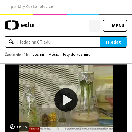
portály České televize
MENU
Hledat
vesmír
Měsíc
lety do vesmíru
Často hledáte:
06:36