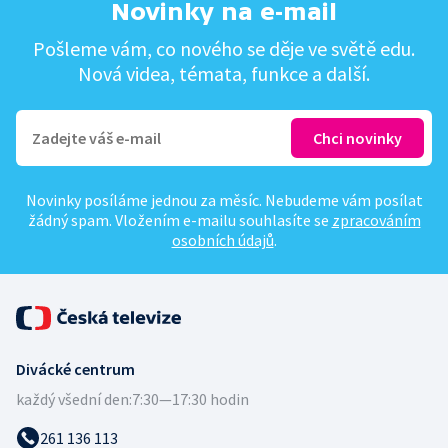
Novinky na e-mail
Pošleme vám, co nového se děje ve světě edu.
Nová videa, témata, funkce a další.
Novinky posíláme jednou za měsíc. Nebudeme vám posílat
žádný spam. Vložením e-mailu souhlasíte se
zpracováním
osobních údajů
.