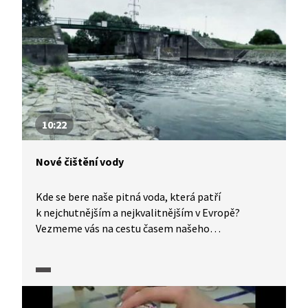
čistotu. Tato voda není tak drahá jako pitná.
Tímto zajímavým tématem nás provede Daniel
Stach v pořadu Věda 24.
10:22
Nové čištění vody
Kde se bere naše pitná voda, která patří
k nejchutnějším a nejkvalitnějším v Evropě?
Vezmeme vás na cestu časem našeho
vodohospodářství až do současnosti. Pitné vody
však ubývá, přitom se zvyšuje její spotřeba
a snižují se zásoby spodních vod. Zároveň dochází
i k jejich kontaminaci na mnoha místech
průmyslovým, zemědělským a sídlištním