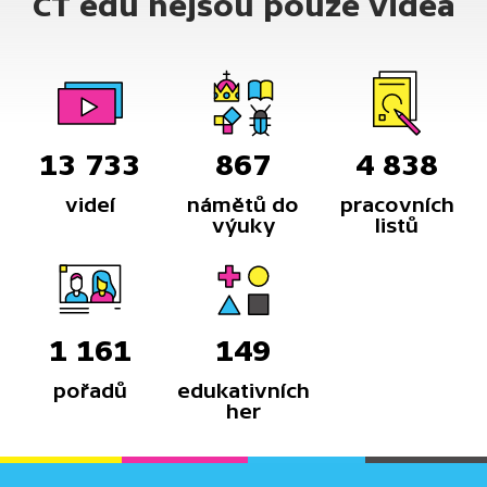
ČT edu nejsou pouze videa
13 733
867
4 838
videí
námětů do
pracovních
výuky
listů
1 161
149
pořadů
edukativních
her