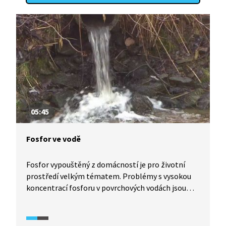
05:45
Fosfor ve vodě
Fosfor vypouštěný z domácností je pro životní
prostředí velkým tématem. Problémy s vysokou
koncentrací fosforu v povrchových vodách jsou
umocňovány vyšší teplotou. Zelené plochy
stojatých vod, kde hynou ryby z důvodu
kyslíkového deficitu, jsou každoroční realitou.