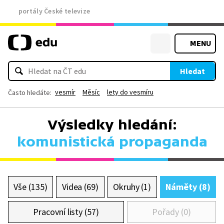
portály České televize
MENU
Hledat
vesmír
Měsíc
lety do vesmíru
Často hledáte:
Výsledky hledání:
komunistická propaganda
Vše (135)
Videa (69)
Okruhy (1)
Náměty (8)
Pracovní listy (57)
Pořady (0)