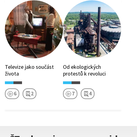
Televize jako součást
Od ekologických
života
protestů k revoluci
6
2
7
4