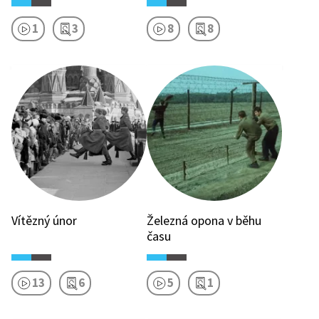
1
3
8
8
Vítězný únor
Železná opona v běhu
času
13
6
5
1