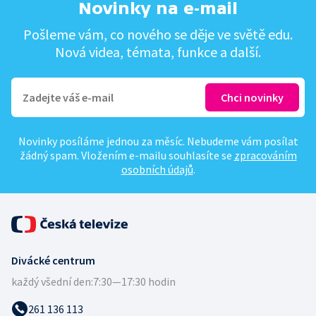
Novinky na e-mail
Pošleme vám, co nového se děje ve světě edu.
Nová videa, témata, funkce a další.
Novinky posíláme jednou za měsíc. Nebudeme vám posílat
žádný spam. Vložením e-mailu souhlasíte se
zpracováním
osobních údajů
.