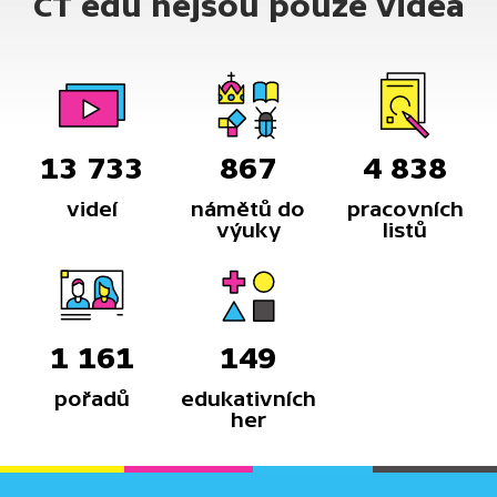
ČT edu nejsou pouze videa
13 733
867
4 838
videí
námětů do
pracovních
výuky
listů
1 161
149
pořadů
edukativních
her