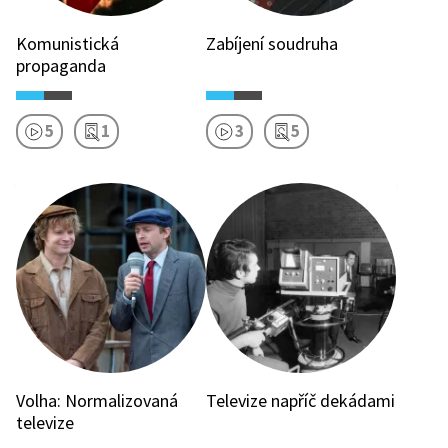
Komunistická
Zabíjení soudruha
propaganda
5
1
3
5
Volha: Normalizovaná
Televize napříč dekádami
televize