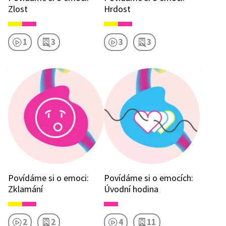
Zlost
Hrdost
1
3
3
3
Povídáme si o emoci:
Povídáme si o emocích:
Zklamání
Úvodní hodina
2
2
4
11