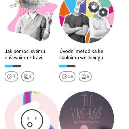
Jak pomoci svému
Úvodní metodika ke
duševnímu zdraví
školnímu wellbeingu
7
3
16
6