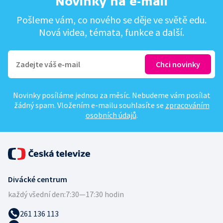
Novinky na e-mail
Pošleme vám, co nového se děje ve světě edu.
Nová videa, témata, funkce a další.
Novinky posíláme jednou za měsíc. Nebudeme vám posílat
žádný spam. Vložením e-mailu souhlasíte se
zpracováním
osobních údajů
.