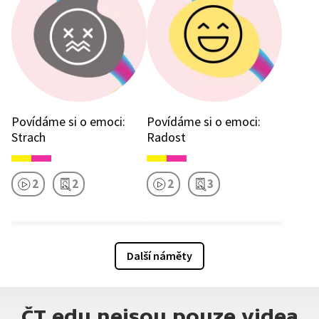
Povídáme si o emoci:
Povídáme si o emoci:
Strach
Radost
2
2
2
3
Další náměty
ČT edu nejsou pouze videa