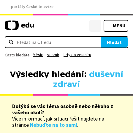
portály České televize
MENU
Hledat
Měsíc
vesmír
lety do vesmíru
Často hledáte:
Výsledky hledání:
duševní
zdraví
Dotýká se vás téma osobně nebo někoho z
vašeho okolí?
Více informací, jak situaci řešit najdete na
stránce
Nebuďte na to sami
.