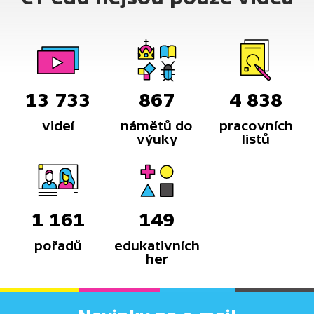
13 733
867
4 838
videí
námětů do
pracovních
výuky
listů
1 161
149
pořadů
edukativních
her