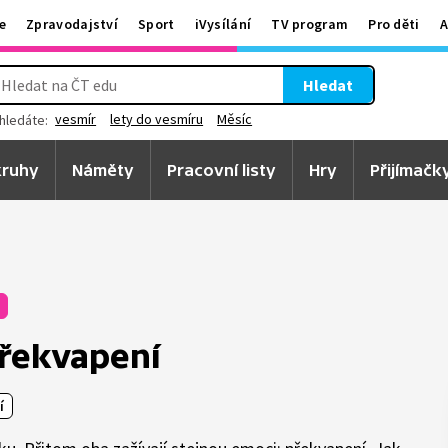
e
Zpravodajství
Sport
iVysílání
TV program
Pro děti
A
Hledat
vesmír
lety do vesmíru
Měsíc
hledáte:
ruhy
Náměty
Pracovní listy
Hry
Přijímačk
Překvapení
í