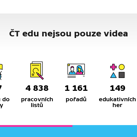
ČT edu nejsou pouze videa
7
4 838
1 161
149
 do
pracovních
pořadů
edukativních
y
listů
her