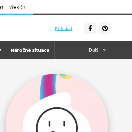
rt
Vše o ČT
Přihlásit
y
Náročné situace
Další