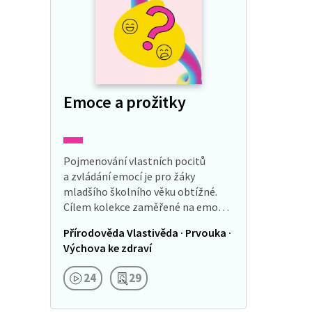
Emoce a prožitky
Pojmenování vlastních pocitů
a zvládání emocí je pro žáky
mladšího školního věku obtížné.
Cílem kolekce zaměřené na emoce
je, aby se žáci naučili uvědomovat si
Přírodověda Vlastivěda · Prvouka ·
své pocity, pojmenovat je
Výchova ke zdraví
a následně s…
24
29