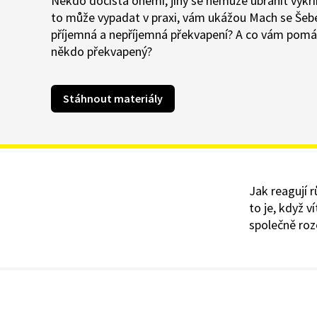
Někdo dočista oněmí, jiný se nemůže ubránit výkři
to může vypadat v praxi, vám ukážou Mach se Šebes
příjemná a nepříjemná překvapení? A co vám pomáhá
někdo překvapený?
Stáhnout materiály
Jak reagují r
to je, když v
společně roz