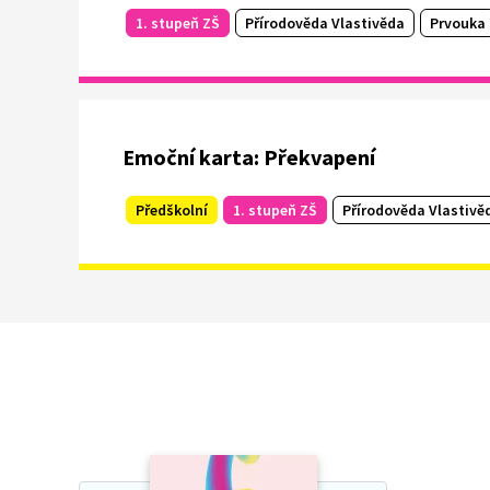
1. stupeň ZŠ
Přírodověda Vlastivěda
Prvouka
Emoční karta: Překvapení
Předškolní
1. stupeň ZŠ
Přírodověda Vlastivě