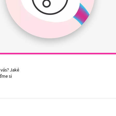
o vás? Jaké
jďme si