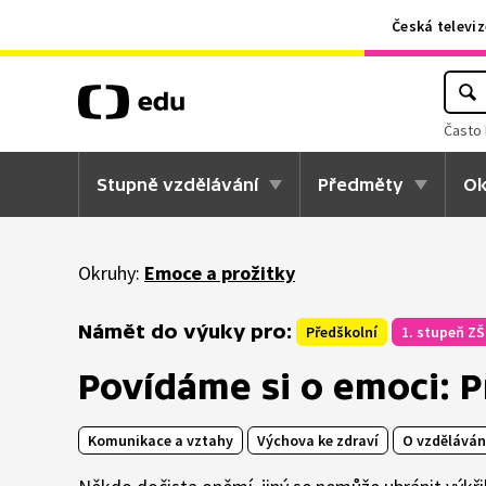
Česká televiz
Často 
Stupně vzdělávání
Předměty
Ok
Okruhy:
Emoce a prožitky
Námět do výuky pro:
Předškolní
1. stupeň ZŠ
Povídáme si o emoci: 
Komunikace a vztahy
Výchova ke zdraví
O vzděláván