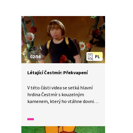
02:56
PL
Létající Čestmír: Překvapení
V této části videa se setká hlavní
hrdina Čestmír s kouzelným
kamenem, který ho vtáhne dovnitř.
Tam uvidí věci, které nikdy předtím
neviděl. Po celou dobu ukázky
nevychází z údivu a je překvapený,
co zažil.