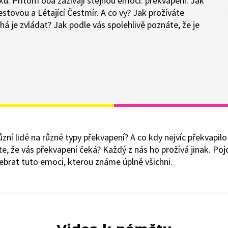
ku. Přitom oba zažívají stejnou emoci: překvapení. Jak
tovou a Létající Čestmír. A co vy? Jak prožíváte
 je zvládat? Jak podle vás spolehlivě poznáte, že je
ůzní lidé na různé typy překvapení? A co kdy nejvíc překvapil
íte, že vás překvapení čeká? Každý z nás ho prožívá jinak. Po
ebrat tuto emoci, kterou známe úplně všichni.