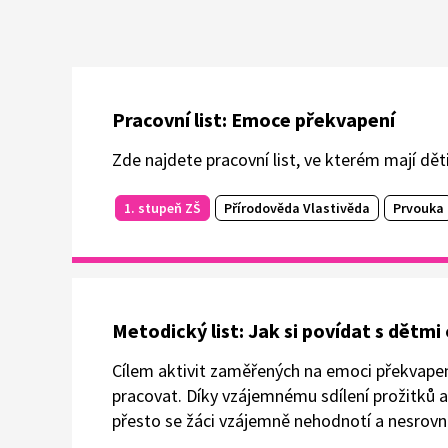
Pracovní list: Emoce překvapení
Zde najdete pracovní list, ve kterém mají dět
1. stupeň ZŠ
Přírodověda Vlastivěda
Prvouka
Metodický list: Jak si povídat s dětm
Cílem aktivit zaměřených na emoci překvapení 
pracovat. Díky vzájemnému sdílení prožitků a
přesto se žáci vzájemně nehodnotí a nesrovná