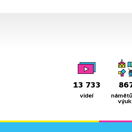
13 733
86
videí
námětů
výuk