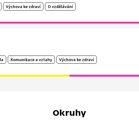
Výchova ke zdraví
O vzdělávání
da
Komunikace a vztahy
Výchova ke zdraví
Okruhy