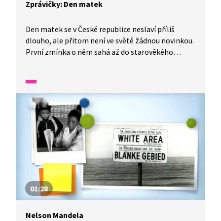
Zprávičky: Den matek
Den matek se v České republice neslaví příliš
dlouho, ale přitom není ve světě žádnou novinkou.
První zmínka o něm sahá až do starověkého
Řecka. Oficiálně vznikl na začátku dvacátého
století v USA, postupně se rozšířil do celého světa
a nyní tento svátek slavíme i u nás.
01:28
Nelson Mandela