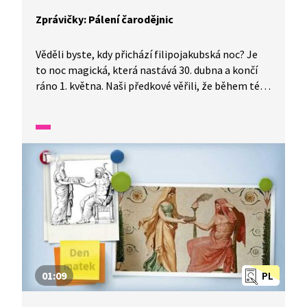
Zprávičky: Pálení čarodějnic
Věděli byste, kdy přichází filipojakubská noc? Je
to noc magická, která nastává 30. dubna a končí
ráno 1. května. Naši předkové věřili, že během této
noci získávají moc čarodějnice a jedna z jejich
tradic se dochovala až do naší doby. Asi většina
z vás už zažila pálení čarodějnic, ale věděli byste,
jaké další tradice dodržovali naši předci? Pokud ne,
pusťte si následující reportáž, kde se dozvíte více.
01:09
PL