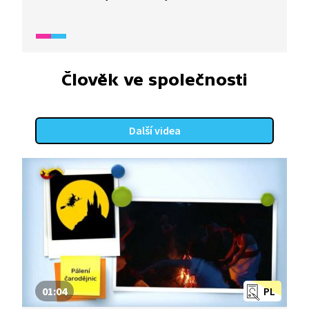
Krista, jeho sejmutí hříchu z lidstva, jeho vzkříšení
a významu svátku pro křesťany.
Člověk ve společnosti
Další videa
01:04
PL