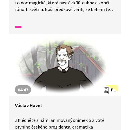
to noc magická, která nastává 30. dubna a končí
ráno 1. května. Naši předkové věřili, že během této
noci získávají moc čarodějnice a jedna z jejich
tradic se dochovala až do naší doby. Asi většina
z vás už zažila pálení čarodějnic, ale věděli byste,
jaké další tradice dodržovali naši předci? Pokud ne,
pusťte si následující reportáž, kde se dozvíte více.
04:47
PL
Václav Havel
Zhlédněte s námi animovaný snímek o životě
prvního českého prezidenta, dramatika