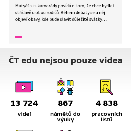
Matyáš si s kamarády povídá o tom, že chce bydlet
střídavě u obou rodičů. Během debaty se u něj
objeví obavy, kde bude slavit důležité svátky
a narozeniny. Bojí se, že se rodiče nedohodnou a že
kvůli tomu vzniknou velké hádky. Tyto obavy se
objevují i ve snech, kde se mu rodičovské spory
zdají strašidelné. Na setkání se sociální pracovnicí
z OSPOD sdělí své obavy i své požadavky
ČT edu nejsou pouze videa
na střídavou péči.
13 724
867
4 838
videí
námětů do
pracovních
výuky
listů