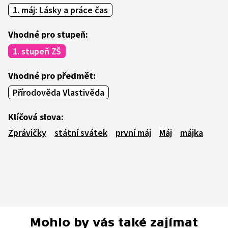
1. máj: Lásky a práce čas
Vhodné pro stupeň:
1. stupeň ZŠ
Vhodné pro předmět:
Přírodověda Vlastivěda
Klíčová slova:
Zprávičky
státní svátek
první máj
Máj
májka
Mohlo by vás také zajímat