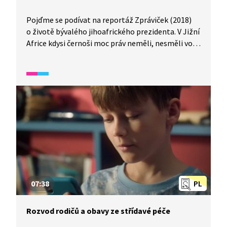
Pojďme se podívat na reportáž Zpráviček (2018)
o životě bývalého jihoafrického prezidenta. V Jižní
Africe kdysi černoši moc práv neměli, nesměli volit
a byly pro ně určené i speciální školy. Do takových
škol právě chodil Nelson Mandela, který později
vystudoval práva a snažil se tyto poměry změnit.
Bojoval za práva černochů, více než čtvrt století
strávil ve vězení a stal se prvním černošským
prezidentem.
07:38
PL
Rozvod rodičů a obavy ze střídavé péče