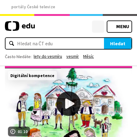
portály České televize
MENU
Hledat
lety do vesmíru
vesmír
Měsíc
Často hledáte:
Digitální kompetence
01:10