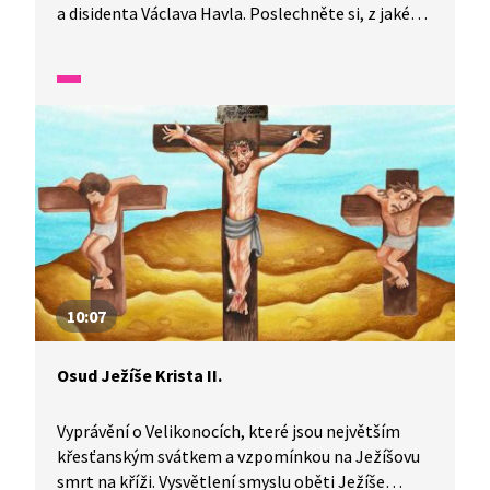
a disidenta Václava Havla. Poslechněte si, z jaké
rodiny pocházel, jak pracoval v divadle, bojoval
za svobodu v naší zemi a svůj boj nevzdal ani
ve vězení. I díky tomu se dnes uděluje cena Václava
Havla těm, kteří přispěli k ochraně lidských práv.
10:07
Osud Ježíše Krista II.
Vyprávění o Velikonocích, které jsou největším
křesťanským svátkem a vzpomínkou na Ježíšovu
smrt na kříži. Vysvětlení smyslu oběti Ježíše