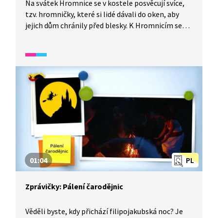
Na svátek Hromnice se v kostele posvěcují svíce,
tzv. hromničky, které si lidé dávali do oken, aby
jejich dům chránily před blesky. K Hromnicím se
kromě zvyků váže i mnoho pranostik. Mezi tu
nejznámější patří „Na Hromnice o hodinu více“.
01:04
PL
Zprávičky: Pálení čarodějnic
Věděli byste, kdy přichází filipojakubská noc? Je