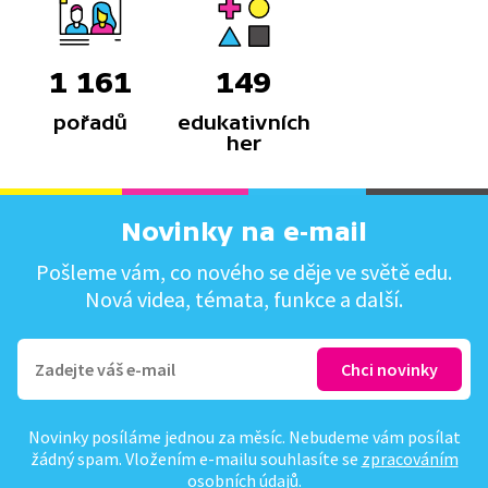
1 161
149
pořadů
edukativních
her
Novinky na e-mail
Pošleme vám, co nového se děje ve světě edu.
Nová videa, témata, funkce a další.
Novinky posíláme jednou za měsíc. Nebudeme vám posílat
žádný spam. Vložením e-mailu souhlasíte se
zpracováním
osobních údajů
.