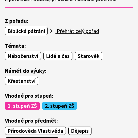
Z pořadu:
Biblická pátrání
Přehrát celý pořad
Témata:
Náboženství
Lidé a čas
Starověk
Námět do výuky:
Křesťanství
Vhodné pro stupeň:
1. stupeň ZŠ
2. stupeň ZŠ
Vhodné pro předmět:
Přírodověda Vlastivěda
Dějepis