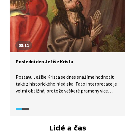
08:11
Poslední den Ježíše Krista
Postavu Ježíše Krista se dnes snažíme hodnotit
také z historického hlediska. Tato interpretace je
velmi obtížná, protože veškeré prameny více
či méně vycházejí z evangelií, která byla sepsána
až desítky let po jeho smrti, a tyto texty vlastně
už propagovaly nového Mesiáše. Nicméně se dnes
prosadil názor, že Kristus existoval, a historici se
snaží rekonstruovat jeho život v historickém
Lidé a čas
kontextu. V čem byl mezi ostatními "mesiáši" své