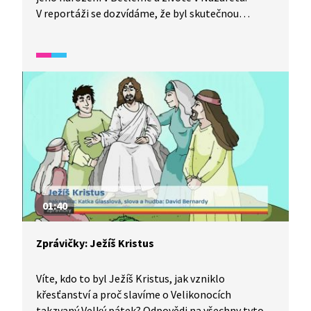
V reportáži se dozvídáme, že byl skutečnou
historickou osobou a že se prohlašoval za Božího
syna a Mesiáše, Krista a Ježíše a byl odsouzen
za rouhání.
01:40
Zprávičky: Ježíš Kristus
Víte, kdo to byl Ježíš Kristus, jak vzniklo
křesťanství a proč slavíme o Velikonocích
takzvaný Velký pátek? Odpovědi na všechny tyto