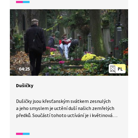
04:25
PL
Dušičky
Dušičky jsou křesťanským svátkem zesnulých
a jeho smyslem je uctění duší našich zemřelých
předků. Součástí tohoto uctívání je i květinová
výzdoba hrobu, která má svou symboliku. Pojďte
se na ni trochu podívat.