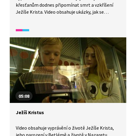
křesťanům dodnes připomínat smrt a vzkříšení
Ježíše Krista. Video obsahuje ukázky, jak se
v kostelech tato památka připomíná v současné
době.
05:08
Ježíš Kristus
Video obsahuje vyprávění o životě Ježíše Krista,
jeho narození v Betlémě a životě v Nazaretu.