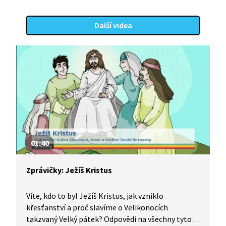
doby výjimečný? Jak asi vypadal jeho poslední den
z hlediska dnešní vědy a toho, co o té době dnes
Další videa
víme? Jak probíhal proces s Ježíšem a jakou roli
v něm sehrál Pilát Pontský?
01:40
Zprávičky: Ježíš Kristus
Víte, kdo to byl Ježíš Kristus, jak vzniklo
křesťanství a proč slavíme o Velikonocích
takzvaný Velký pátek? Odpovědi na všechny tyto