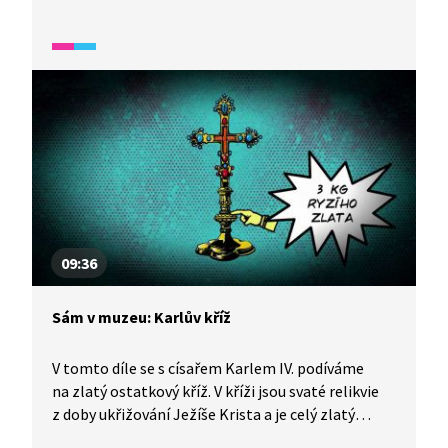
otázky najdete v následující reportáži.
09:36
Sám v muzeu: Karlův kříž
V tomto díle se s císařem Karlem IV. podíváme
na zlatý ostatkový kříž. V kříži jsou svaté relikvie
z doby ukřižování Ježíše Krista a je celý zlatý
a bohatě zdobený drahokamy. Jak se podařilo přes