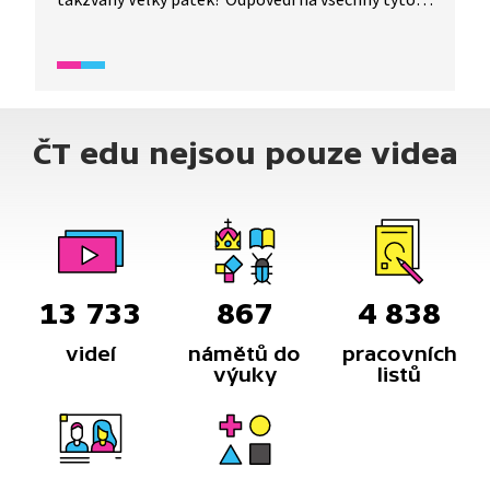
otázky najdete v následující reportáži.
ČT edu nejsou pouze videa
13 733
867
4 838
videí
námětů do
pracovních
výuky
listů