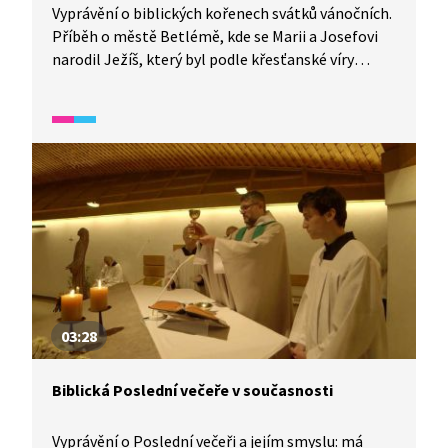
Vyprávění o biblických kořenech svátků vánočních.
Příběh o městě Betlémě, kde se Marii a Josefovi
narodil Ježíš, který byl podle křesťanské víry
předurčen k vysvobození lidí od jejich hříchů.
03:28
Biblická Poslední večeře v současnosti
Vyprávění o Poslední večeři a jejím smyslu: má