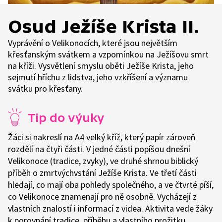
Osud Ježíše Krista II.
Vyprávění o Velikonocích, které jsou největším
křesťanským svátkem a vzpomínkou na Ježíšovu smrt
na kříži. Vysvětlení smyslu oběti Ježíše Krista, jeho
sejmutí hříchu z lidstva, jeho vzkříšení a významu
svátku pro křesťany.
Tip do výuky
Žáci si nakreslí na A4 velký kříž, který papír zároveň
rozdělí na čtyři části. V jedné části popíšou dnešní
Velikonoce (tradice, zvyky), ve druhé shrnou biblický
příběh o zmrtvýchvstání Ježíše Krista. Ve třetí části
hledají, co mají oba pohledy společného, a ve čtvrté píší,
co Velikonoce znamenají pro ně osobně. Vycházejí z
vlastních znalostí i informací z videa. Aktivita vede žáky
k porovnání tradice, příběhu a vlastního prožitku.