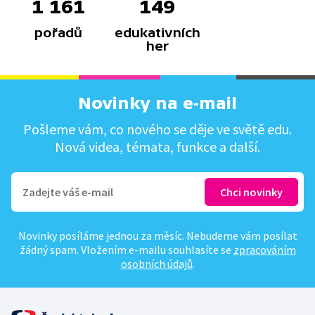
1 161
149
pořadů
edukativních
her
Novinky na e-mail
Pošleme vám, co nového se děje ve světě edu.
Nová videa, témata, funkce a další.
Novinky posíláme jednou za měsíc. Nebudeme vám posílat
žádný spam. Vložením e-mailu souhlasíte se
zpracováním
osobních údajů
.