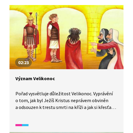
02:23
Význam Velikonoc
Pořad vysvětluje důležitost Velikonoc. Vyprávění
o tom, jak byl Ježíš Kristus neprávem obviněn
a odsouzen k trestu smrti na kříži a jak si křesťané
dnes událost připomínají.