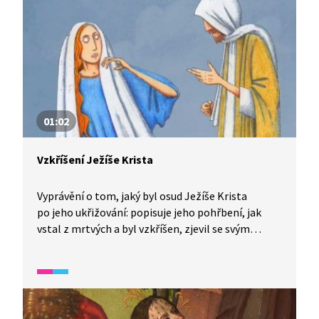
01:02
Vzkříšení Ježíše Krista
Vyprávění o tom, jaký byl osud Ježíše Krista
po jeho ukřižování: popisuje jeho pohřbení, jak
vstal z mrtvých a byl vzkříšen, zjevil se svým
učedníkům a poté odešel do nebe.