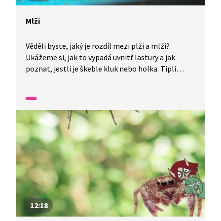
Mlži
Věděli byste, jaký je rozdíl mezi plži a mlži?
Ukážeme si, jak to vypadá uvnitř lastury a jak
poznat, jestli je škeble kluk nebo holka. Tipli
byste si, kolik může taková škeble vážit a kde
byste ji u nás hledali?
12:18