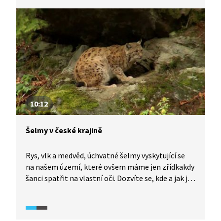
lilijic můžeme v hojné míře najít např. v Českém
krasu.
10:12
Šelmy v české krajině
Rys, vlk a medvěd, úchvatné šelmy vyskytující se
na našem území, které ovšem máme jen zřídkakdy
šanci spatřit na vlastní oči. Dozvíte se, kde a jak je
možné tato zvířata sledovat na jednom místě a co
všechno už o nich víme. Jak najít šelmy ve zdánlivě
nekonečném lese?