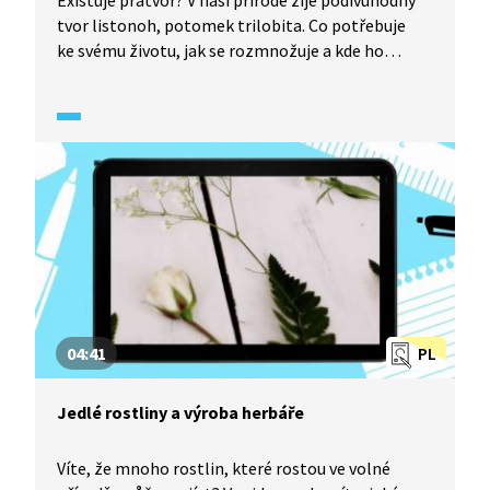
Existuje pratvor? V naší přírodě žije podivuhodný
tvor listonoh, potomek trilobita. Co potřebuje
ke svému životu, jak se rozmnožuje a kde ho
můžeme v české krajině najít?
04:41
PL
Jedlé rostliny a výroba herbáře
Víte, že mnoho rostlin, které rostou ve volné