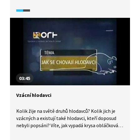
olihní či sépií. Zůstaly nám tak po nich četné
fosilie. Jejich výzkumem a sběrem se na našem
území proslavil v 19. století francouzský
paleontolog Joachim Barrande. Prozkoumejte
s námi, co nám po nich zbylo a jak jejich existenci
vnímali tehdejší lidé.
03:45
Vzácní hlodavci
Kolik žije na světě druhů hlodavců? Kolik jich je
vzácných a existují také hlodavci, kteří doposud
nebyli popsáni? Víte, jak vypadá krysa obláčková,
čím je zajímavá a jak vypadá její chov? V pražské
zoologické zahradě chovají největšího známého