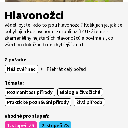
Hlavonožci
Věděli byste, kdo to jsou hlavonožci? Kolik jich je, jak se
pohybují a kde bychom je mohli najít? Ukážeme si
zkameněliny nejstarších hlavonožců a povíme si, co
všechno dokážou ti nejchytřejší z nich.
Z pořadu:
Náš zvěřinec
Přehrát celý pořad
Témata:
Rozmanitost přírody
Biologie živočichů
Praktické poznávání přírody
Živá příroda
Vhodné pro stupeň:
1. stupeň ZŠ
2. stupeň ZŠ