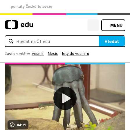
portály České televize
MENU
Hledat
vesmír
Měsíc
lety do vesmíru
Často hledáte:
04:39