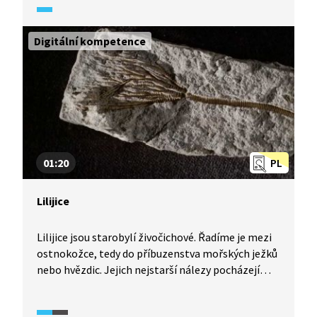
příslušníka čeledi myšovitých.
Digitální kompetence
01:20
PL
Lilijice
Lilijice jsou starobylí živočichové. Řadíme je mezi
ostnokožce, tedy do příbuzenstva mořských ježků
nebo hvězdic. Jejich nejstarší nálezy pocházejí
z devonu, kdy se na území naší republiky rozlévalo
tropické moře. Zkamenělé fosilie devonských