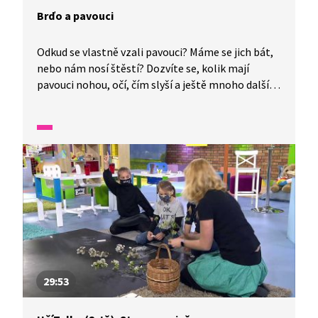
Brďo a pavouci
Odkud se vlastně vzali pavouci? Máme se jich bát,
nebo nám nosí štěstí? Dozvíte se, kolik mají
pavouci nohou, očí, čím slyší a ještě mnoho dalších
zajímavostí.
29:53