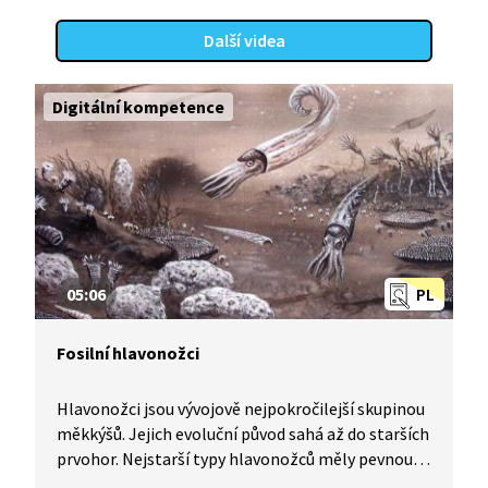
Další videa
Digitální kompetence
05:06
PL
Fosilní hlavonožci
Hlavonožci jsou vývojově nejpokročilejší skupinou
měkkýšů. Jejich evoluční původ sahá až do starších
prvohor. Nejstarší typy hlavonožců měly pevnou
vnější schránku, na rozdíl od dnešních chobotnic,