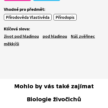
Vhodné pro předmět:
Přírodověda Vlastivěda
Přírodopis
Klíčová slova:
život pod hladinou
pod hladinou
Náš zvěřinec
měkkýši
Mohlo by vás také zajímat
Biologie živočichů