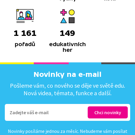
1 161
149
pořadů
edukativních
her
Novinky na e-mail
Pošleme vám, co nového se děje ve světě edu.
Nová videa, témata, funkce a další.
Novinky posíláme jednou za měsíc. Nebudeme vám posílat