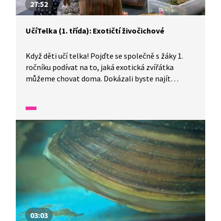
27:52
UčíTelka (1. třída): Exotičtí živočichové
Když děti učí telka! Pojďte se společně s žáky 1.
ročníku podívat na to, jaká exotická zvířátka
můžeme chovat doma. Dokázali byste najít
živočichy maskované ve jejich přirozených
podmínkách? A co takhle vyzkoušet si psaní
neviditelným inkoustem?
03:03