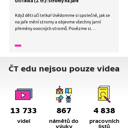
UčíTelka (2. tř.): Stromy na jaře
Když děti učí telka! Uvědomme si společně, jak se
na jaře mění stromy a objevme všechny jarní
přeměny ovocných stromů. Povězme si
o živočiších, kteří nám pomáhají s opylováním
květů. Zvládli byste se s nimi dorozumět?
Po shlédnutí této UčíTelky určitě!
ČT edu nejsou pouze videa
13 733
867
4 838
videí
námětů do
pracovních
výuky
listů