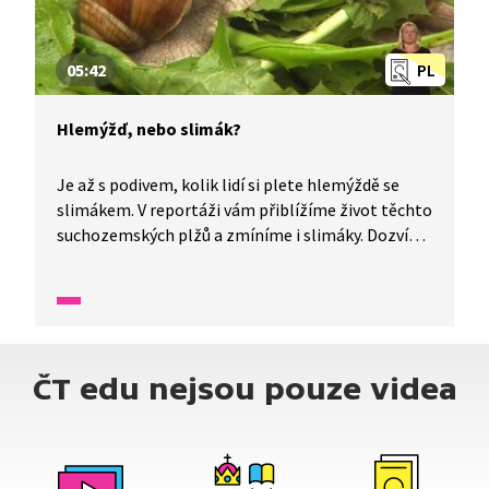
05:42
PL
Hlemýžď, nebo slimák?
Je až s podivem, kolik lidí si plete hlemýždě se
slimákem. V reportáži vám přiblížíme život těchto
suchozemských plžů a zmíníme i slimáky. Dozvíte
se také, kde najdete jedinou lokalitu v Čechách
s výskytem hlemýždě balkánského.
ČT edu nejsou pouze videa