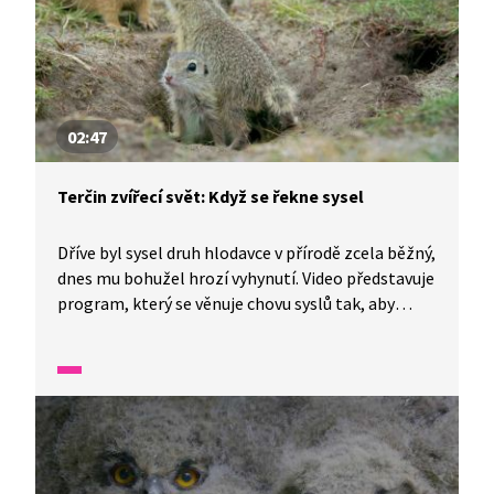
02:47
Terčin zvířecí svět: Když se řekne sysel
Dříve byl sysel druh hlodavce v přírodě zcela běžný,
dnes mu bohužel hrozí vyhynutí. Video představuje
program, který se věnuje chovu syslů tak, aby
mohli být později vypuštěni do volné přírody. Jak
to v takové chovné stanici syslů funguje?