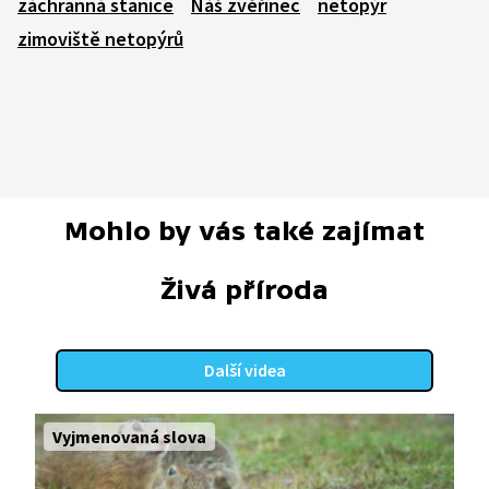
záchranná stanice
Náš zvěřinec
netopýr
zimoviště netopýrů
Mohlo by vás také zajímat
Živá příroda
Další videa
Vyjmenovaná slova