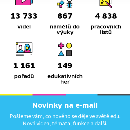
13 733
867
4 838
videí
námětů do
pracovních
výuky
listů
1 161
149
pořadů
edukativních
her
Novinky na e-mail
Pošleme vám, co nového se děje ve světě edu.
Nová videa, témata, funkce a další.