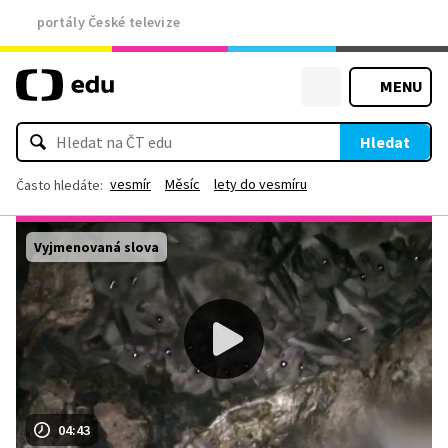
portály České televize
MENU
Hledat
vesmír
Měsíc
lety do vesmíru
Často hledáte:
Vyjmenovaná slova
04:43