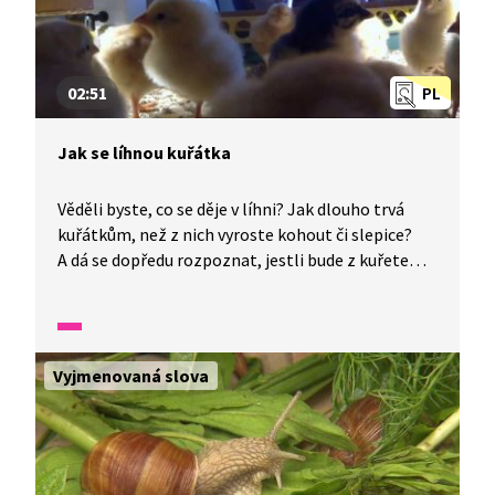
02:51
PL
Jak se líhnou kuřátka
Věděli byste, co se děje v líhni? Jak dlouho trvá
kuřátkům, než z nich vyroste kohout či slepice?
A dá se dopředu rozpoznat, jestli bude z kuřete
slepice nebo kohout? Pojďte se podívat. Také si
povíme, co vše patří do kuřecího jídelníčku.
Vyjmenovaná slova