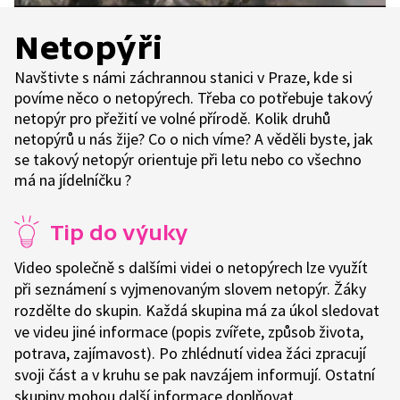
Netopýři
Navštivte s námi záchrannou stanici v Praze, kde si
povíme něco o netopýrech. Třeba co potřebuje takový
netopýr pro přežití ve volné přírodě. Kolik druhů
netopýrů u nás žije? Co o nich víme? A věděli byste, jak
se takový netopýr orientuje při letu nebo co všechno
má na jídelníčku ?
Tip do výuky
Video společně s dalšími videi o netopýrech lze využít
při seznámení s vyjmenovaným slovem netopýr. Žáky
rozdělte do skupin. Každá skupina má za úkol sledovat
ve videu jiné informace (popis zvířete, způsob života,
potrava, zajímavost). Po zhlédnutí videa žáci zpracují
svoji část a v kruhu se pak navzájem informují. Ostatní
skupiny mohou další informace doplňovat.