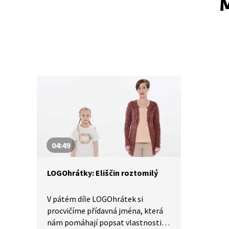
M
04:49
LOGOhrátky: Eliščin roztomilý
V pátém díle LOGOhrátek si
procvičíme přídavná jména, která
nám pomáhají popsat vlastnosti