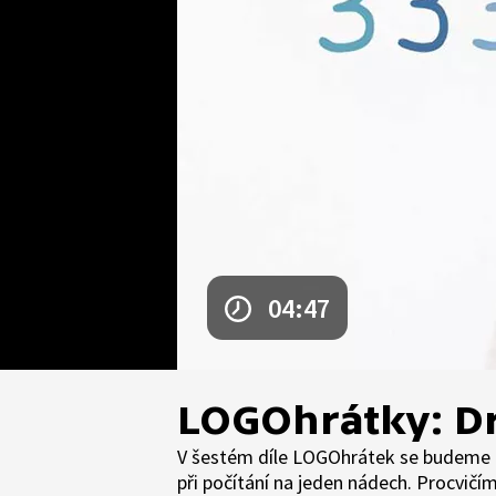
04:47
LOGOhrátky: Dr
V šestém díle LOGOhrátek se budeme z
při počítání na jeden nádech. Procvičím