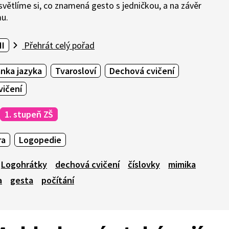
Vysvětlíme si, co znamená gesto s jedničkou, a na závěr
mu.
II
Přehrát celý pořad
nka jazyka
Tvarosloví
Dechová cvičení
vičení
1. stupeň ZŠ
ra
Logopedie
Logohrátky
dechová cvičení
číslovky
mimika
a
gesta
počítání