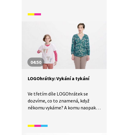
a stavy. Při pohybové hře si
zahrajeme na kuželky nebo
budeme chodit po čáře. Budeme
hledat pro barvy korálků jiná
přídavná jména označující jejich
barvu. A na závěr budeme zkoušet
stupňovaní přídavných jmen.
04:50
LOGOhrátky: Vykání a tykání
Ve třetím díle LOGOhrátek se
dozvíme, co to znamená, když
někomu vykáme? A komu naopak
tykáme? Nejprve zkusíme dechové
cvičení na výdrž v dechu, pak si
protáhneme tělo. Zopakujeme si