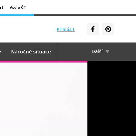
rt
Vše o ČT
Přihlásit
y
Náročné situace
Další