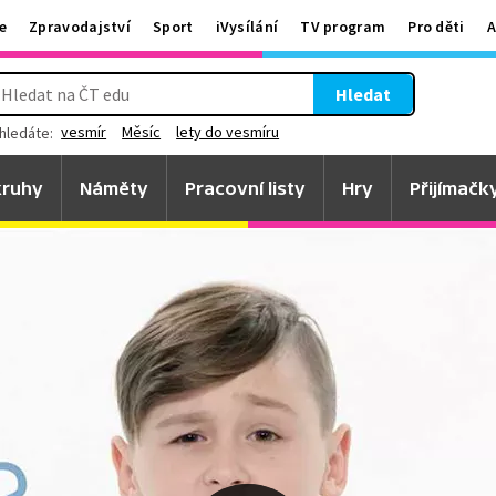
e
Zpravodajství
Sport
iVysílání
TV program
Pro děti
A
Hledat
vesmír
Měsíc
lety do vesmíru
hledáte:
ruhy
Náměty
Pracovní listy
Hry
Přijímačk