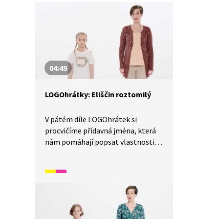
04:49
LOGOhrátky: Eliščin roztomilý
V pátém díle LOGOhrátek si
procvičíme přídavná jména, která
nám pomáhají popsat vlastnosti
a stavy. Při pohybové hře si
zahrajeme na kuželky nebo
budeme chodit po čáře. Budeme
hledat pro barvy korálků jiná
přídavná jména označující jejich
barvu. A na závěr budeme zkoušet