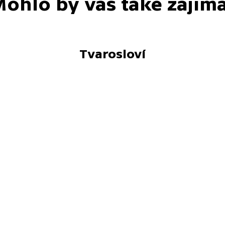
ohlo by vás také zajím
Tvarosloví