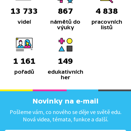
13 733
867
4 838
videí
námětů do
pracovních
výuky
listů
1 161
149
pořadů
edukativních
her
Novinky na e-mail
Pošleme vám, co nového se děje ve světě edu.
Nová videa, témata, funkce a další.