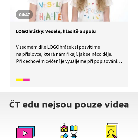
04:47
LOGOhrátky: Vesele, hlasitě a spolu
V sedmém díle LOGOhrátek si posvítíme
na příslovce, která nám říkají, jak se něco děje.
Při dechovém cvičení je využijeme při popisování
toho, jak foukat. Popovídáme si o potlesku
a vyzkoušíme si jeho intenzitu podle nálady
z výkonu. A na závěr popíšeme obrázek podle
otázek.
ČT edu nejsou pouze videa