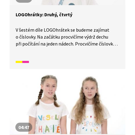
LOGOhrátky: Druhý, čtvrtý
V šestém díle LOGOhrátek se budeme zajímat
o číslovky. Na začátku procvičíme výdrž dechu
při počítání na jeden nádech. Procvičíme číslovky
při pohybové aktivitě s počítáním jednotlivých
činností nebo při počítání částí těla. Vysvětlíme si,
co znamená gesto s jedničkou, a na závěr zkusíme
ohebnost jazyka při jazykolamu.
04:47