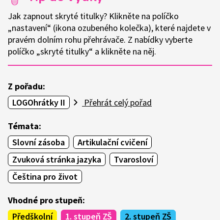
Jak zapnout skryté titulky? Klikněte na políčko
„nastavení“ (ikona ozubeného kolečka), které najdete v
pravém dolním rohu přehrávače. Z nabídky vyberte
políčko „skryté titulky“ a klikněte na něj.
Z pořadu:
LOGOhrátky II
Přehrát celý pořad
Témata:
Slovní zásoba
Artikulační cvičení
Zvuková stránka jazyka
Tvarosloví
Čeština pro život
Vhodné pro stupeň:
Předškolní
1. stupeň ZŠ
2. stupeň ZŠ