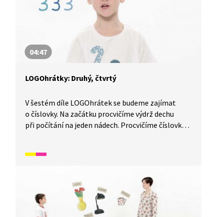
04:47
LOGOhrátky: Druhý, čtvrtý
V šestém díle LOGOhrátek se budeme zajímat
o číslovky. Na začátku procvičíme výdrž dechu
při počítání na jeden nádech. Procvičíme číslovky
při pohybové aktivitě s počítáním jednotlivých
činností nebo při počítání částí těla. Vysvětlíme si,
co znamená gesto s jedničkou, a na závěr zkusíme
ohebnost jazyka při jazykolamu.