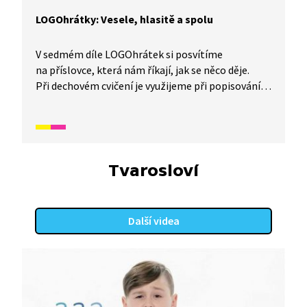
LOGOhrátky: Vesele, hlasitě a spolu
V sedmém díle LOGOhrátek si posvítíme
na příslovce, která nám říkají, jak se něco děje.
Při dechovém cvičení je využijeme při popisování
toho, jak foukat. Popovídáme si o potlesku
a vyzkoušíme si jeho intenzitu podle nálady
z výkonu. A na závěr popíšeme obrázek podle
otázek.
Tvarosloví
Další videa