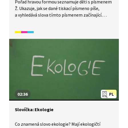
Pořad hravou formou seznamuje děti s písmenem
Ž. Ukazuje, jak se dané tiskací písmeno píše,
a vyhledává slova tímto písmenem začínající.
Video je vhodné také jako doplňková aktivita
k výuce češtiny pro cizince. Určeno především
pro začátečníky mladšího školního věku.
02:36
PL
Slovíčka: Ekologie
Co znamená slovo ekologie? Mají ekologičtí