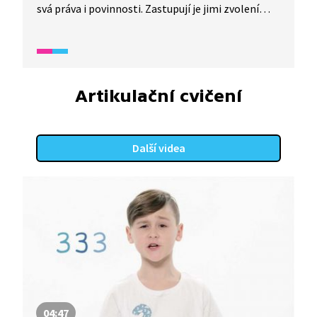
svá práva i povinnosti. Zastupují je jimi zvolení
zástupci. Mohou například hlasovat v referendu
nebo mají svobodu projevu. Video je vhodné také
jako doplňková aktivita k výuce češtiny pro cizince.
Úryvek spadá do širšího okruhu videí, které se
zaměřují na rozvoj odborné slovní zásoby. Je
Artikulační cvičení
vhodné pro žáky s dobrou komunikativní znalostí
češtiny.
Další videa
04:47