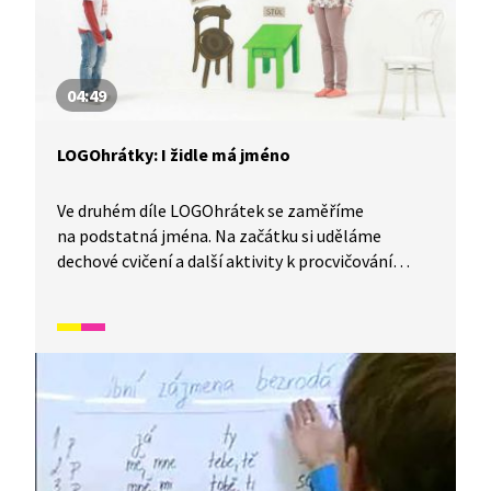
04:49
LOGOhrátky: I židle má jméno
Ve druhém díle LOGOhrátek se zaměříme
na podstatná jména. Na začátku si uděláme
dechové cvičení a další aktivity k procvičování
čelistí. Uvedeme si různé příklady podstatných
jmen v podobě názvů věcí, které nás obklopují.
Vysvětlíme si, co jsou abstraktní podstatná jména
a na závěr si některá podstatná jména nakreslíme
oběma rukama zároveň.