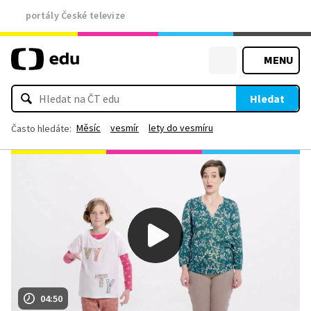
portály České televize
MENU
Hledat
Měsíc
vesmír
lety do vesmíru
Často hledáte:
04:50