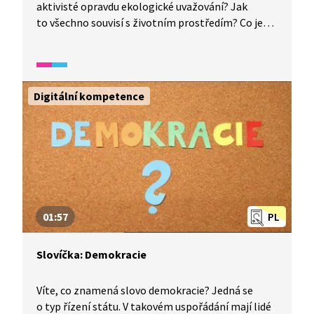
aktivisté opravdu ekologické uvažování? Jak
to všechno souvisí s životním prostředím? Co je
značka eko? Odpovědi, nejen na tyto otázky,
na vás už čekají ve videu. Video je vhodné také jako
doplňková aktivita k výuce češtiny pro cizince.
Úryvek spadá do širšího okruhu videí, které se
Digitální kompetence
zaměřují na rozvoj odborné slovní zásoby. Je
vhodné pro žáky s dobrou komunikativní znalostí
češtiny.
01:57
PL
Slovíčka: Demokracie
Víte, co znamená slovo demokracie? Jedná se
o typ řízení státu. V takovém uspořádání mají lidé