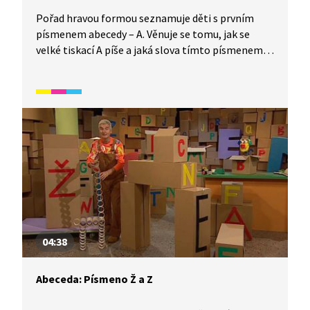
Pořad hravou formou seznamuje děti s prvním
písmenem abecedy – A. Věnuje se tomu, jak se
velké tiskací A píše a jaká slova tímto písmenem
začínají. Video je vhodné také jako doplňková
aktivita k výuce češtiny pro cizince. Určeno
především pro začátečníky mladšího školního
věku.
04:38
Abeceda: Písmeno Ž a Z