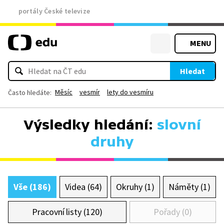
portály České televize
MENU
Hledat
Měsíc
vesmír
lety do vesmíru
Často hledáte:
Výsledky hledání:
slovní
druhy
Vše (186)
Videa (64)
Okruhy (1)
Náměty (1)
Pracovní listy (120)
Pořady (0)