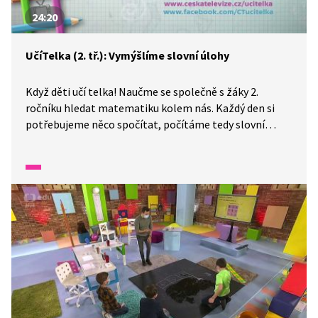
24:20
UčíTelka (2. tř.): Vymýšlíme slovní úlohy
Když děti učí telka! Naučme se společně s žáky 2.
ročníku hledat matematiku kolem nás. Každý den si
potřebujeme něco spočítat, počítáme tedy slovní
úlohy. Vyhledáváme souvislosti a informace. S těmi
můžeme dále pracovat. Dokonce si můžeme slovní
úlohy i vymýšlet podle vlastních nápadů. Někdy je
dobré zaznamenat si údaje, tomu říkáme zápis. Pak
počítáme a nakonec dospějeme k řešení. Ukážeme si,
jak na to.