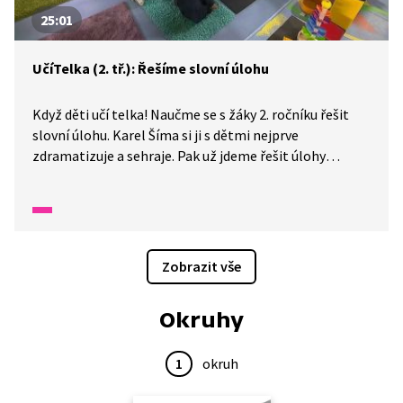
25:01
UčíTelka (2. tř.): Řešíme slovní úlohu
Když děti učí telka! Naučme se s žáky 2. ročníku řešit
slovní úlohu. Karel Šíma si ji s dětmi nejprve
zdramatizuje a sehraje. Pak už jdeme řešit úlohy
s penězi. Pohybujeme se v číselném oboru do 100,
sčítáme a odčítáme. Na konci lekce se ještě seznámíme
s magickými čtverci. Dokážete doplnit čísla na správná
místa?
Zobrazit vše
Okruhy
1
okruh