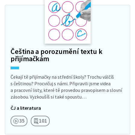
Čeština a porozumění textu k
přijímačkám
Čekají tě přijímačky na střední školy? Trochu válčíš
s češtinou? Procvičuj s námi. Připravili jsme videa
a pracovní listy, které tě provedou pravopisem a slovní
zásobou. Vyzkoušíš si také spoustu…
ČJ a literatura
35
101