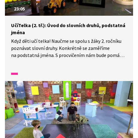
23:05
UčíTelka (2. tř.): Úvod do slovních druhů, podstatná
jména
Když děti učí telka! Naučme se spolu s žáky 2. ročníku
poznávat slovní druhy. Konkrétně se zaměříme
na podstatná jména. S procvičením nám bude pomáhat
interaktivní tabule a různá cvičení.