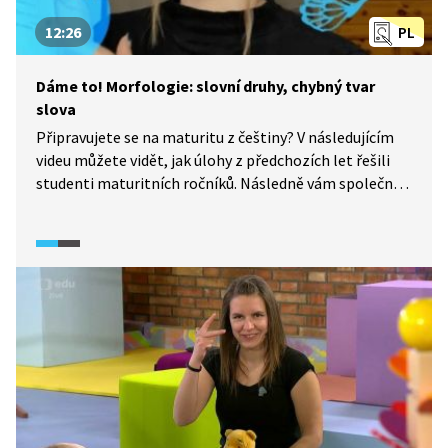
12:26
PL
Dáme to! Morfologie: slovní druhy, chybný tvar
slova
Připravujete se na maturitu z češtiny? V následujícím
videu můžete vidět, jak úlohy z předchozích let řešili
studenti maturitních ročníků. Následně vám společně
s Jarmilem Vepřkem - Běžícím češtinářem dáme tipy,
jak podobné typy úloh úspěšně a efektivně řešit!