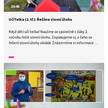
23:45
UčíTelka (2. tř.): Řešíme slovní úlohu
Když děti učí telka! Naučme se společně s žáky 2.
ročníku řešit slovní úlohu. Zopakujeme si, z čeho se
řešení slovní úlohy skládá. Znázorníme si informace
ze slovní úlohy graficky a budeme společně hledat
možnosti, jak ji můžeme vyřešit.