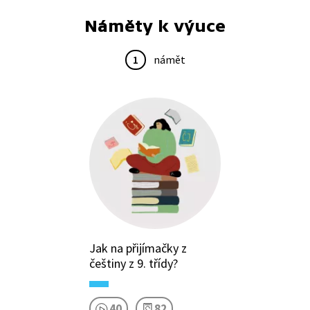
Náměty k výuce
1
námět
Jak na přijímačky z
češtiny z 9. třídy?
40
82