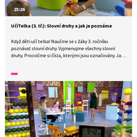
25:26
UčíTelka (3. tř.): Slovní druhy a jak je poznáme
Když děti učí telka! Naučme se s žáky 3. ročníku
poznávat slovní druhy. Vyjmenujme všechny slovní
druhy. Procvičme si čísla, kterými jsou označovány. Jak
poznáme přídavná jména? Jaký, který, čí se ptáš, už
přídavná jména znáš. Společně si řekneme i další rýmy,
které nám pomohou lépe poznat ostatní slovní druhy.
Určeme slovní druhy a zasoutěžme si.