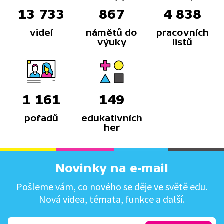
13 733
867
4 838
videí
námětů do
pracovních
výuky
listů
1 161
149
pořadů
edukativních
her
Novinky na e-mail
Pošleme vám, co nového se děje ve světě edu.
Nová videa, témata, funkce a další.