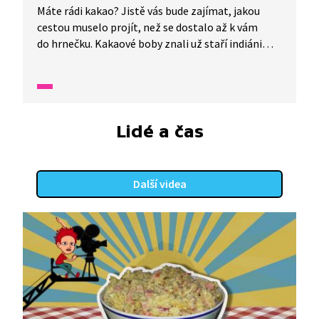
Máte rádi kakao? Jistě vás bude zajímat, jakou
cestou muselo projít, než se dostalo až k vám
do hrnečku. Kakaové boby znali už staří indiáni
dávno před naším letopočtem, ale připravovat
z nich nápoj neuměli. To se naučili až Mayové
a požívali ho jako rituální nápoj. Prvním
Evropanem, který ochutnal kakao, byl Kryštof
Kolumbus. Ale vůbec mu nechutnal. Proč?
Lidé a čas
Do Španělska ho přivezl až Hernán Cortés.
Další videa