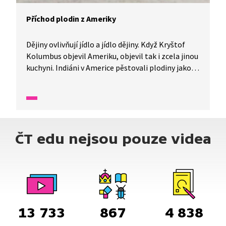
Příchod plodin z Ameriky
Dějiny ovlivňují jídlo a jídlo dějiny. Když Kryštof
Kolumbus objevil Ameriku, objevil tak i zcela jinou
kuchyni. Indiáni v Americe pěstovali plodiny jako
brambory, rajčata či kakao, které Evropané do té
doby neznali. Dnes už si bez těchto a mnohých
dalších potravin naši kuchyni představit
nedovedeme.
ČT edu nejsou pouze videa
13 733
867
4 838