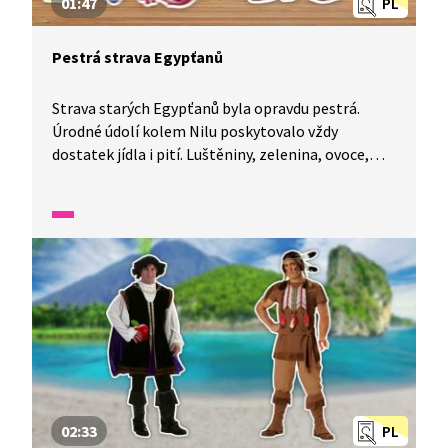
01:47
PL
Pestrá strava Egypťanů
Strava starých Egypťanů byla opravdu pestrá.
Úrodné údolí kolem Nilu poskytovalo vždy
dostatek jídla i pití. Luštěniny, zelenina, ovoce,
chléb, koláče, ale i ryby, drůbež a hovězí. Znali
i příznivé účinky cibule a česneku na lidské zdraví.
Vzácně si také pochutnali na koze či ovci.
02:33
PL