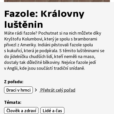
Fazole: Královny
luštěnin
Máte rádi fazole? Pochutnat si na nich můžete díky
Kryštofu Kolumbovi, který je spolu s bramborami
přivezl z Ameriky. Indiáni pěstovali fazole spolu
s kukuřicí, která je podpírala. S těmito luštěninami se
do jídelníčku chudších lidí, kteří neměli na maso,
dostaly tak důležité bílkoviny. Nejvíce fazole jedí
v Anglii, kde jsou součástí tradiční snídaně.
Z pořadu:
Draci v hrnci
Přehrát celý pořad
Témata:
Člověk a zdraví
Lidé a čas