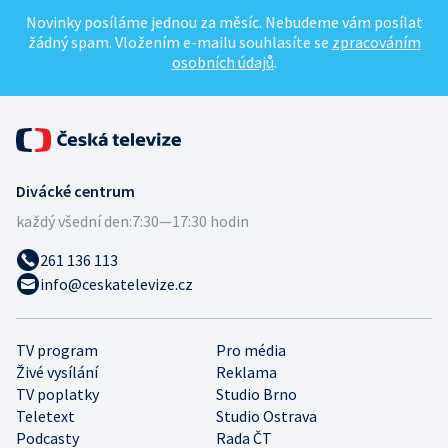
Novinky posíláme jednou za měsíc. Nebudeme vám posílat
žádný spam. Vložením e-mailu souhlasíte se
zpracováním
osobních údajů
.