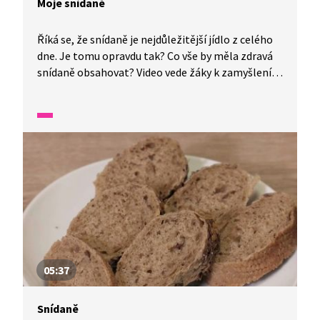
Moje snídaně
Říká se, že snídaně je nejdůležitější jídlo z celého
dne. Je tomu opravdu tak? Co vše by měla zdravá
snídaně obsahovat? Video vede žáky k zamyšlení
se nad důležitostí snídaně pro dostatek energie
přes den.
05:37
Snídaně