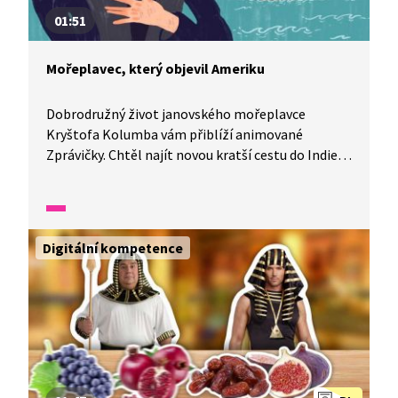
01:51
Mořeplavec, který objevil Ameriku
Dobrodružný život janovského mořeplavce
Kryštofa Kolumba vám přiblíží animované
Zprávičky. Chtěl najít novou kratší cestu do Indie,
ale objevil nový kontinent a jeho obyvatele
pojmenoval indiáni.
Digitální kompetence