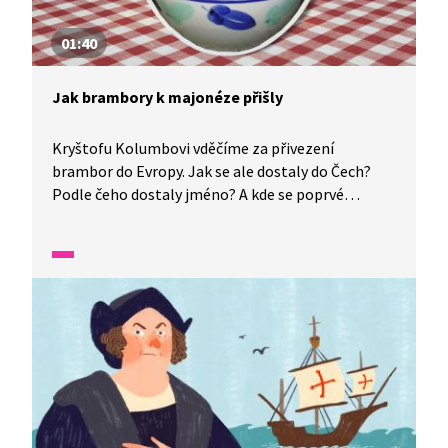
01:40
Jak brambory k majonéze přišly
Kryštofu Kolumbovi vděčíme za přivezení
brambor do Evropy. Jak se ale dostaly do Čech?
Podle čeho dostaly jméno? A kde se poprvé
k bramborám přimíchala majonéza? Všechno se
dozvíte ve videu.