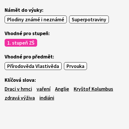
Námět do výuky:
Plodiny známé i neznámé
Superpotraviny
Vhodné pro stupeň:
1. stupeň ZŠ
Vhodné pro předmět:
Přírodověda Vlastivěda
Prvouka
Klíčová slova:
Draci v hrnci
vaření
Anglie
Kryštof Kolumbus
zdravá výživa
indiáni