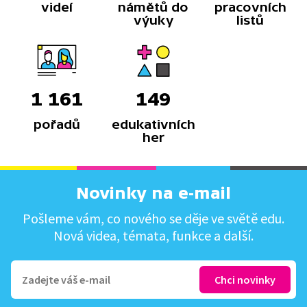
videí
námětů do
pracovních
výuky
listů
1 161
149
pořadů
edukativních
her
Novinky na e-mail
Pošleme vám, co nového se děje ve světě edu.
Nová videa, témata, funkce a další.