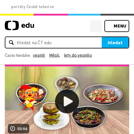
portály České televize
MENU
Hledat
vesmír
Měsíc
lety do vesmíru
Často hledáte:
03:04