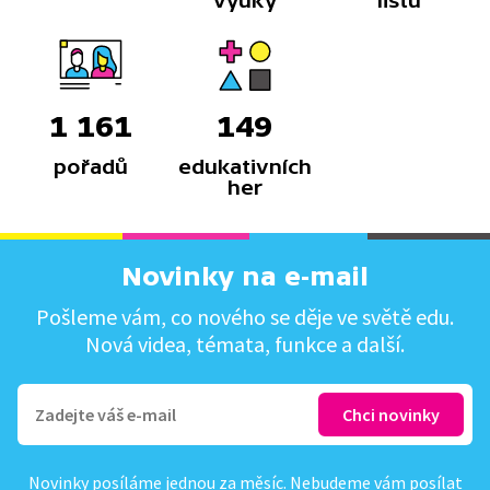
výuky
listů
1 161
149
pořadů
edukativních
her
Novinky na e-mail
Pošleme vám, co nového se děje ve světě edu.
Nová videa, témata, funkce a další.
Novinky posíláme jednou za měsíc. Nebudeme vám posílat