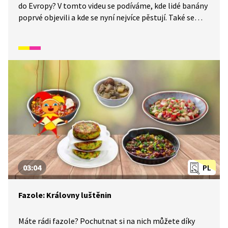
do Evropy? V tomto videu se podíváme, kde lidé banány
poprvé objevili a kde se nyní nejvíce pěstují. Také se
dozvíme, jak banán správně uchovávat, aby si udržel
správnou chuť.
03:04
PL
Fazole: Královny luštěnin
Máte rádi fazole? Pochutnat si na nich můžete díky