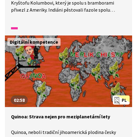
Kryštofu Kolumbovi, který je spolu s bramborami
přivezl z Ameriky. Indiáni pěstovali fazole spolu
s kukuřicí, která je podpírala. S těmito luštěninami se
do jídelníčku chudších lidí, kteří neměli na maso,
dostaly tak důležité bílkoviny. Nejvíce fazole jedí
v Anglii, kde jsou součástí tradiční snídaně.
Digitální kompetence
02:58
PL
Quinoa: Strava nejen pro meziplanetární lety
Quinoa, neboli tradiční jihoamerická plodina česky