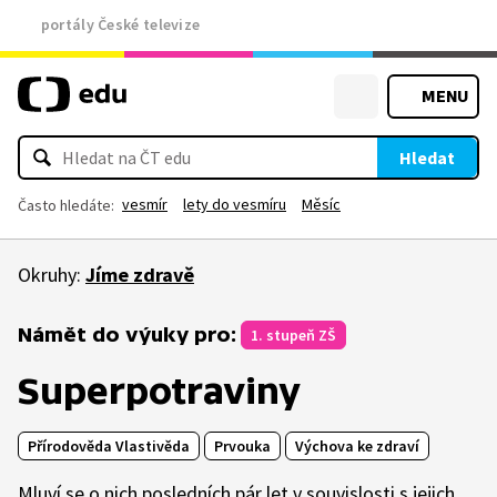
portály České televize
MENU
Hledat
vesmír
lety do vesmíru
Měsíc
Často hledáte:
Okruhy:
Jíme zdravě
Námět do výuky pro:
1. stupeň ZŠ
Superpotraviny
Přírodověda Vlastivěda
Prvouka
Výchova ke zdraví
Mluví se o nich posledních pár let v souvislosti s jejich