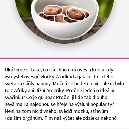
Ukážeme si také, co všechno umí oves a kdo a kdy
vymyslel ovesné vločky. A odkud a jak se do celého
světa rozšířily banány. Možná se budete divit, ale nebylo
to z Afriky ani Jižní Ameriky. Proč se jedná o ideální
svačinku? Co je quinoa? Proč si jí lidé tak dlouho
nevšímali a najednou se hřeje na výsluní popularity?
Není na tom nic divného, svědčí mozku, střevům
i dalším orgánům. Tím náš výčet ale zdaleka nekončí.