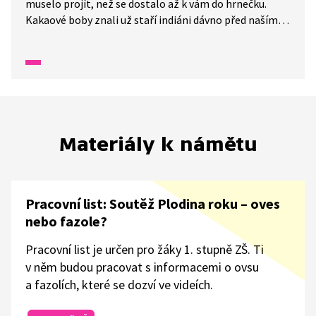
muselo projít, než se dostalo až k vám do hrnečku.
Kakaové boby znali už staří indiáni dávno před naším
letopočtem, ale připravovat z nich nápoj neuměli.
To se naučili až Mayové a požívali ho jako rituální
nápoj. Prvním Evropanem, který ochutnal kakao, byl
Kryštof Kolumbus. Ale vůbec mu nechutnal. Proč?
Do Španělska ho přivezl až Hernán Cortés.
Materiály k námětu
Pracovní list: Soutěž Plodina roku –⁠ oves
nebo fazole?
Pracovní list je určen pro žáky 1. stupně ZŠ. Ti
v něm budou pracovat s informacemi o ovsu
a fazolích, které se dozví ve videích.