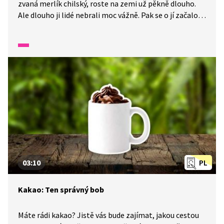
zvaná merlík chilský, roste na zemi už pěkně dlouho.
Ale dlouho ji lidé nebrali moc vážně. Pak se o jí začalo
mluvit jako o superpotravině, a tak se doslala
na výsluní. Zvlášť mezi celiatiky. Vysvětlíme vám proč.
03:10
PL
Kakao: Ten správný bob
Máte rádi kakao? Jistě vás bude zajímat, jakou cestou