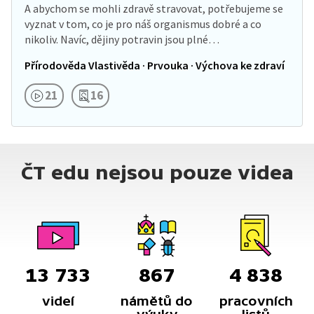
A abychom se mohli zdravě stravovat, potřebujeme se
vyznat v tom, co je pro náš organismus dobré a co
nikoliv. Navíc, dějiny potravin jsou plné…
Přírodověda Vlastivěda · Prvouka · Výchova ke zdraví
21
16
ČT edu nejsou pouze videa
13 733
867
4 838
videí
námětů do
pracovních