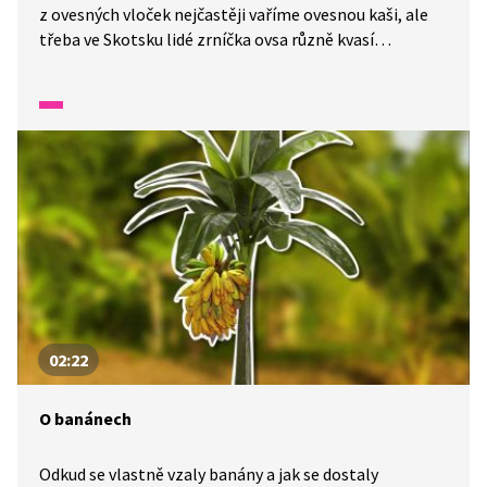
z ovesných vloček nejčastěji vaříme ovesnou kaši, ale
třeba ve Skotsku lidé zrníčka ovsa různě kvasí
a nakládají. Z ovesného kvasu pak připravují ovesný
pudink nebo ovesnou kaši na slano se sýrem a vejcem.
Jiný kraj, jiný mrav a jiné chutě.
02:22
O banánech
Odkud se vlastně vzaly banány a jak se dostaly