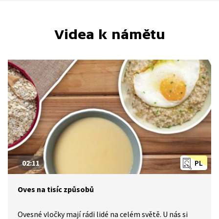
Videa k námětu
02:11
PL
Oves na tisíc způsobů
Ovesné vločky mají rádi lidé na celém světě. U nás si