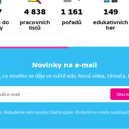
7
4 838
1 161
149
 do
pracovních
pořadů
edukativních
y
listů
her
Novinky na e-mail
co nového se děje ve světě edu. Nová videa, témata, f
c. Nebudeme vám posílat žádný spam. Vložením e-mailu souhlasí