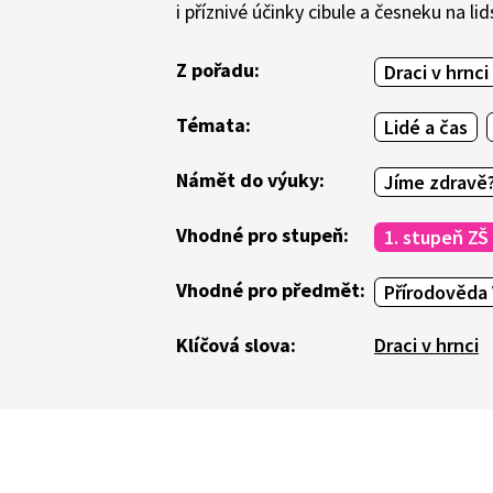
i příznivé účinky cibule a česneku na li
Z pořadu:
Draci v hrnci
Témata:
Lidé a čas
Námět do výuky:
Jíme zdravě
Vhodné pro stupeň:
1. stupeň ZŠ
Vhodné pro předmět:
Přírodověda 
Klíčová slova:
Draci v hrnci