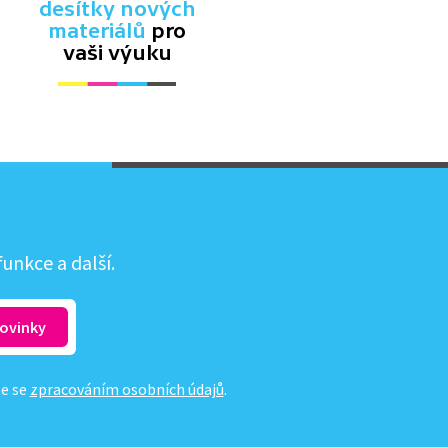
desítky nových
materiálů
pro
vaši výuku
unkce a další.
te se
zpracováním osobních údajů
.