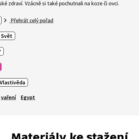
dské zdraví. Vzácně si také pochutnali na koze či ovci.
Přehrát celý pořad
Svět
?
Vlastivěda
vaření
Egypt
Materiály ke stažení