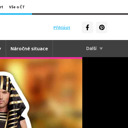
rt
Vše o ČT
Přihlásit
y
Náročné situace
Další