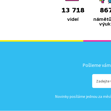
13 718
86
videí
námětů
výuk
Pošleme vám, 
Novinky posíláme jednou za měsí