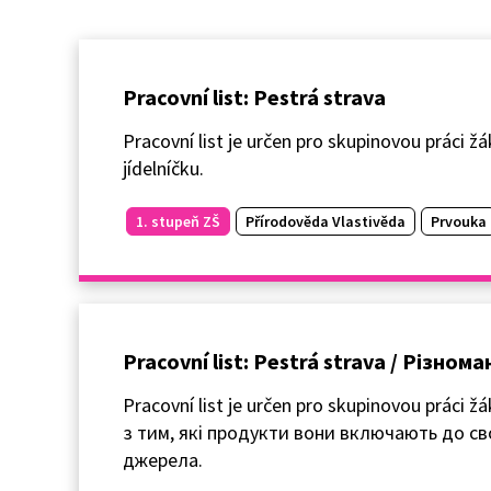
Pracovní list: Pestrá strava
Pracovní list je určen pro skupinovou práci ž
jídelníčku.
1. stupeň ZŠ
Přírodověda Vlastivěda
Prvouka
Pracovní list: Pestrá strava / Різно
Pracovní list je určen pro skupinovou práci 
з тим, які продукти вони включають до св
джерела.