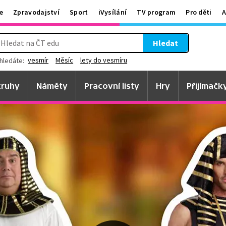
e
Zpravodajství
Sport
iVysílání
TV program
Pro děti
A
Hledat
vesmír
Měsíc
lety do vesmíru
hledáte:
ruhy
Náměty
Pracovní listy
Hry
Přijímačk