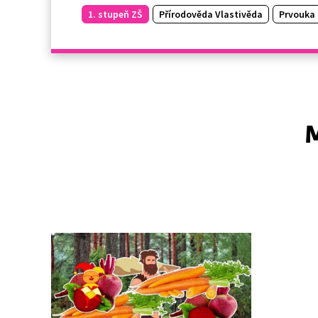
1. stupeň ZŠ
Přírodověda Vlastivěda
Prvouka
M