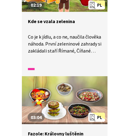
02:19
PL
Kde se vzala zelenina
Co je k jídlu, a co ne, naučila člověka
náhoda. První zeleninové zahrady si
zakládali staří Římané, Číňané
a Egypťané a pěstovali na nich
třeba hrách. Představte si, že dnes
na světě roste přes tisíc druhů
zeleniny. Ale jen z některých z nich
se dají připravit skvělé zeleninové
hranolky. Můžeme si usmažit
hranolky z mrkve, celeru, řepy
i batátu. K tomu si dáme třeba
zdravou omáčku neboli dip
03:04
PL
ze zakysané smetany, pažitky
a česneku. Mňam!
Fazole: Královny luštěnin