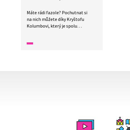
Máte rádi fazole? Pochutnat si
na nich můžete díky Kryštofu
Kolumbovi, který je spolu
s bramborami přivezl z Ameriky.
Indiáni pěstovali fazole spolu
s kukuřicí, která je podpírala.
S těmito luštěninami se
do jídelníčku chudších lidí, kteří
neměli na maso, dostaly tak
důležité bílkoviny. Nejvíce fazole
jedí v Anglii, kde jsou součástí
tradiční snídaně.