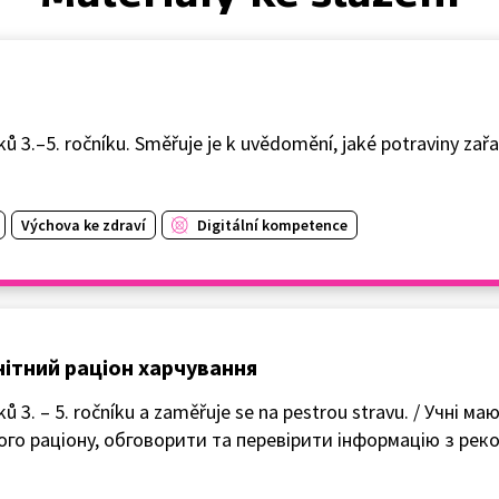
áků 3.–5. ročníku. Směřuje je k uvědomění, jaké potraviny zař
Výchova ke zdraví
Digitální kompetence
манітний раціон харчування
žáků 3. – 5. ročníku a zaměřuje se na pestrou stravu. / Учні
ого раціонy, обговорити та перевірити інформацію з ре