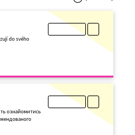
azují do svého
 мають ознайомитись
комендованого