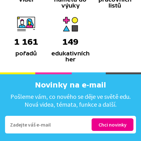
výuky
listů
1 161
149
pořadů
edukativních
her
Novinky na e-mail
Pošleme vám, co nového se děje ve světě edu.
Nová videa, témata, funkce a další.