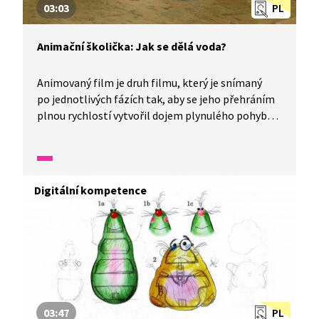
03:03
PL
Animační školička: Jak se dělá voda?
Animovaný film je druh filmu, který je snímaný
po jednotlivých fázích tak, aby se jeho přehráním
plnou rychlostí vytvořil dojem plynulého pohybu.
Tomuto způsobu rozpohybování se říká animace.
Pomocí animace můžeme docílit toho, aby voda
ve filmu tekla. Připravte si tužku, papír,
jednoduché předměty, fotoaparát a vyzkoušejte si,
Digitální kompetence
jak se dělá animovaný film.
03:47
PL