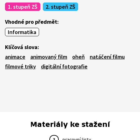
1. stupeň ZŠ
2. stupeň ZŠ
Vhodné pro předmět:
Informatika
Klíčová slova:
animace
animovaný film
oheň
natáčení filmu
filmové triky
digitální fotografie
Materiály ke stažení
3
pracovní listy