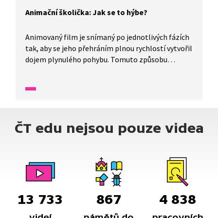
Animační školička: Jak se to hýbe?
Animovaný film je snímaný po jednotlivých fázích
tak, aby se jeho přehráním plnou rychlostí vytvořil
dojem plynulého pohybu. Tomuto způsobu
rozpohybování se říká animace. Pomocí animace
můžeme docílit toho, že se postavičky nebo věci
ve filmu hýbají. Jak? Připravte si tužku, papír,
jednoduché předměty, fotoaparát a vyzkoušejte si,
jak se dělá animovaný film.
ČT edu nejsou pouze videa
13 733
867
4 838
videí
námětů do
pracovních