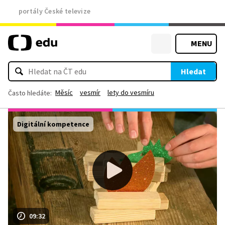
portály České televize
MENU
Hledat
Měsíc
vesmír
lety do vesmíru
Často hledáte:
Digitální kompetence
09:32