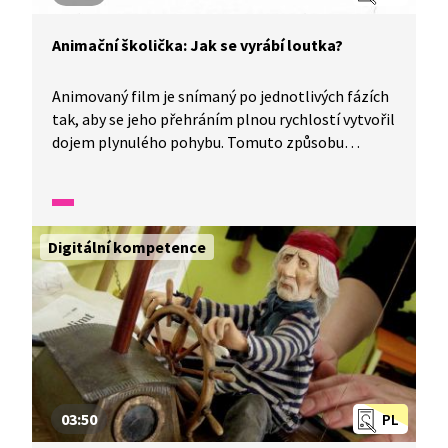
Animační školička: Jak se vyrábí loutka?
Animovaný film je snímaný po jednotlivých fázích
tak, aby se jeho přehráním plnou rychlostí vytvořil
dojem plynulého pohybu. Tomuto způsobu
rozpohybování se říká animace. K tvorbě animací
potřebujeme ale vědět i to, jak se loutka vyrobí.
Připravte si tužku, papír, jednoduché předměty,
fotoaparát a vyzkoušejte si, jak se dělá animovaný
Digitální kompetence
film.
03:50
PL