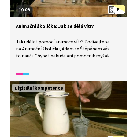
10:06
PL
Animační školička: Jak se dělá vítr?
Jak udělat pomocí animace vítr? Podívejte se
na Animační školičku, Adam se Štěpánem vás
to naučí. Chybět nebude ani pomocník myšák
Anymaus. Podívejte se, jak rozpohybovat list,
a určitě to zkuste taky.
Digitální kompetence