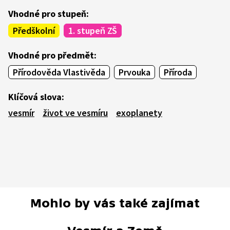
Vhodné pro stupeň:
Předškolní
1. stupeň ZŠ
Vhodné pro předmět:
Přírodověda Vlastivěda
Prvouka
Příroda
Klíčová slova:
vesmír
život ve vesmíru
exoplanety
Mohlo by vás také zajímat