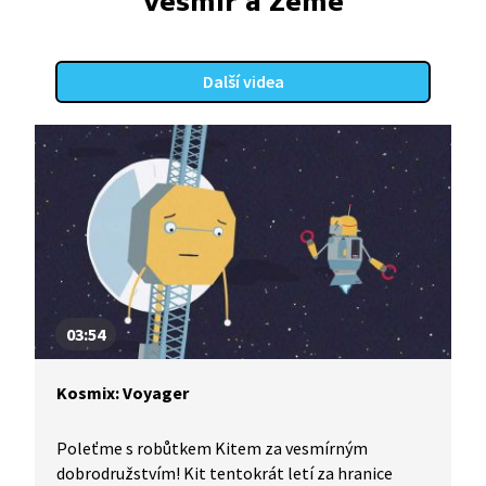
Vesmír a Země
Další videa
03:54
Kosmix: Voyager
Poleťme s robůtkem Kitem za vesmírným
dobrodružstvím! Kit tentokrát letí za hranice