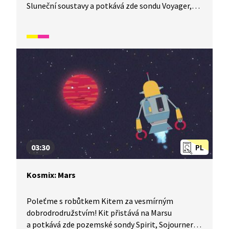
Sluneční soustavy a potkává zde sondu Voyager,
která nese zprávu o lidech napříč vesmírem.
03:30
PL
Kosmix: Mars
Poleťme s robůtkem Kitem za vesmírným
dobrodrodružstvím! Kit přistává na Marsu
a potkává zde pozemské sondy Spirit, Sojourner