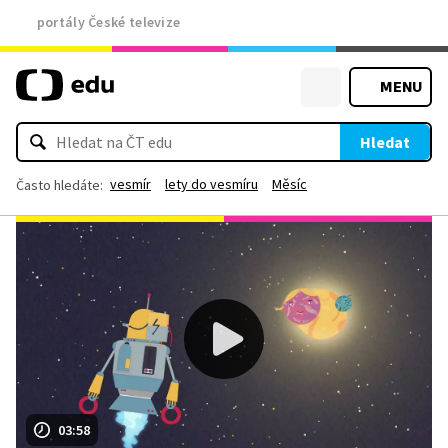
portály České televize
MENU
Hledat
vesmír
lety do vesmíru
Měsíc
Často hledáte:
03:58