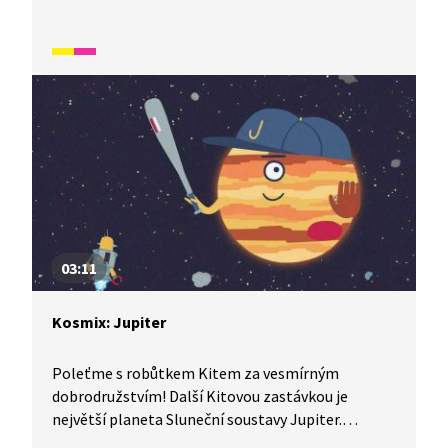
a Beagle. Dávají si závod k hoře Olympus Mons,
nejvyšší hoře celé Sluneční soustavy. Cestou naráží
i na největší kaňon Sluneční soustavy Valles
Marineris.
03:11
Kosmix: Jupiter
Poleťme s robůtkem Kitem za vesmírným
dobrodružstvím! Další Kitovou zastávkou je
největší planeta Sluneční soustavy Jupiter.
Přistání však není možné, protože Jupiter je