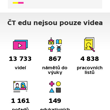
zapomněla jiná kosmovýprava.
ČT edu nejsou pouze videa
13 733
867
4 838
videí
námětů do
pracovních
výuky
listů
1 161
149
pořadů
edukativních