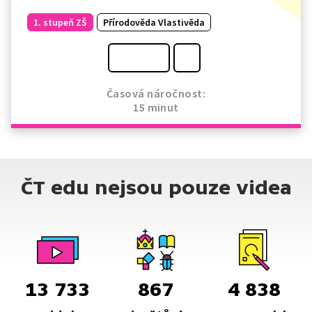
1. stupeň ZŠ
Přírodověda Vlastivěda
Časová náročnost:
15 minut
ČT edu nejsou pouze videa
13 733
867
4 838