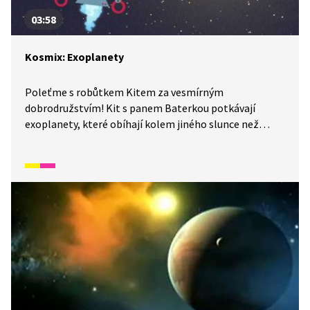
03:58
Kosmix: Exoplanety
Poleťme s robůtkem Kitem za vesmírným
dobrodružstvím! Kit s panem Baterkou potkávají
exoplanety, které obíhají kolem jiného slunce než
našeho ve Sluneční soustavě. Z čeho jsou tvořeny? A je
na nich život? Co myslíte?