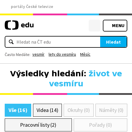
portály České televize
MENU
Hledat
vesmír
lety do vesmíru
Měsíc
Často hledáte:
Výsledky hledání:
život ve
vesmíru
Vše (16)
Videa (14)
Okruhy (0)
Náměty (0)
Pracovní listy (2)
Pořady (0)