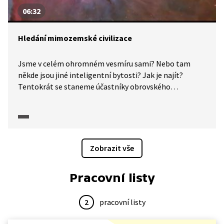
06:32
Hledání mimozemské civilizace
Jsme v celém ohromném vesmíru sami? Nebo tam
někde jsou jiné inteligentní bytosti? Jak je najít?
Tentokrát se staneme účastníky obrovského
mezinárodního pátrání po mimozemšťanech.
Seznámíme vás s projektem SETI, jehož podstatou je
analýza signálů z vesmíru, které neustále zachycuje
obří radioteleskop Arecibo.
Zobrazit vše
Pracovní listy
2
pracovní listy