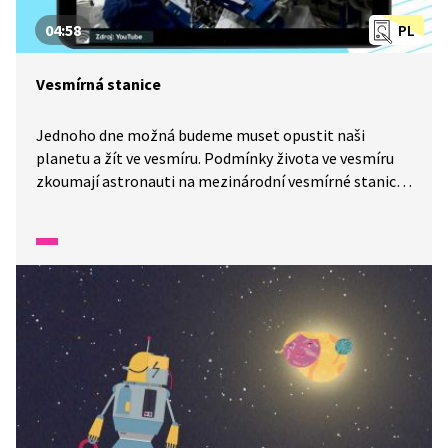
04:58
PL
Vesmírná stanice
Jednoho dne možná budeme muset opustit naši
planetu a žít ve vesmíru. Podmínky života ve vesmíru
zkoumají astronauti na mezinárodní vesmírné stanici,
která obíhá Zemi. Co všechno zahrnuje život
astronauta na stanici? To se dozvíte v reportáži
z Wifiny.