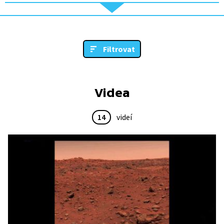
Filtrovat
Videa
14
videí