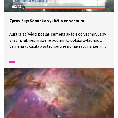
00:48
Zprávičky: Semínka vyklíčila ve vesmíru
Australští vědci poslali semena akácie do vesmíru, aby
zjistili, jak nepřirozené podmínky dokáží zvládnout.
Semena vyklíčila a astronauti je po návratu na Zemi
zasadili v botanické zahradě v Sydney.