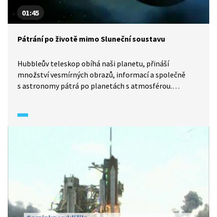
01:45
Pátrání po životě mimo Sluneční soustavu
Hubbleův teleskop obíhá naši planetu, přináší
množství vesmírných obrazů, informací a společně
s astronomy pátrá po planetách s atmosférou.
Astronomové se domnívají, že existuje mnoho
planetárních soustav podobných té naší. V roce 2001
poprvé detekoval atmosféru planety mimo naši
Sluneční soustavu a rozluštil její složení. Příběhy hvězd
i planet se v kosmu opakují.