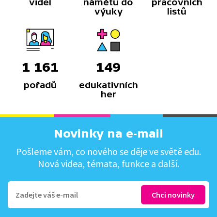
videí
námětů do
pracovních
výuky
listů
1 161
149
pořadů
edukativních
her
Novinky na e-mail
Pošleme vám, co nového se děje ve světě edu.
Nová videa, témata, funkce a další.